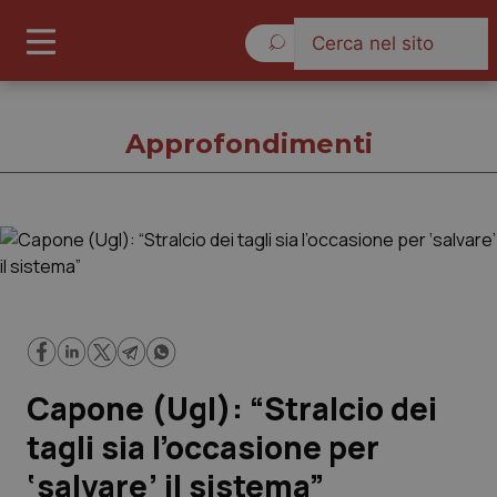
Giovedì 6 Agosto 2026
Approfondimenti
Approfondimenti
Cronache
Governo e Parlamento
Capone (Ugl): “Stralcio dei
Regioni e Asl
tagli sia l’occasione per
‘salvare’ il sistema”
Lavoro e Professioni