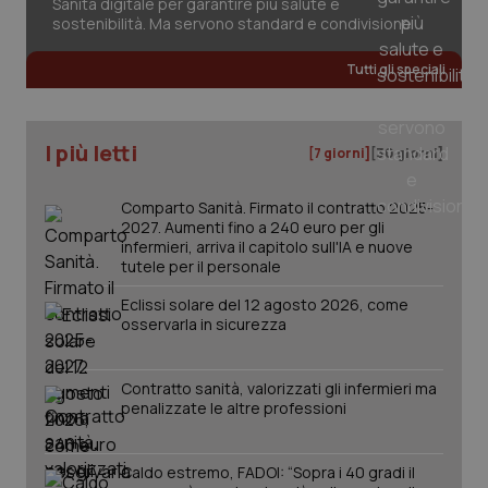
Sanità digitale per garantire più salute e
Salute orale & impianti
sostenibilità. Ma servono standard e condivisione
Tutti gli speciali
Sangue & coagulazione
Tiroide
I più letti
[7 giorni]
[30 giorni]
Tumore al seno
Comparto Sanità. Firmato il contratto 2025-
2027. Aumenti fino a 240 euro per gli
infermieri, arriva il capitolo sull'IA e nuove
Tumore ovarico
tutele per il personale
Eclissi solare del 12 agosto 2026, come
Tumori del Polmone & Testa Collo
CookieScriptConsent
5 mesi
CookieScript
osservarla in sicurezza
settim
www.quotidianosanita.it
Tumori gastrointestinali
Contratto sanità, valorizzati gli infermieri ma
penalizzate le altre professioni
Ulcera & Reflusso
Caldo estremo, FADOI: “Sopra i 40 gradi il
Vaccini