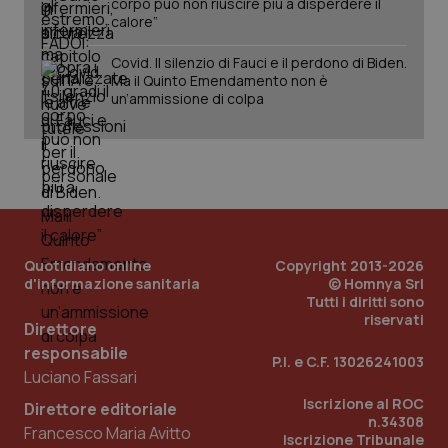
corpo può non riuscire più a disperdere il
calore”
Covid. Il silenzio di Fauci e il perdono di Biden.
Ma il Quinto Emendamento non è
tracking-sites-ironfish-
www.quotidianosanita.it
4
un’ammissione di colpa
tracking-enable
settim
2 gior
tracking-sites-ironfish-
www.quotidianosanita.it
4
session-id
settim
2 gior
Quotidiano online
Copyright 2013-2026
d'informazione sanitaria
© Homnya Srl
Tutti i diritti sono
_ga
1 anno
Google LLC
riservati
Direttore
mes
.quotidianosanita.it
responsabile
P.I. e C.F. 13026241003
Luciano Fassari
Iscrizione al ROC
Direttore editoriale
n.34308
Francesco Maria Avitto
Iscrizione Tribunale