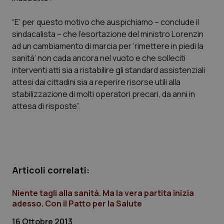
Calabria
Asma & BPCO
“E’ per questo motivo che auspichiamo – conclude il
Campania
Car-T
sindacalista – che l’esortazione del ministro Lorenzin
ad un cambiamento di marcia per ‘rimettere in piedi la
sanità’ non cada ancora nel vuoto e che solleciti
Emilia-Romagna
Colesterolo & coronaropatie
interventi atti sia a ristabilire gli standard assistenziali
attesi dai cittadini sia a reperire risorse utili alla
Friuli Venezia Giulia
Dermatite Atopica
stabilizzazione di molti operatori precari, da anni in
attesa di risposte”.
Lazio
Diabete & glucometri
Liguria
Disturbi dell’umore
Lombardia
Dolore
Articoli correlati:
Marche
Donna & Salute
Niente tagli alla sanità. Ma la vera partita inizia
adesso. Con il Patto per la Salute
Molise
Epatiti
16 Ottobre 2013