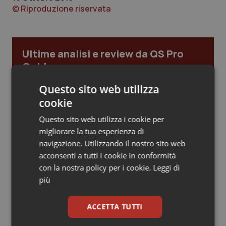
© Riproduzione riservata
Piemonte
HIV
Provincia Autonoma di Bolzano
Infezioni & Febbre
Ultime analisi e review da QS Pro
Gold
Provincia Autonoma di Trento
Ipertensione & Scompenso
Questo sito web utilizza
Cloud sanitario: infrastrutture,
Puglia
Malattie rare
compliance, GDPR e Risk management
cookie
Questo sito web utilizza i cookie per
Sardegna
Malattia di Crohn & Rettocolite Ulcerosa
migliorare la tua esperienza di
Gestione dell'Ipertensione resistente:
navigazione. Utilizzando il nostro sito web
Sicilia
Neuroscienze & patologie neurodegenerative
dalle Linee Guida alle terapie innovative
acconsenti a tutti i cookie in conformità
con la nostra policy per i cookie.
Leggi di
Toscana
Obesità
più
Leadership Infermieristica 2026: nuovi
modelli di responsabilità e autonomia
Umbria
Oftalmologia
ACCETTA TUTTI