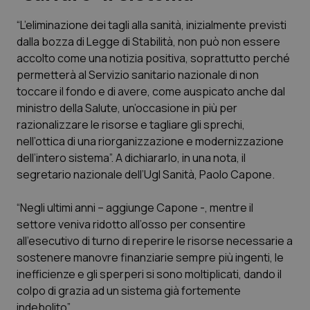
“L’eliminazione dei tagli alla sanità, inizialmente previsti
Scienza e Farmaci
dalla bozza di Legge di Stabilità, non può non essere
accolto come una notizia positiva, soprattutto perché
Studi e Analisi
permetterà al Servizio sanitario nazionale di non
toccare il fondo e di avere, come auspicato anche dal
Lettere al direttore
ministro della Salute, un’occasione in più per
razionalizzare le risorse e tagliare gli sprechi,
Edizioni Regionali
nell’ottica di una riorganizzazione e modernizzazione
dell’intero sistema”. A dichiararlo, in una nota, il
segretario nazionale dell’Ugl Sanità, Paolo Capone.
QS Pro
“Negli ultimi anni – aggiunge Capone -, mentre il
Professionisti Sanitari.AI
settore veniva ridotto all’osso per consentire
all’esecutivo di turno di reperire le risorse necessarie a
Abruzzo
QS Pro Gold
sostenere manovre finanziarie sempre più ingenti, le
inefficienze e gli sperperi si sono moltiplicati, dando il
QS Club
Newsletter
Basilicata
Artrite & artrosi
colpo di grazia ad un sistema già fortemente
indebolito”.