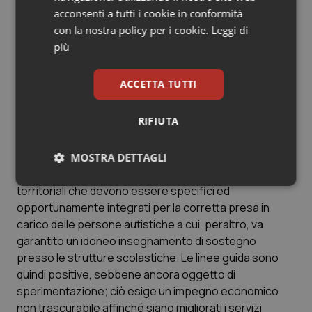
suo parere, le linee guida sui disturbi dello spettro
acconsenti a tutti i cookie in conformità
autistico sono senz'altro apprezzabili perché
con la nostra policy per i cookie.
Leggi di
affrontano le problematiche esposte anche sotto
più
l'aspetto comportamentale, data l'estrema difficoltà
delle persone autistiche a relazionarsi, essendo
ACCETTA TUTTI
soggetti chiusi nel proprio mondo.
RIFIUTA
Rispetto a queste considerazioni, pertanto, oltre a
considerare l'approccio farmacologico assume
grande rilievo l'approccio comportamentale, il quale,
MOSTRA DETTAGLI
tuttavia, richiede una gestione da parte dei servizi
Necessari
Statistici
Marketing
territoriali che devono essere specifici ed
opportunamente integrati per la corretta presa in
carico delle persone autistiche a cui, peraltro, va
garantito un idoneo insegnamento di sostegno
presso le strutture scolastiche. Le linee guida sono
quindi positive, sebbene ancora oggetto di
Necessari
Statistici
Marketing
sperimentazione; ciò esige un impegno economico
non trascurabile affinché siano migliorati i servizi
I cookie necessari contribuiscono a rendere fruibile il