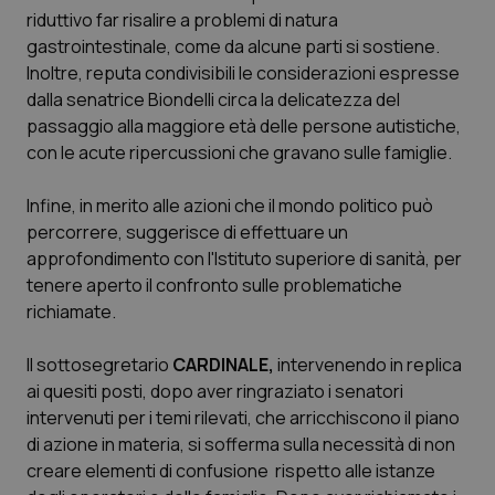
riduttivo far risalire a problemi di natura
gastrointestinale, come da alcune parti si sostiene.
Inoltre, reputa condivisibili le considerazioni espresse
PHPSESSID
Sessio
PHP.net
dalla senatrice Biondelli circa la delicatezza del
www.quotidianosanita.it
passaggio alla maggiore età delle persone autistiche,
con le acute ripercussioni che gravano sulle famiglie.
Infine, in merito alle azioni che il mondo politico può
percorrere, suggerisce di effettuare un
approfondimento con l'Istituto superiore di sanità, per
tenere aperto il confronto sulle problematiche
richiamate.
Il sottosegretario
CARDINALE,
intervenendo in replica
ai quesiti posti, dopo aver ringraziato i senatori
intervenuti per i temi rilevati, che arricchiscono il piano
di azione in materia, si sofferma sulla necessità di non
creare elementi di confusione rispetto alle istanze