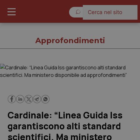
Domenica 9 Agosto 2026
Approfondimenti
Approfondimenti
Cronache
Governo e Parlamento
Cardinale: “Linea Guida Iss
Regioni e Asl
garantiscono alti standard
scientifici. Ma ministero
Lavoro e Professioni