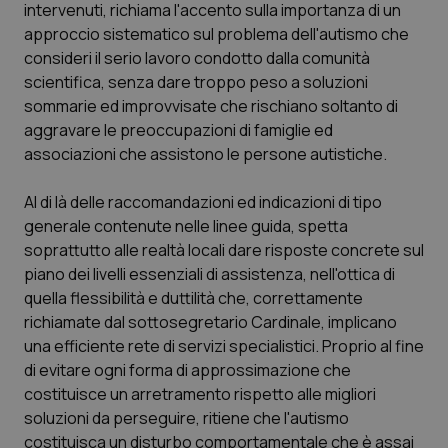
intervenuti, richiama l'accento sulla importanza di un
_ga
1 anno
Google LLC
approccio sistematico sul problema dell'autismo che
mes
.quotidianosanita.it
consideri il serio lavoro condotto dalla comunità
scientifica, senza dare troppo peso a soluzioni
sommarie ed improvvisate che rischiano soltanto di
aggravare le preoccupazioni di famiglie ed
associazioni che assistono le persone autistiche.
Al di là delle raccomandazioni ed indicazioni di tipo
generale contenute nelle linee guida, spetta
soprattutto alle realtà locali dare risposte concrete sul
piano dei livelli essenziali di assistenza, nell'ottica di
quella flessibilità e duttilità che, correttamente
richiamate dal sottosegretario Cardinale, implicano
una efficiente rete di servizi specialistici. Proprio al fine
di evitare ogni forma di approssimazione che
costituisce un arretramento rispetto alle migliori
soluzioni da perseguire, ritiene che l'autismo
costituisca un disturbo comportamentale che è assai