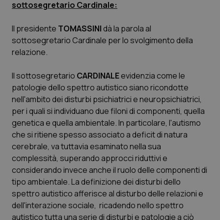
Valle D’Aosta
Oncodermatologia
sottosegretario Cardinale:
Veneto
Oncoematologia
Il presidente
TOMASSINI
dà la parola al
sottosegretario Cardinale per lo svolgimento della
relazione.
Oncologia & Nutrizione
Il sottosegretario
CARDINALE
evidenzia come le
Psoriasi & pelle
patologie dello spettro autistico siano ricondotte
nell'ambito dei disturbi psichiatrici e neuropsichiatrici,
Quotidiano Cardiologia
per i quali si individuano due filoni di componenti, quella
genetica e quella ambientale. In particolare, l'autismo
Quotidiano Chirurgia
che si ritiene spesso associato a deficit di natura
cerebrale, va tuttavia esaminato nella sua
Quotidiano Oncologia
complessità, superando approcci riduttivi e
considerando invece anche il ruolo delle componenti di
Quotidiano Pediatria
tipo ambientale. La definizione dei disturbi dello
spettro autistico afferisce al disturbo delle relazioni e
dell'interazione sociale, ricadendo nello spettro
Rene & patologie urogenitali
autistico tutta una serie di disturbi e patologie a ciò