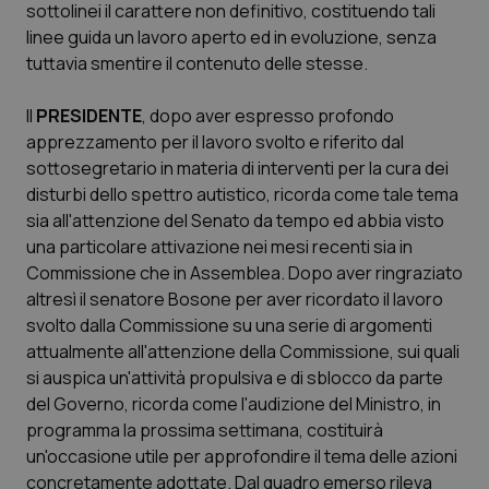
ver
sottolinei il carattere non definitivo, costituendo tali
dell
You
linee guida un lavoro aperto ed in evoluzione, senza
tuttavia smentire il contenuto delle stesse.
__Secure-YNID
.youtube.com
5 mesi 4
Que
settimane
imp
You
ten
Il
PRESIDENTE
, dopo aver espresso profondo
pre
apprezzamento per il lavoro svolto e riferito dal
del
vid
sottosegretario in materia di interventi per la cura dei
inco
può
disturbi dello spettro autistico, ricorda come tale tema
det
sia all'attenzione del Senato da tempo ed abbia visto
vis
web
una particolare attivazione nei mesi recenti sia in
uti
nuo
Commissione che in Assemblea. Dopo aver ringraziato
ver
dell
altresì il senatore Bosone per aver ricordato il lavoro
You
svolto dalla Commissione su una serie di argomenti
YSC
Sessione
Que
Google LLC
attualmente all'attenzione della Commissione, sui quali
imp
.youtube.com
You
si auspica un'attività propulsiva e di sblocco da parte
ten
del Governo, ricorda come l'audizione del Ministro, in
vis
vid
programma la prossima settimana, costituirà
__Secure-
.youtube.com
5 mesi 4
Que
un'occasione utile per approfondire il tema delle azioni
ROLLOUT_TOKEN
settimane
imp
concretamente adottate. Dal quadro emerso rileva
You