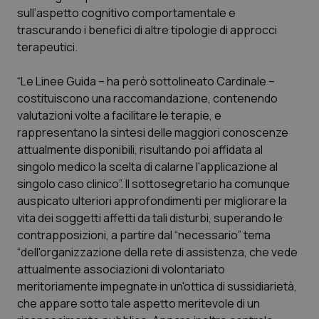
Calabria
Asma & BPCO
sull’aspetto cognitivo comportamentale e
trascurando i benefici di altre tipologie di approcci
terapeutici.
Campania
Car-T
“Le Linee Guida – ha però sottolineato Cardinale –
Emilia-Romagna
Colesterolo & coronaropatie
costituiscono una raccomandazione, contenendo
valutazioni volte a facilitare le terapie, e
Friuli Venezia Giulia
Dermatite Atopica
rappresentano la sintesi delle maggiori conoscenze
attualmente disponibili, risultando poi affidata al
Lazio
Diabete & glucometri
singolo medico la scelta di calarne l'applicazione al
singolo caso clinico”. Il sottosegretario ha comunque
Liguria
Disturbi dell’umore
auspicato ulteriori approfondimenti per migliorare la
vita dei soggetti affetti da tali disturbi, superando le
Lombardia
Dolore
contrapposizioni, a partire dal “necessario” tema
“dell'organizzazione della rete di assistenza, che vede
attualmente associazioni di volontariato
Marche
Donna & Salute
meritoriamente impegnate in un'ottica di sussidiarietà,
che appare sotto tale aspetto meritevole di un
Molise
Epatiti