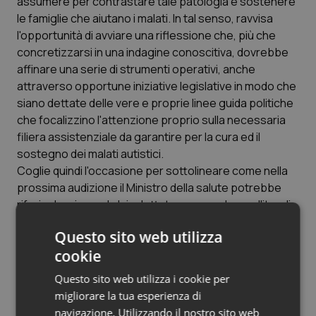
assumere per contrastare tale patologia e sostenere
le famiglie che aiutano i malati. In tal senso, ravvisa
l'opportunità di avviare una riflessione che, più che
concretizzarsi in una indagine conoscitiva, dovrebbe
affinare una serie di strumenti operativi, anche
attraverso opportune iniziative legislative in modo che
siano dettate delle vere e proprie linee guida politiche
che focalizzino l'attenzione proprio sulla necessaria
filiera assistenziale da garantire per la cura ed il
sostegno dei malati autistici.
Coglie quindi l'occasione per sottolineare come nella
prossima audizione il Ministro della salute potrebbe
riferire le misure da lui adottate per accelerare l'iter di
alcuni disegni di legge indicati come prioritari.
Questo sito web utilizza
cookie
La senatrice
CASTIGLIONE
(CN-Io Sud-FS) rileva
preliminarmente come le cause dei disturbi autistici
Questo sito web utilizza i cookie per
siano tuttora ignote, con conseguenti ripercussioni
migliorare la tua esperienza di
anche sul tipo di approccio terapeutico da seguire. A
navigazione. Utilizzando il nostro sito web