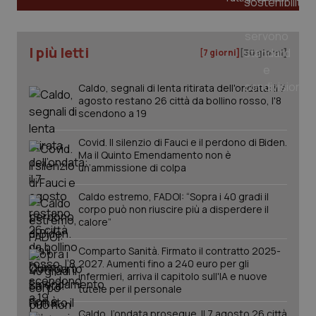
I più letti
[7 giorni]
[30 giorni]
Caldo, segnali di lenta ritirata dell'ondata: il 7
agosto restano 26 città da bollino rosso, l'8
scendono a 19
Covid. Il silenzio di Fauci e il perdono di Biden.
Ma il Quinto Emendamento non è
un’ammissione di colpa
Caldo estremo, FADOI: “Sopra i 40 gradi il
corpo può non riuscire più a disperdere il
calore”
Comparto Sanità. Firmato il contratto 2025-
2027. Aumenti fino a 240 euro per gli
infermieri, arriva il capitolo sull'IA e nuove
tutele per il personale
Caldo, l’ondata prosegue. Il 7 agosto 26 città