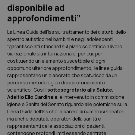
disponibile ad
Scienza e Farmaci
approfondimenti”
Studi e Analisi
La Linea Guida dell’Iss sul trattamento dei disturbi dello
spettro autistico nei bambini e negli adolescenti
Lettere al direttore
“garantisce alti standard sul piano scientifico a livello
sia nazionale sia internazionale, per cui, pur
Edizioni Regionali
costituendo un elemento suscettibile di ogni
opportuno ulteriore approfondimento, le linee guida
rappresentano un elaborato che scaturisce da un
QS Pro
percorso metodologico di approfondimento
scientifico”. Così il
sottosegretario alla Salute,
Professionisti Sanitari.AI
Adelfio Elio Cardinale
, è intervenuto in commissione
Igiene e Sanità del Senato riguardo alle polemiche sulla
Abruzzo
QS Pro Gold
Linea Guida dell’Iss che, a parere di numerosi senatori,
ma anche deputati, operatori della sanità e
QS Club
Newsletter
Basilicata
Artrite & artrosi
rappresentanti delle associazioni di pazienti,
contengono profondi limiti essendo centrate