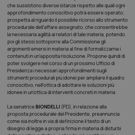
ges
che sussistono diverse istanze rispetto alle quali ogni
del
e d
approfondimento conoscitivo potrà essere operato;
per
del
prospetta al riguardo il possibile ricorso allo strumento
ute
procedurale dell'affare assegnato, che consentirebbe
tracking-sites-
www.quotidianosanita.it
4
Que
la necessaria agilità ai relatori di tale materia, potendo
ironfish-tracking-
settimane
imp
named-enable
2 giorni
dal
poi gli stessi sottoporre alla Commissione gli
per 
argomenti emersi in materia al fine di formalizzarne i
sis
sol
contenuti in un'apposita risoluzione. Propone quindi di
ute
ide
poter svolgere nel corso di un prossimo Ufficio di
Wel
Presidenza i necessari approfondimenti sugli
strumenti procedurali più idonei per ampliare il quadro
conoscitivo, nell'ottica di adottare le soluzioni più
idonee in un'ottica di interventi concreti in materia.
La senatrice
BIONDELLI
(PD), in relazione alla
proposta procedurale del Presidente, preannuncia
come sia inoltre in via di definizione il testo di un
disegno di legge a propria firma in materia di disturbi