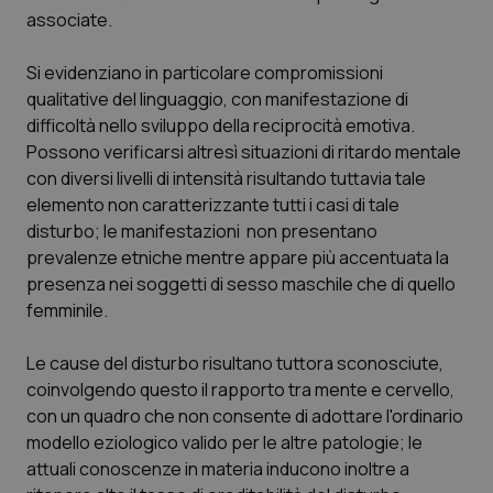
associate.
Salute orale & impianti
Si evidenziano in particolare compromissioni
Sangue & coagulazione
qualitative del linguaggio, con manifestazione di
difficoltà nello sviluppo della reciprocità emotiva.
Tiroide
Possono verificarsi altresì situazioni di ritardo mentale
con diversi livelli di intensità risultando tuttavia tale
Tumore al seno
elemento non caratterizzante tutti i casi di tale
disturbo; le manifestazioni non presentano
Tumore ovarico
prevalenze etniche mentre appare più accentuata la
presenza nei soggetti di sesso maschile che di quello
femminile.
Tumori del Polmone & Testa Collo
Le cause del disturbo risultano tuttora sconosciute,
Tumori gastrointestinali
coinvolgendo questo il rapporto tra mente e cervello,
con un quadro che non consente di adottare l'ordinario
Ulcera & Reflusso
modello eziologico valido per le altre patologie; le
attuali conoscenze in materia inducono inoltre a
Vaccini