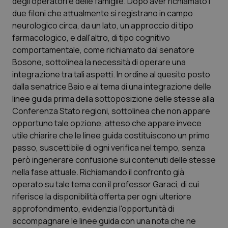
degli operatori e delle famiglie. Dopo aver richiamato i
_ga_KM60CM4NPH
.quotidianosanita.it
1 anno
mes
due filoni che attualmente si registrano in campo
neurologico circa, da un lato, un approccio di tipo
farmacologico, e dall'altro, di tipo cognitivo
comportamentale, come richiamato dal senatore
Bosone, sottolinea la necessità di operare una
integrazione tra tali aspetti. In ordine al quesito posto
dalla senatrice Baio e al tema di una integrazione delle
linee guida prima della sottoposizione delle stesse alla
Fornitore
/
Nome
Scadenza
Descrizion
Dominio
Conferenza Stato regioni, sottolinea che non appare
Nome
Fornitore
/
Dominio
Scadenza
Des
_ga_0VMQEQKQ1N
.quotidianosanita.it
1 anno 1
Questo
opportuno tale opzione, atteso che appare invece
mese
cookie
VISITOR_INFO1_LIVE
5 mesi 4
Que
Google LLC
utile chiarire che le linee guida costituiscono un primo
viene
settimane
imp
.youtube.com
utilizzato
You
passo, suscettibile di ogni verifica nel tempo, senza
da Google
ten
Analytics
pre
però ingenerare confusione sui contenuti delle stesse
per
del
nella fase attuale. Richiamando il confronto già
mantener
vid
lo stato
inco
operato su tale tema con il professor Garaci, di cui
della
può
sessione.
det
riferisce la disponibilità offerta per ogni ulteriore
vis
approfondimento, evidenzia l'opportunità di
web
uti
accompagnare le linee guida con una nota che ne
nuo