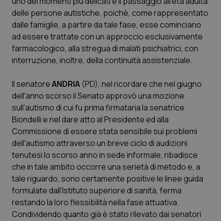
uno dei momenti più delicati è il passaggio all'età adulta
settim
www.quotidianosanita.it
delle persone autistiche, poichè, come rappresentato
dalle famiglie, a partire da tale fase, esse cominciano
ad essere trattate con un approccio esclusivamente
farmacologico, alla stregua di malati psichiatrici, con
interruzione, inoltre, della continuità assistenziale.
Il senatore
ANDRIA
(PD), nel ricordare che nel giugno
dell'anno scorso il Senato approvò una mozione
sull'autismo di cui fu prima firmataria la senatrice
Biondelli e nel dare atto al Presidente ed alla
tracking-sites-ironfish-
www.quotidianosanita.it
4
Commissione di essere stata sensibile sui problemi
tracking-enable
settim
2 gior
dell'autismo attraverso un breve ciclo di audizioni
tenutesi lo scorso anno in sede informale, ribadisce
che in tale ambito occorre una serietà di metodo e, a
tale riguardo, sono certamente positive le linee guida
tracking-sites-ironfish-
www.quotidianosanita.it
4
session-id
settim
formulate dall'Istituto superiore di sanità, ferma
2 gior
restando la loro flessibilità nella fase attuativa.
Condividendo quanto già è stato rilevato dai senatori