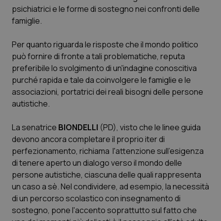
sito web abilitandone funzionalità di base quali la
psichiatrici e le forme di sostegno nei confronti delle
navigazione sulle pagine e l'accesso alle aree
famiglie.
protette del sito. Il sito web non è in grado di
funzionare correttamente senza questi cookie.
Per quanto riguarda le risposte che il mondo politico
Nome
Fornitore
/
Dominio
Scaden
può fornire di fronte a tali problematiche, reputa
VISITOR_PRIVACY_METADATA
5 mesi
YouTube
preferibile lo svolgimento di un'indagine conoscitiva
settim
.youtube.com
purché rapida e tale da coinvolgere le famiglie e le
associazioni, portatrici dei reali bisogni delle persone
autistiche.
La senatrice
BIONDELLI
(PD), visto che le linee guida
devono ancora completare il proprio iter di
perfezionamento, richiama l'attenzione sull'esigenza
di tenere aperto un dialogo verso il mondo delle
persone autistiche, ciascuna delle quali rappresenta
un caso a sè. Nel condividere, ad esempio, la necessità
di un percorso scolastico con insegnamento di
sostegno, pone l'accento soprattutto sul fatto che
CookieScriptConsent
5 mesi
CookieScript