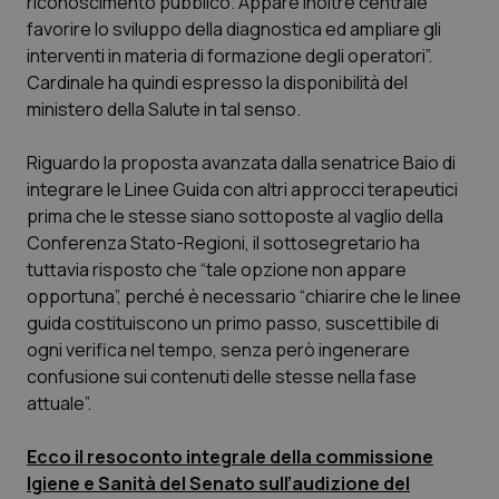
riconoscimento pubblico. Appare inoltre centrale
favorire lo sviluppo della diagnostica ed ampliare gli
Piemonte
HIV
interventi in materia di formazione degli operatori”.
Cardinale ha quindi espresso la disponibilità del
Provincia Autonoma di Bolzano
Infezioni & Febbre
ministero della Salute in tal senso.
Provincia Autonoma di Trento
Ipertensione & Scompenso
Riguardo la proposta avanzata dalla senatrice Baio di
integrare le Linee Guida con altri approcci terapeutici
Puglia
Malattie rare
prima che le stesse siano sottoposte al vaglio della
Conferenza Stato-Regioni, il sottosegretario ha
tuttavia risposto che “tale opzione non appare
Sardegna
Malattia di Crohn & Rettocolite Ulcerosa
opportuna”, perché è necessario “chiarire che le linee
guida costituiscono un primo passo, suscettibile di
Sicilia
Neuroscienze & patologie neurodegenerative
ogni verifica nel tempo, senza però ingenerare
confusione sui contenuti delle stesse nella fase
Toscana
Obesità
attuale”.
Umbria
Oftalmologia
Ecco il resoconto integrale della commissione
Igiene e Sanità del Senato sull’audizione del