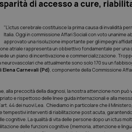
parità di accesso a cure, riabili
"L’ictus cerebrale costituisce la prima causa di invalidità pe
Italia. Oggi in commissione Affari Sociali con voto unanime 
approvato una risoluzione importante per gli impegni affidat
azione atriale rappresenta un obbiettivo fondamentale per una 
 chiede un piano di incentivazione e commercializzazione. Trop
nità neurovascolari che attualmente sono solo 170 su un fabbis
di
Elena Carnevali (Pd)
, componente della Commissione Affari
one, alla precocità della diagnosi, la nostra attenzione non può
ropriato e rispettoso delle linee guida internazionali e alla mes
art. 44 dei nuovi Lea. Chiediamo in particolare che il Ministero
 tempestivi interventi di riabilitazione post acuta, garantendo 
cognitive. La qualità di vita delle persone dopo un ictus mol
abilitazione delle funzioni cognitive (memoria, attenzione e ling