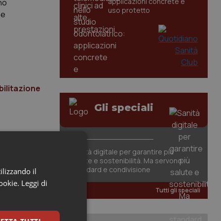
applicazioni concrete e
no
uso protetto
 e
bilitazione
Gli speciali
Sanità digitale per garantire più
salute e sostenibilità. Ma servono
standard e condivisione
ilizzando il
cookie.
Leggi di
Tutti gli speciali