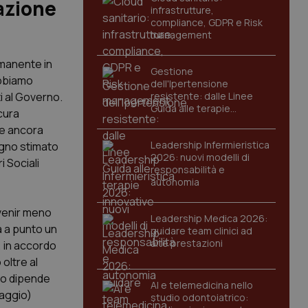
tazione
infrastrutture,
compliance, GDPR e Risk
management
rmanente in
Gestione
abbiamo
dell'Ipertensione
i al Governo.
resistente: dalle Linee
Guida alle terapie
cura
innovative
pe ancora
Leadership Infermieristica
ogno stimato
2026: nuovi modelli di
 Sociali
responsabilità e
autonomia
 venir meno
Leadership Medica 2026:
sa a punto un
guidare team clinici ad
alte prestazioni
, in accordo
oltre al
to dipende
AI e telemedicina nello
uaggio)
studio odontoiatrico: