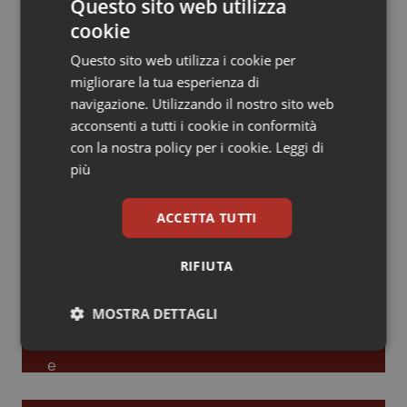
Questo sito web utilizza
cookie
Piemonte
HIV
Leadership Infermieristica 2026: nuovi
modelli di responsabilità e autonomia
Questo sito web utilizza i cookie per
Provincia Autonoma di Bolzano
Infezioni & Febbre
migliorare la tua esperienza di
navigazione. Utilizzando il nostro sito web
Leadership Medica 2026: guidare team
Provincia Autonoma di Trento
Ipertensione & Scompenso
acconsenti a tutti i cookie in conformità
clinici ad alte prestazioni
con la nostra policy per i cookie.
Leggi di
più
Puglia
Malattie rare
AI e telemedicina nello studio
ACCETTA TUTTI
Sardegna
Malattia di Crohn & Rettocolite Ulcerosa
odontoiatrico: applicazioni concrete e
uso protetto
RIFIUTA
Sicilia
Neuroscienze & patologie neurodegenerative
MOSTRA DETTAGLI
Toscana
Obesità
Necessari
Statistici
Marketing
Umbria
Oftalmologia