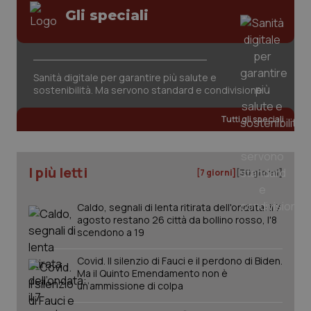
Valle D’Aosta
Oncodermatologia
Gli speciali
Veneto
Oncoematologia
Necessari
Statistici
Marketing
Oncologia & Nutrizione
Sanità digitale per garantire più salute e
I cookie necessari contribuiscono a rendere fruibile il
sostenibilità. Ma servono standard e condivisione
sito web abilitandone funzionalità di base quali la
navigazione sulle pagine e l'accesso alle aree
Psoriasi & pelle
protette del sito. Il sito web non è in grado di
Tutti gli speciali
funzionare correttamente senza questi cookie.
Quotidiano Cardiologia
Nome
Fornitore
/
Dominio
Scaden
VISITOR_PRIVACY_METADATA
5 mesi
YouTube
I più letti
[7 giorni]
[30 giorni]
settim
.youtube.com
Quotidiano Chirurgia
Caldo, segnali di lenta ritirata dell'ondata: il 7
Quotidiano Oncologia
agosto restano 26 città da bollino rosso, l'8
scendono a 19
Quotidiano Pediatria
Covid. Il silenzio di Fauci e il perdono di Biden.
Ma il Quinto Emendamento non è
un’ammissione di colpa
Rene & patologie urogenitali