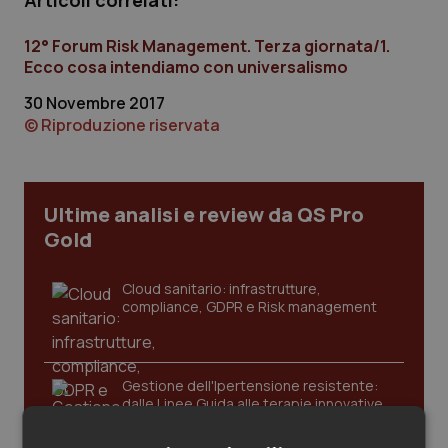
Articoli correlati:
Calabria
Asma & BPCO
12° Forum Risk Management. Terza giornata/1.
Campania
Car-T
Ecco cosa intendiamo con universalismo
30 Novembre 2017
Emilia-Romagna
Colesterolo & coronaropatie
© Riproduzione riservata
Friuli Venezia Giulia
Dermatite Atopica
Ultime analisi e review da QS Pro
Lazio
Diabete & glucometri
Gold
Liguria
Disturbi dell’umore
Cloud sanitario: infrastrutture,
compliance, GDPR e Risk management
Lombardia
Dolore
Marche
Donna & Salute
Gestione dell'Ipertensione resistente:
dalle Linee Guida alle terapie innovative
Molise
Epatiti