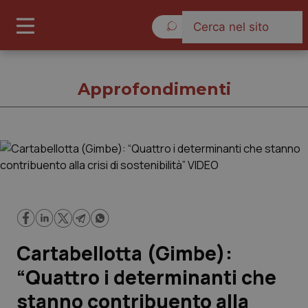
Domenica 9 Agosto 2026
Approfondimenti
Approfondimenti
Cronache
Governo e Parlamento
Cartabellotta (Gimbe):
Regioni e Asl
“Quattro i determinanti che
stanno contribuento alla
Lavoro e Professioni