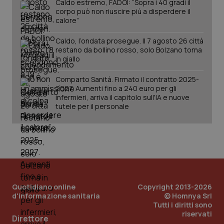
Caldo estremo, FADOI: “Sopra i 40 gradi il
Salute orale & impianti
corpo può non riuscire più a disperdere il
calore”
Sangue & coagulazione
Caldo, l’ondata prosegue. Il 7 agosto 26 città
restano da bollino rosso, solo Bolzano torna
CookieScriptConsent
5 mesi
in giallo
CookieScript
Tiroide
settim
www.quotidianosanita.it
Comparto Sanità. Firmato il contratto 2025-
Tumore al seno
2027. Aumenti fino a 240 euro per gli
infermieri, arriva il capitolo sull'IA e nuove
tutele per il personale
Tumore ovarico
Tumori del Polmone & Testa Collo
Tumori gastrointestinali
tracking-sites-ironfish-
www.quotidianosanita.it
4
Quotidiano online
Copyright 2013-2026
tracking-enable
settim
Ulcera & Reflusso
d'informazione sanitaria
© Homnya Srl
2 gior
Tutti i diritti sono
riservati
Direttore
Vaccini