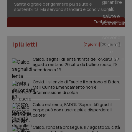
Valle D’Aosta
Oncodermatologia
Sanità digitale per garantire più salute e
sostenibilità. Ma servono standard e condivisione
Necessari
Statistici
Marketing
Veneto
Oncoematologia
I cookie necessari contribuiscono a rendere fruibile il
Tutti gli speciali
sito web abilitandone funzionalità di base quali la
navigazione sulle pagine e l'accesso alle aree
Oncologia & Nutrizione
protette del sito. Il sito web non è in grado di
funzionare correttamente senza questi cookie.
I più letti
[7 giorni]
[30 giorni]
Psoriasi & pelle
Nome
Fornitore
/
Dominio
Scaden
VISITOR_PRIVACY_METADATA
5 mesi
YouTube
Caldo, segnali di lenta ritirata dell'ondata: il 7
settim
.youtube.com
Quotidiano Cardiologia
agosto restano 26 città da bollino rosso, l'8
scendono a 19
Quotidiano Chirurgia
Covid. Il silenzio di Fauci e il perdono di Biden.
Ma il Quinto Emendamento non è
Quotidiano Oncologia
un’ammissione di colpa
Caldo estremo, FADOI: “Sopra i 40 gradi il
Quotidiano Pediatria
corpo può non riuscire più a disperdere il
calore”
Rene & patologie urogenitali
Caldo, l’ondata prosegue. Il 7 agosto 26 città