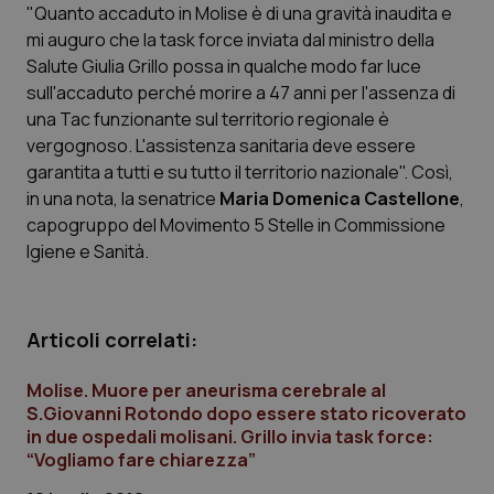
"Quanto accaduto in Molise è di una gravità inaudita e
mi auguro che la task force inviata dal ministro della
Scienza e Farmaci
Salute Giulia Grillo possa in qualche modo far luce
sull'accaduto perché morire a 47 anni per l'assenza di
Studi e Analisi
una Tac funzionante sul territorio regionale è
vergognoso. L'assistenza sanitaria deve essere
Lettere al direttore
garantita a tutti e su tutto il territorio nazionale". Così,
in una nota, la senatrice
Maria Domenica Castellone
,
Edizioni Regionali
capogruppo del Movimento 5 Stelle in Commissione
Igiene e Sanità.
QS Pro
Professionisti Sanitari.AI
Articoli correlati:
Molise. Muore per aneurisma cerebrale al
Abruzzo
QS Pro Gold
S.Giovanni Rotondo dopo essere stato ricoverato
in due ospedali molisani. Grillo invia task force:
QS Club
Newsletter
Basilicata
Artrite & artrosi
“Vogliamo fare chiarezza”