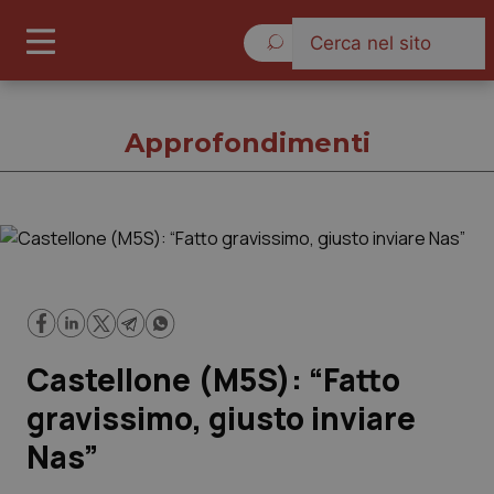
Domenica 9 Agosto 2026
Approfondimenti
Approfondimenti
Cronache
Castellone (M5S): “Fatto
Governo e Parlamento
gravissimo, giusto inviare
Regioni e Asl
Nas”
Lavoro e Professioni