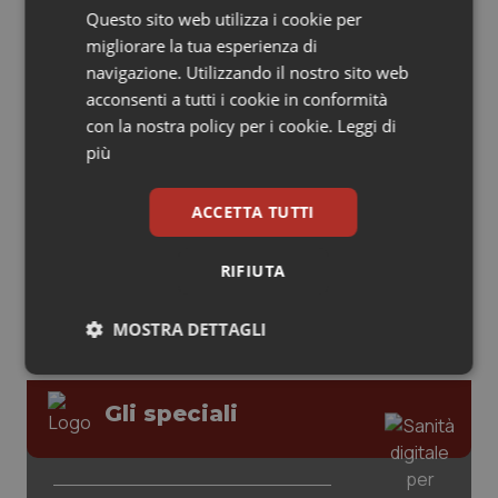
Questo sito web utilizza i cookie per
Piemonte
HIV
Leadership Medica 2026: guidare team
migliorare la tua esperienza di
clinici ad alte prestazioni
navigazione. Utilizzando il nostro sito web
Provincia Autonoma di Bolzano
Infezioni & Febbre
acconsenti a tutti i cookie in conformità
con la nostra policy per i cookie.
Leggi di
AI e telemedicina nello studio
più
Provincia Autonoma di Trento
Ipertensione & Scompenso
odontoiatrico: applicazioni concrete e
uso protetto
Puglia
Malattie rare
ACCETTA TUTTI
Sardegna
Malattia di Crohn & Rettocolite Ulcerosa
RIFIUTA
Sicilia
Neuroscienze & patologie neurodegenerative
MOSTRA DETTAGLI
Necessari
Statistici
Marketing
Toscana
Obesità
Gli speciali
Umbria
Oftalmologia