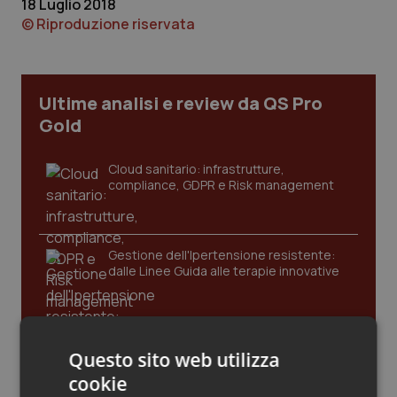
18 Luglio 2018
Calabria
Asma & BPCO
© Riproduzione riservata
Campania
Car-T
Ultime analisi e review da QS Pro
Emilia-Romagna
Colesterolo & coronaropatie
Gold
Friuli Venezia Giulia
Dermatite Atopica
Cloud sanitario: infrastrutture,
compliance, GDPR e Risk management
Lazio
Diabete & glucometri
Liguria
Disturbi dell’umore
Gestione dell'Ipertensione resistente:
dalle Linee Guida alle terapie innovative
Lombardia
Dolore
Marche
Donna & Salute
Leadership Infermieristica 2026: nuovi
Questo sito web utilizza
modelli di responsabilità e autonomia
cookie
Molise
Epatiti