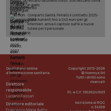
restano da bollino rosso, solo Bolzano torna
in giallo
Salute orale & impianti
Comparto Sanità. Firmato il contratto 2025-
CookieScriptConsent
5 mesi
CookieScript
Sangue & coagulazione
2027. Aumenti fino a 240 euro per gli
settim
www.quotidianosanita.it
infermieri, arriva il capitolo sull'IA e nuove
tutele per il personale
Tiroide
Tumore al seno
Tumore ovarico
Quotidiano online
Copyright 2013-2026
Tumori del Polmone & Testa Collo
d'informazione sanitaria
© Homnya Srl
Tutti i diritti sono
tracking-sites-ironfish-
www.quotidianosanita.it
4
riservati
Tumori gastrointestinali
tracking-enable
settim
Direttore
2 gior
responsabile
P.I. e C.F. 13026241003
Ulcera & Reflusso
Luciano Fassari
Iscrizione al ROC
Direttore editoriale
n.34308
tracking-sites-ironfish-
www.quotidianosanita.it
4
Vaccini
Francesco Maria Avitto
session-id
settim