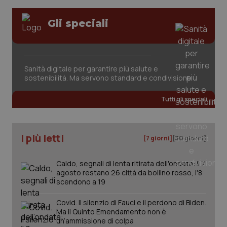
Valle D’Aosta
Oncodermatologia
Gli speciali
Veneto
Oncoematologia
Necessari
Statistici
Marketing
Oncologia & Nutrizione
I cookie necessari contribuiscono a rendere fruibile il
Sanità digitale per garantire più salute e
sito web abilitandone funzionalità di base quali la
sostenibilità. Ma servono standard e condivisione
Psoriasi & pelle
navigazione sulle pagine e l'accesso alle aree
protette del sito. Il sito web non è in grado di
funzionare correttamente senza questi cookie.
Tutti gli speciali
Quotidiano Cardiologia
Nome
Fornitore
/
Dominio
Scaden
VISITOR_PRIVACY_METADATA
5 mesi
YouTube
Quotidiano Chirurgia
settim
I più letti
.youtube.com
[7 giorni]
[30 giorni]
Quotidiano Oncologia
Caldo, segnali di lenta ritirata dell'ondata: il 7
agosto restano 26 città da bollino rosso, l'8
scendono a 19
Quotidiano Pediatria
Covid. Il silenzio di Fauci e il perdono di Biden.
Rene & patologie urogenitali
Ma il Quinto Emendamento non è
un’ammissione di colpa