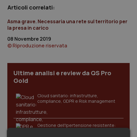
Calabria
Asma & BPCO
Articoli correlati:
Campania
Car-T
Asma grave. Necessaria una rete sul territorio per
la presa in carico
Emilia-Romagna
Colesterolo & coronaropatie
08 Novembre 2019
© Riproduzione riservata
Friuli Venezia Giulia
Dermatite Atopica
Lazio
Diabete & glucometri
Ultime analisi e review da QS Pro
Gold
Liguria
Disturbi dell’umore
Cloud sanitario: infrastrutture,
Lombardia
Dolore
compliance, GDPR e Risk management
Marche
Donna & Salute
Gestione dell'Ipertensione resistente:
dalle Linee Guida alle terapie innovative
Molise
Epatiti