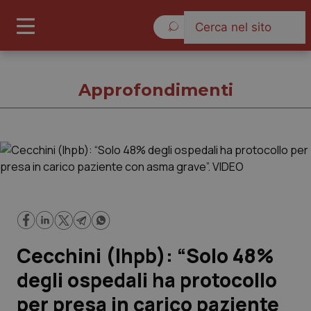
Sabato 8 Agosto 2026
Approfondimenti
Approfondimenti
Cronache
Governo e Parlamento
Cecchini (Ihpb): “Solo 48%
Regioni e Asl
degli ospedali ha protocollo
per presa in carico paziente
Lavoro e Professioni