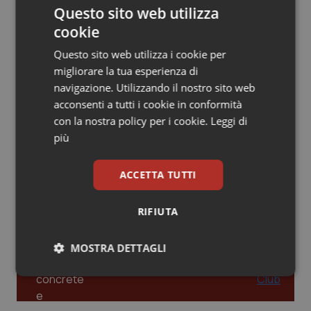
Questo sito web utilizza
Piemonte
HIV
cookie
Leadership Infermieristica 2026: nuovi
modelli di responsabilità e autonomia
Questo sito web utilizza i cookie per
Provincia Autonoma di Bolzano
Infezioni & Febbre
migliorare la tua esperienza di
navigazione. Utilizzando il nostro sito web
Provincia Autonoma di Trento
Ipertensione & Scompenso
acconsenti a tutti i cookie in conformità
Leadership Medica 2026: guidare team
con la nostra policy per i cookie.
Leggi di
clinici ad alte prestazioni
Puglia
Malattie rare
più
Sardegna
Malattia di Crohn & Rettocolite Ulcerosa
ACCETTA TUTTI
AI e telemedicina nello studio
odontoiatrico: applicazioni concrete e
uso protetto
Sicilia
Neuroscienze & patologie neurodegenerative
RIFIUTA
Toscana
Obesità
MOSTRA DETTAGLI
Umbria
Oftalmologia
Necessari
Statistici
Marketing