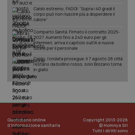
Salute orale & impianti
Caldo estremo, FADOI: “Sopra i 40 gradi il
corpo può non riuscire più a disperdere il
calore”
Sangue & coagulazione
Comparto Sanità. Firmato il contratto 2025-
2027. Aumenti fino a 240 euro per gli
Tiroide
CookieScriptConsent
5 mesi
CookieScript
infermieri, arriva il capitolo sull'IA e nuove
settim
www.quotidianosanita.it
tutele per il personale
Tumore al seno
Caldo, l’ondata prosegue. Il 7 agosto 26 città
restano da bollino rosso, solo Bolzano torna
Tumore ovarico
in giallo
Tumori del Polmone & Testa Collo
Tumori gastrointestinali
tracking-sites-ironfish-
www.quotidianosanita.it
4
Ulcera & Reflusso
tracking-enable
settim
Quotidiano online
Copyright 2013-2026
2 gior
d'informazione sanitaria
© Homnya Srl
Tutti i diritti sono
Vaccini