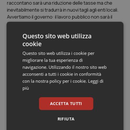
Valle D’Aosta
Oncodermatologia
raccontano sarà una riduzione delle tasse ma che
inevitabilmente si tradurrà in nuovi tagli agli enti locali.
Veneto
Oncoematologia
Avvertiamo il governo: il lavoro pubblico non sarà il
bancomat del governo per una, anche questa illusoria,
riduzione delle tasse. Se il governo vuol mettere un
Oncologia & Nutrizione
Questo sito web utilizza
tassello vero per l’innovazione, apra subito il tavolo
cookie
contrattuale”.
Psoriasi & pelle
Questo sito web utilizza i cookie per
migliorare la tua esperienza di
Quotidiano Cardiologia
navigazione. Utilizzando il nostro sito web
Articoli correlati:
acconsenti a tutti i cookie in conformità
Quotidiano Chirurgia
con la nostra policy per i cookie.
Leggi di
Riforma Pa. Il Senato approva il Ddl. Il testo ora è
legge. Ecco le novità per i manager delle Asl
più
Quotidiano Oncologia
04 Agosto 2015
ACCETTA TUTTI
© Riproduzione riservata
Quotidiano Pediatria
RIFIUTA
Rene & patologie urogenitali