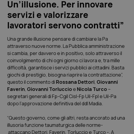
Un’illusione. Per innovare
servizi e valorizzare
Scienza e Farmaci
lavoratori servono contratti”
Studi e Analisi
Una grande illusione pensare di cambiare la Pa
Lettere al direttore
attraverso nuove norme. La Pubblica amministrazione
si cambia, per davvero e in positivo, solo attraverso il
Edizioni Regionali
coinvolgimento di chi ogni giorno ci lavora e, tra mille
difficoltà, garantisce i servizi pubblici ai cittadini. Basta
giochi di prestigio, bisogna riaprire la contrattazione”,
QS Pro
questo il commento di
Rossana Dettori
,
Giovanni
Faverin
,
Giovanni Torluccio
e
Nicola Turco
–
Professionisti Sanitari.AI
segretari generali di Fp-Cgil Cisl-Fp Uil-Fpl e Uil-Pa
dopo l’approvazione definitiva del ddl Madia.
Abruzzo
QS Pro Gold
“Questo governo, come gli altri, resta ancorato ad una
QS Club
Newsletter
Basilicata
Artrite & artrosi
illusoria funzione taumaturgica delle norme-
attaccano Dettori, Faverin, Torluccio e Turco -. A