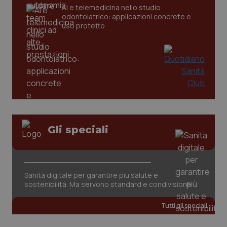
AI e telemedicina nello studio
odontoiatrico: applicazioni concrete e
uso protetto
CookieScriptConsent
5 mesi
CookieScript
settim
www.quotidianosanita.it
Gli speciali
Sanità digitale per garantire più salute e
sostenibilità. Ma servono standard e condivisione
Tutti gli speciali