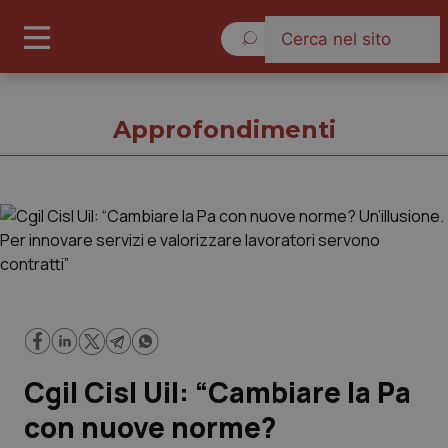
Domenica 9 Agosto 2026
Approfondimenti
Approfondimenti
Cronache
Governo e Parlamento
Cgil Cisl Uil: “Cambiare la Pa
Regioni e Asl
con nuove norme?
Lavoro e Professioni