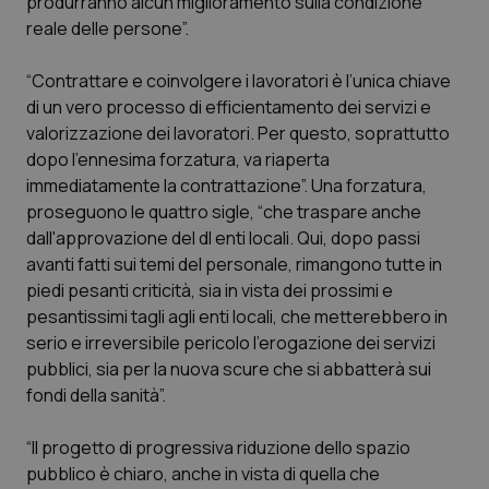
produrranno alcun miglioramento sulla condizione
reale delle persone”.
Piemonte
HIV
“Contrattare e coinvolgere i lavoratori è l’unica chiave
Provincia Autonoma di Bolzano
Infezioni & Febbre
di un vero processo di efficientamento dei servizi e
valorizzazione dei lavoratori. Per questo, soprattutto
Provincia Autonoma di Trento
Ipertensione & Scompenso
dopo l'ennesima forzatura, va riaperta
immediatamente la contrattazione”. Una forzatura,
Puglia
Malattie rare
proseguono le quattro sigle, “che traspare anche
dall'approvazione del dl enti locali. Qui, dopo passi
avanti fatti sui temi del personale, rimangono tutte in
Sardegna
Malattia di Crohn & Rettocolite Ulcerosa
piedi pesanti criticità, sia in vista dei prossimi e
pesantissimi tagli agli enti locali, che metterebbero in
Sicilia
Neuroscienze & patologie neurodegenerative
serio e irreversibile pericolo l'erogazione dei servizi
pubblici, sia per la nuova scure che si abbatterà sui
Toscana
Obesità
fondi della sanità”.
Umbria
Oftalmologia
“Il progetto di progressiva riduzione dello spazio
pubblico è chiaro, anche in vista di quella che