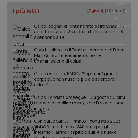
I più letti
[7 giorni]
[30 giorni]
tracking-sites-ironfish-
www.quotidianosanita.it
4
tracking-enable
settim
2 gior
Caldo, segnali di lenta ritirata dell'ondata: il 7
agosto restano 26 città da bollino rosso, l'8
scendono a 19
tracking-sites-ironfish-
www.quotidianosanita.it
4
Covid. Il silenzio di Fauci e il perdono di Biden.
session-id
settim
Ma il Quinto Emendamento non è
2 gior
un’ammissione di colpa
Caldo estremo, FADOI: “Sopra i 40 gradi il
corpo può non riuscire più a disperdere il
_ga
1 anno
Google LLC
calore”
mes
.quotidianosanita.it
Caldo, l’ondata prosegue. Il 7 agosto 26 città
restano da bollino rosso, solo Bolzano torna
in giallo
Comparto Sanità. Firmato il contratto 2025-
2027. Aumenti fino a 240 euro per gli
infermieri, arriva il capitolo sull'IA e nuove
tutele per il personale