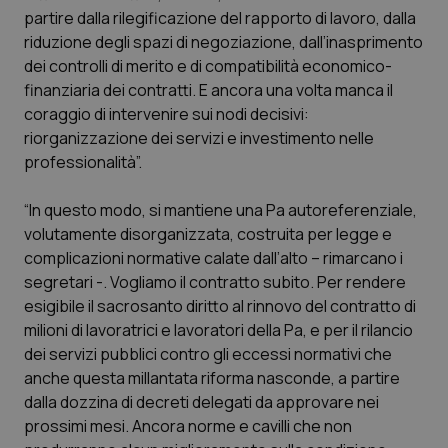
Calabria
Asma & BPCO
partire dalla rilegificazione del rapporto di lavoro, dalla
riduzione degli spazi di negoziazione, dall’inasprimento
dei controlli di merito e di compatibilità economico-
Campania
Car-T
finanziaria dei contratti. E ancora una volta manca il
coraggio di intervenire sui nodi decisivi:
Emilia-Romagna
Colesterolo & coronaropatie
riorganizzazione dei servizi e investimento nelle
professionalità”.
Friuli Venezia Giulia
Dermatite Atopica
“In questo modo, si mantiene una Pa autoreferenziale,
Lazio
Diabete & glucometri
volutamente disorganizzata, costruita per legge e
complicazioni normative calate dall’alto – rimarcano i
Liguria
Disturbi dell’umore
segretari -. Vogliamo il contratto subito. Per rendere
esigibile il sacrosanto diritto al rinnovo del contratto di
Lombardia
Dolore
milioni di lavoratrici e lavoratori della Pa, e per il rilancio
dei servizi pubblici contro gli eccessi normativi che
anche questa millantata riforma nasconde, a partire
Marche
Donna & Salute
dalla dozzina di decreti delegati da approvare nei
prossimi mesi. Ancora norme e cavilli che non
Molise
Epatiti