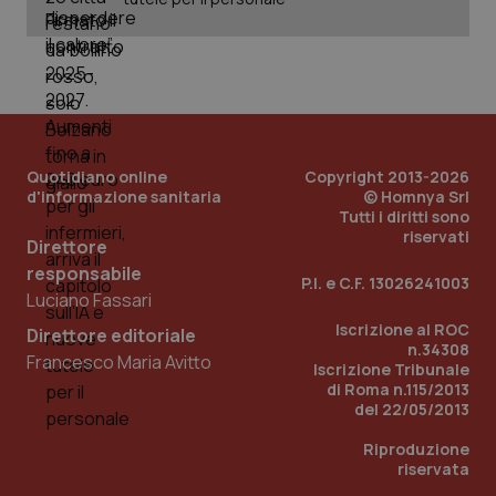
Quotidiano online
Copyright 2013-2026
d'informazione sanitaria
© Homnya Srl
Tutti i diritti sono
riservati
Direttore
responsabile
P.I. e C.F. 13026241003
Luciano Fassari
Iscrizione al ROC
Direttore editoriale
n.34308
PHPSESSID
Sessio
PHP.net
Francesco Maria Avitto
Iscrizione Tribunale
www.quotidianosanita.it
di Roma n.115/2013
del 22/05/2013
Riproduzione
riservata