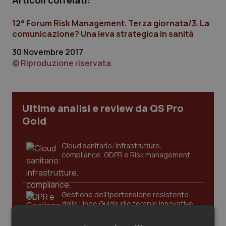
Articoli correlati:
Calabria
Asma & BPCO
12° Forum Risk Management. Terza giornata/3. La
Campania
Car-T
comunicazione? Una leva strategica in sanità
30 Novembre 2017
Emilia-Romagna
Colesterolo & coronaropatie
© Riproduzione riservata
Friuli Venezia Giulia
Dermatite Atopica
Ultime analisi e review da QS Pro
Lazio
Diabete & glucometri
Gold
Liguria
Disturbi dell’umore
Cloud sanitario: infrastrutture,
compliance, GDPR e Risk management
Lombardia
Dolore
Marche
Donna & Salute
Gestione dell'Ipertensione resistente:
dalle Linee Guida alle terapie innovative
Molise
Epatiti