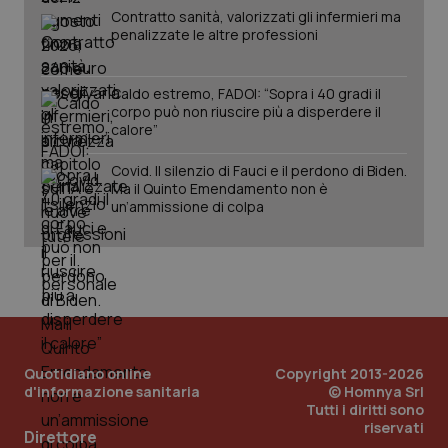
Contratto sanità, valorizzati gli infermieri ma
Salute orale & impianti
penalizzate le altre professioni
Sangue & coagulazione
Caldo estremo, FADOI: “Sopra i 40 gradi il
corpo può non riuscire più a disperdere il
CookieScriptConsent
5 mesi
CookieScript
Tiroide
calore”
settim
www.quotidianosanita.it
Covid. Il silenzio di Fauci e il perdono di Biden.
Tumore al seno
Ma il Quinto Emendamento non è
un’ammissione di colpa
Tumore ovarico
Tumori del Polmone & Testa Collo
Tumori gastrointestinali
tracking-sites-ironfish-
www.quotidianosanita.it
4
Quotidiano online
Copyright 2013-2026
tracking-enable
settim
Ulcera & Reflusso
d'informazione sanitaria
© Homnya Srl
2 gior
Tutti i diritti sono
riservati
Direttore
Vaccini