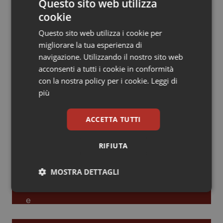
Questo sito web utilizza
cookie
Piemonte
HIV
Leadership Infermieristica 2026: nuovi
modelli di responsabilità e autonomia
Questo sito web utilizza i cookie per
Provincia Autonoma di Bolzano
Infezioni & Febbre
migliorare la tua esperienza di
navigazione. Utilizzando il nostro sito web
Leadership Medica 2026: guidare team
Provincia Autonoma di Trento
Ipertensione & Scompenso
acconsenti a tutti i cookie in conformità
clinici ad alte prestazioni
con la nostra policy per i cookie.
Leggi di
più
Puglia
Malattie rare
AI e telemedicina nello studio
ACCETTA TUTTI
Sardegna
Malattia di Crohn & Rettocolite Ulcerosa
odontoiatrico: applicazioni concrete e
uso protetto
RIFIUTA
Sicilia
Neuroscienze & patologie neurodegenerative
MOSTRA DETTAGLI
Toscana
Obesità
Necessari
Statistici
Marketing
Umbria
Oftalmologia