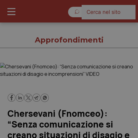
Giovedì 6 Agosto 2026
Approfondimenti
Approfondimenti
Cronache
Governo e Parlamento
Chersevani (Fnomceo):
Regioni e Asl
“Senza comunicazione si
creano situazioni di disagio e
Lavoro e Professioni