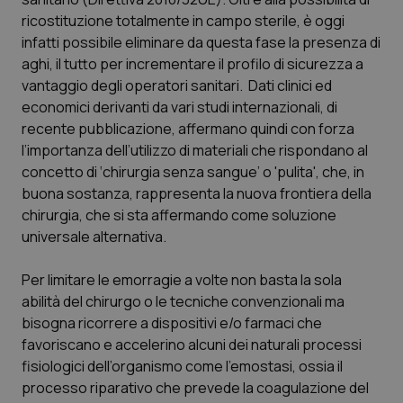
Valle D’Aosta
Oncodermatologia
ricostituzione totalmente in campo sterile, è oggi
infatti possibile eliminare da questa fase la presenza di
Veneto
Oncoematologia
aghi, il tutto per incrementare il profilo di sicurezza a
vantaggio degli operatori sanitari. Dati clinici ed
Oncologia & Nutrizione
economici derivanti da vari studi internazionali, di
recente pubblicazione, affermano quindi con forza
Psoriasi & pelle
l’importanza dell’utilizzo di materiali che rispondano al
concetto di ‘chirurgia senza sangue’ o 'pulita', che, in
Quotidiano Cardiologia
buona sostanza, rappresenta la nuova frontiera della
chirurgia, che si sta affermando come soluzione
Quotidiano Chirurgia
universale alternativa.
Per limitare le emorragie a volte non basta la sola
Quotidiano Oncologia
abilità del chirurgo o le tecniche convenzionali ma
bisogna ricorrere a dispositivi e/o farmaci che
Quotidiano Pediatria
favoriscano e accelerino alcuni dei naturali processi
fisiologici dell’organismo come l'emostasi, ossia il
Rene & patologie urogenitali
processo riparativo che prevede la coagulazione del