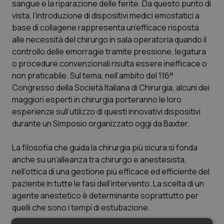
sangue e la riparazione delle ferite. Da questo punto di
Salute orale & impianti
vista, l’introduzione di dispositivi medici emostatici a
base di collagene rappresenta un’efficace risposta
Sangue & coagulazione
alle necessità del chirurgo in sala operatoria quando il
controllo delle emorragie tramite pressione, legatura
Tiroide
o procedure convenzionali risulta essere inefficace o
non praticabile. Sul tema, nell’ambito del 116°
Congresso della Società Italiana di Chirurgia, alcuni dei
Tumore al seno
maggiori esperti in chirurgia porteranno le loro
esperienze sull’utilizzo di questi innovativi dispositivi
Tumore ovarico
durante un Simposio organizzato oggi da Baxter.
Tumori del Polmone & Testa Collo
La filosofia che guida la chirurgia più sicura si fonda
anche su un’alleanza tra chirurgo e anestesista,
Tumori gastrointestinali
nell’ottica di una gestione più efficace ed efficiente del
paziente in tutte le fasi dell’intervento. La scelta di un
Ulcera & Reflusso
agente anestetico è determinante soprattutto per
quelli che sono i tempi di estubazione.
Vaccini