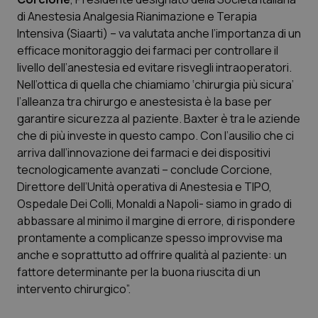
di Anestesia Analgesia Rianimazione e Terapia
Intensiva (Siaarti) – va valutata anche l’importanza di un
efficace monitoraggio dei farmaci per controllare il
livello dell’anestesia ed evitare risvegli intraoperatori.
Necessari
Statistici
Marketing
Nell’ottica di quella che chiamiamo ‘chirurgia più sicura’
l’alleanza tra chirurgo e anestesista è la base per
I cookie necessari contribuiscono a rendere fruibile il
sito web abilitandone funzionalità di base quali la
garantire sicurezza al paziente. Baxter è tra le aziende
navigazione sulle pagine e l'accesso alle aree
che di più investe in questo campo. Con l’ausilio che ci
protette del sito. Il sito web non è in grado di
funzionare correttamente senza questi cookie.
arriva dall’innovazione dei farmaci e dei dispositivi
tecnologicamente avanzati – conclude Corcione,
Nome
Fornitore
/
Dominio
Scaden
Direttore dell’Unità operativa di Anestesia e TIPO,
VISITOR_PRIVACY_METADATA
5 mesi
YouTube
Ospedale Dei Colli, Monaldi a Napoli- siamo in grado di
settim
.youtube.com
abbassare al minimo il margine di errore, di rispondere
prontamente a complicanze spesso improvvise ma
anche e soprattutto ad offrire qualità al paziente: un
fattore determinante per la buona riuscita di un
intervento chirurgico”.