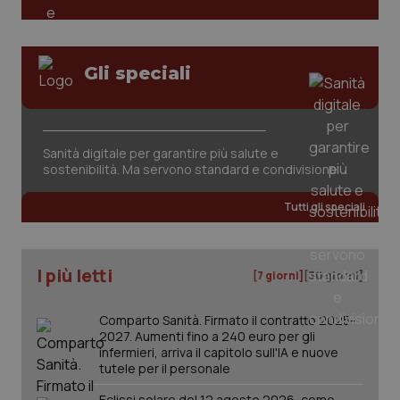
Gli speciali
Sanità digitale per garantire più salute e
sostenibilità. Ma servono standard e condivisione
Tutti gli speciali
PHPSESSID
Sessio
PHP.net
www.quotidianosanita.it
I più letti
[7 giorni]
[30 giorni]
Comparto Sanità. Firmato il contratto 2025-
2027. Aumenti fino a 240 euro per gli
infermieri, arriva il capitolo sull'IA e nuove
tutele per il personale
Eclissi solare del 12 agosto 2026, come