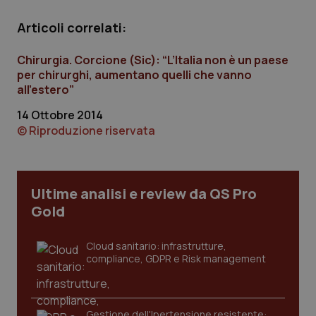
Articoli correlati:
Chirurgia. Corcione (Sic): “L’Italia non è un paese
per chirurghi, aumentano quelli che vanno
all’estero”
CookieScriptConsent
5 mesi
CookieScript
settim
14 Ottobre 2014
www.quotidianosanita.it
© Riproduzione riservata
Ultime analisi e review da QS Pro
Gold
Cloud sanitario: infrastrutture,
compliance, GDPR e Risk management
tracking-sites-ironfish-
www.quotidianosanita.it
4
tracking-enable
settim
2 gior
Gestione dell'Ipertensione resistente: