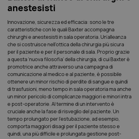
anestesisti
Scienza e Farmaci
Innovazione, sicurezza ed efficacia: sono le tre
caratteristiche con le quali Baxter accompagna
Studi e Analisi
chirurghi e anestesisti in sala operatoria. Un’alleanza
che si costruisce nell’ottica della chirurgia più sicura
Lettere al direttore
per il paziente e per il personale di sala. Proprio grazie
a questa ‘nuova filosofia’ della chirurgia, di cui Baxter è
Edizioni Regionali
promotrice anche attraverso una campagna di
comunicazione al medico e al paziente, è possibile
QS Pro
ottenere un minor rischio di perdite di sangue e quindi
di trasfusioni, meno tempo in sala operatoria ma anche
Professionisti Sanitari.AI
un minor pericolo di complicanze maggiori e minori intra
e post-operatorie. Al termine di un intervento è
Abruzzo
QS Pro Gold
cruciale anche la fase di risveglio del paziente. Un
tempo prolungato per l’estubazione, ad esempio,
QS Club
Newsletter
comporta maggiori disagi per il paziente stesso e
Basilicata
Artrite & artrosi
quindi, una più difficile e prolungata gestione post-