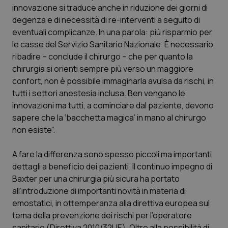
innovazione si traduce anche in riduzione dei giorni di
Piemonte
HIV
degenza e di necessità di re-interventi a seguito di
eventuali complicanze. In una parola: più risparmio per
Provincia Autonoma di Bolzano
Infezioni & Febbre
le casse del Servizio Sanitario Nazionale. È necessario
ribadire – conclude il chirurgo – che per quanto la
chirurgia si orienti sempre più verso un maggiore
Provincia Autonoma di Trento
Ipertensione & Scompenso
confort, non è possibile immaginarla avulsa da rischi, in
tutti i settori anestesia inclusa. Ben vengano le
Puglia
Malattie rare
innovazioni ma tutti, a cominciare dal paziente, devono
sapere che la ‘bacchetta magica’ in mano al chirurgo
Sardegna
Malattia di Crohn & Rettocolite Ulcerosa
non esiste”.
Sicilia
Neuroscienze & patologie neurodegenerative
A fare la differenza sono spesso piccoli ma importanti
dettagli a beneficio dei pazienti. Il continuo impegno di
Toscana
Obesità
Baxter per una chirurgia più sicura ha portato
all’introduzione di importanti novità in materia di
Umbria
Oftalmologia
emostatici, in ottemperanza alla direttiva europea sul
tema della prevenzione dei rischi per l’operatore
sanitario (Direttiva 2010/32UE). Oltre alla possibilità di