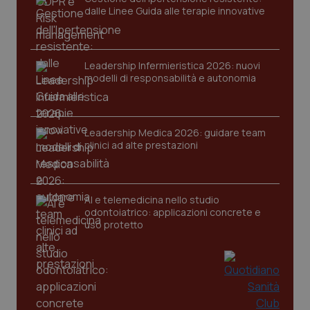
dalle Linee Guida alle terapie innovative
tracking-sites-ironfish-
www.quotidianosanita.it
4
session-id
settim
2 gior
Leadership Infermieristica 2026: nuovi
modelli di responsabilità e autonomia
_ga
1 anno
Google LLC
Leadership Medica 2026: guidare team
mes
.quotidianosanita.it
clinici ad alte prestazioni
AI e telemedicina nello studio
odontoiatrico: applicazioni concrete e
uso protetto