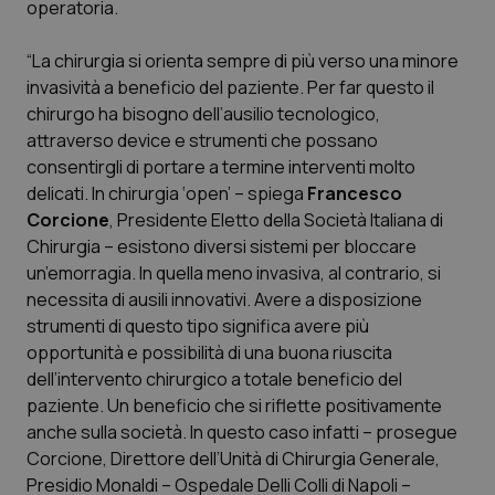
operatoria.
Calabria
Asma & BPCO
“La chirurgia si orienta sempre di più verso una minore
Campania
Car-T
invasività a beneficio del paziente. Per far questo il
chirurgo ha bisogno dell’ausilio tecnologico,
Emilia-Romagna
Colesterolo & coronaropatie
attraverso device e strumenti che possano
consentirgli di portare a termine interventi molto
Friuli Venezia Giulia
Dermatite Atopica
delicati. In chirurgia ‘open’ – spiega
Francesco
Corcione
, Presidente Eletto della Società Italiana di
Lazio
Diabete & glucometri
Chirurgia – esistono diversi sistemi per bloccare
un’emorragia. In quella meno invasiva, al contrario, si
necessita di ausili innovativi. Avere a disposizione
Liguria
Disturbi dell’umore
strumenti di questo tipo significa avere più
opportunità e possibilità di una buona riuscita
Lombardia
Dolore
dell’intervento chirurgico a totale beneficio del
paziente. Un beneficio che si riflette positivamente
Marche
Donna & Salute
anche sulla società. In questo caso infatti – prosegue
Corcione, Direttore dell’Unità di Chirurgia Generale,
Molise
Epatiti
Presidio Monaldi – Ospedale Delli Colli di Napoli –