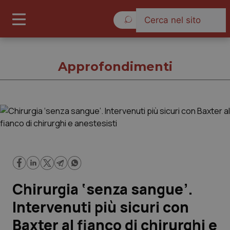
Giovedì 6 Agosto 2026
Approfondimenti
Approfondimenti
Cronache
Governo e Parlamento
Chirurgia ‘senza sangue’.
Regioni e Asl
Intervenuti più sicuri con
Baxter al fianco di chirurghi e
Lavoro e Professioni