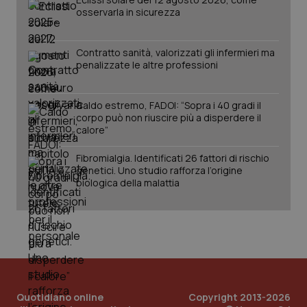
osservarla in sicurezza
Contratto sanità, valorizzati gli infermieri ma
penalizzate le altre professioni
_ga_KM60CM4NPH
.quotidianosanita.it
1 anno
Caldo estremo, FADOI: “Sopra i 40 gradi il
mes
corpo può non riuscire più a disperdere il
calore”
Fibromialgia. Identificati 26 fattori di rischio
genetici. Uno studio rafforza l’origine
biologica della malattia
Fornitore
/
Nome
Scadenza
Descrizion
Dominio
Nome
Fornitore
/
Dominio
Scadenza
Des
_ga_0VMQEQKQ1N
.quotidianosanita.it
1 anno 1
Questo
mese
cookie
VISITOR_INFO1_LIVE
5 mesi 4
Que
Google LLC
viene
settimane
imp
.youtube.com
utilizzato
You
Quotidiano online
Copyright 2013-2026
da Google
ten