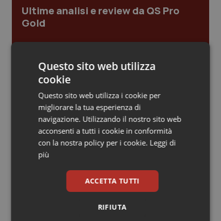
Ultime analisi e review da QS Pro
Piemonte
HIV
Gold
Provincia Autonoma di Bolzano
Infezioni & Febbre
Cloud sanitario: infrastrutture,
compliance, GDPR e Risk management
Questo sito web utilizza
Provincia Autonoma di Trento
Ipertensione & Scompenso
cookie
Puglia
Malattie rare
Questo sito web utilizza i cookie per
Gestione dell'Ipertensione resistente:
dalle Linee Guida alle terapie innovative
migliorare la tua esperienza di
Sardegna
Malattia di Crohn & Rettocolite Ulcerosa
navigazione. Utilizzando il nostro sito web
acconsenti a tutti i cookie in conformità
con la nostra policy per i cookie.
Leggi di
Leadership Infermieristica 2026: nuovi
Sicilia
Neuroscienze & patologie neurodegenerative
modelli di responsabilità e autonomia
più
Toscana
Obesità
ACCETTA TUTTI
Leadership Medica 2026: guidare team
Umbria
Oftalmologia
clinici ad alte prestazioni
RIFIUTA