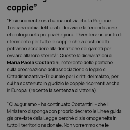
coppie”
Scienza e Farmaci
"E' sicuramente una buona notizia che la Regione
Toscana abbia deliberato di avviare la fecondazione
Studi e Analisi
eterologa nella propria Regione. Diventerà un punto di
riferimento per tutte le coppie che a costi ridotti
Lettere al direttore
potranno accedere alla donazione dei gameti per
ovviare alla loro sterilità". Queste le dichiarazioni di
Edizioni Regionali
Maria Paola Costantini
, referente delle politiche
sulla procreazione dell'associazione e legale di
QS Pro
Cittadinanzattiva-Tribunale per i diritti del malato, per
cui ha sostenuto in giudizio le coppie ricorrenti anche
Professionisti Sanitari.AI
in Europa, (recente la sentenza di vittoria).
Abruzzo
QS Pro Gold
"Ci auguriamo – ha continuato Costantini – che il
Ministero disponga con proprio decreto le Linee guida
QS Club
Newsletter
già previste dalla Legge perché ci sia omogeneità in
Basilicata
Artrite & artrosi
tutto il territorio nazionale. Non vorremmo che le