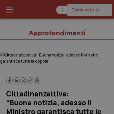
Sabato 8 Agosto 2026
Approfondimenti
Approfondimenti
Cronache
Governo e Parlamento
Cittadinanzattiva:
Regioni e Asl
“Buona notizia, adesso il
Ministro garantisca tutte le
Lavoro e Professioni