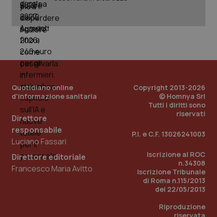
tracking-sites-ironfish-
www.quotidianosanita.it
4
tracking-enable
settim
2 gior
tracking-sites-ironfish-
www.quotidianosanita.it
4
session-id
settim
Quotidiano online
Copyright 2013-2026
2 gior
d'informazione sanitaria
© Homnya Srl
Tutti i diritti sono
riservati
Direttore
responsabile
_ga
1 anno
Google LLC
P.I. e C.F. 13026241003
mes
Luciano Fassari
.quotidianosanita.it
Iscrizione al ROC
Direttore editoriale
n.34308
Francesco Maria Avitto
Iscrizione Tribunale
di Roma n.115/2013
del 22/05/2013
Riproduzione
riservata