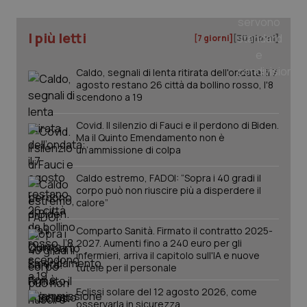
Salute orale & impianti
I più letti
[7 giorni]
[30 giorni]
Sangue & coagulazione
Caldo, segnali di lenta ritirata dell'ondata: il 7
agosto restano 26 città da bollino rosso, l'8
Tiroide
scendono a 19
Tumore al seno
Covid. Il silenzio di Fauci e il perdono di Biden.
Ma il Quinto Emendamento non è
un’ammissione di colpa
Tumore ovarico
CookieScriptConsent
5 mesi
CookieScript
settim
Caldo estremo, FADOI: “Sopra i 40 gradi il
www.quotidianosanita.it
corpo può non riuscire più a disperdere il
Tumori del Polmone & Testa Collo
calore”
Tumori gastrointestinali
Comparto Sanità. Firmato il contratto 2025-
2027. Aumenti fino a 240 euro per gli
infermieri, arriva il capitolo sull'IA e nuove
Ulcera & Reflusso
tutele per il personale
Eclissi solare del 12 agosto 2026, come
Vaccini
osservarla in sicurezza