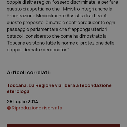
coppie di altre regioni fossero discriminate, e per fare
Calabria
Asma & BPCO
questo ci aspettiamo che il Ministro integri anche la
Procreazione Medicalmente Assistita tra i Lea. A
Campania
Car-T
questo proposito, è inutile e controproducente ogni
passaggio parlamentare che frapponga ulteriori
Emilia-Romagna
Colesterolo & coronaropatie
ostacoli, considerato che come ha dimostrato la
Toscana esistono tutte le norme di protezione delle
Friuli Venezia Giulia
Dermatite Atopica
coppie, dei nati e dei donatori".
Lazio
Diabete & glucometri
Articoli correlati:
Liguria
Disturbi dell’umore
Toscana. Da Regione via libera a fecondazione
eterologa
Lombardia
Dolore
28 Luglio 2014
Marche
Donna & Salute
© Riproduzione riservata
Molise
Epatiti