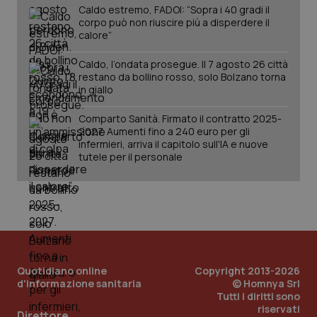
Caldo estremo, FADOI: “Sopra i 40 gradi il
corpo può non riuscire più a disperdere il
calore”
Caldo, l’ondata prosegue. Il 7 agosto 26 città
restano da bollino rosso, solo Bolzano torna
in giallo
tracking-sites-ironfish-
www.quotidianosanita.it
4
tracking-enable
settim
Comparto Sanità. Firmato il contratto 2025-
2 gior
2027. Aumenti fino a 240 euro per gli
infermieri, arriva il capitolo sull'IA e nuove
tutele per il personale
tracking-sites-ironfish-
www.quotidianosanita.it
4
session-id
settim
2 gior
_ga
1 anno
Google LLC
Quotidiano online
Copyright 2013-2026
mes
.quotidianosanita.it
d'informazione sanitaria
© Homnya Srl
Tutti i diritti sono
riservati
Direttore