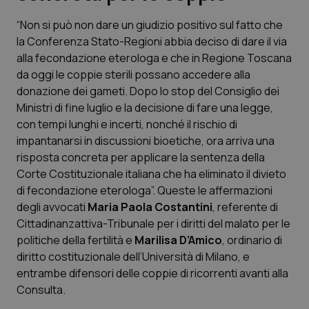
“Non si può non dare un giudizio positivo sul fatto che
Scienza e Farmaci
la Conferenza Stato-Regioni abbia deciso di dare il via
alla fecondazione eterologa e che in Regione Toscana
Studi e Analisi
da oggi le coppie sterili possano accedere alla
donazione dei gameti. Dopo lo stop del Consiglio dei
Lettere al direttore
Ministri di fine luglio e la decisione di fare una legge,
con tempi lunghi e incerti, nonché il rischio di
Edizioni Regionali
impantanarsi in discussioni bioetiche, ora arriva una
risposta concreta per applicare la sentenza della
Corte Costituzionale italiana che ha eliminato il divieto
QS Pro
di fecondazione eterologa”. Queste le affermazioni
degli avvocati
Maria Paola Costantini
, referente di
Professionisti Sanitari.AI
Cittadinanzattiva-Tribunale per i diritti del malato per le
politiche della fertilità e
Marilisa D’Amico
, ordinario di
Abruzzo
QS Pro Gold
diritto costituzionale dell’Università di Milano, e
entrambe difensori delle coppie di ricorrenti avanti alla
QS Club
Newsletter
Basilicata
Artrite & artrosi
Consulta.