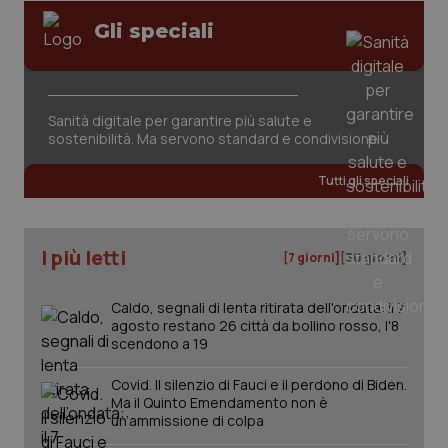
Salute orale & impianti
VISITOR_PRIVACY_METADATA
5 mesi
YouTube
Gli speciali
settim
.youtube.com
Sangue & coagulazione
Sanità digitale per garantire più salute e
Tiroide
sostenibilità. Ma servono standard e condivisione
Tumore al seno
Tutti gli speciali
Tumore ovarico
I più letti
[7 giorni]
[30 giorni]
Tumori del Polmone & Testa Collo
Caldo, segnali di lenta ritirata dell'ondata: il 7
agosto restano 26 città da bollino rosso, l'8
Tumori gastrointestinali
scendono a 19
CookieScriptConsent
5 mesi
CookieScript
settim
www.quotidianosanita.it
Ulcera & Reflusso
Covid. Il silenzio di Fauci e il perdono di Biden.
Ma il Quinto Emendamento non è
un’ammissione di colpa
Vaccini