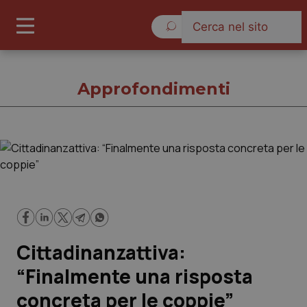
Domenica 9 Agosto 2026
Approfondimenti
Approfondimenti
Cronache
Governo e Parlamento
Cittadinanzattiva:
Regioni e Asl
“Finalmente una risposta
concreta per le coppie”
Lavoro e Professioni