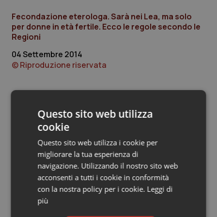
Fecondazione eterologa. Sarà nei Lea, ma solo
Piemonte
HIV
per donne in età fertile. Ecco le regole secondo le
Regioni
Provincia Autonoma di Bolzano
Infezioni & Febbre
04 Settembre 2014
© Riproduzione riservata
Provincia Autonoma di Trento
Ipertensione & Scompenso
Puglia
Malattie rare
Ultime analisi e review da QS Pro
Questo sito web utilizza
Sardegna
Malattia di Crohn & Rettocolite Ulcerosa
Gold
cookie
Sicilia
Neuroscienze & patologie neurodegenerative
Questo sito web utilizza i cookie per
Cloud sanitario: infrastrutture,
compliance, GDPR e Risk management
migliorare la tua esperienza di
navigazione. Utilizzando il nostro sito web
Toscana
Obesità
acconsenti a tutti i cookie in conformità
con la nostra policy per i cookie.
Leggi di
Gestione dell'Ipertensione resistente:
Umbria
Oftalmologia
dalle Linee Guida alle terapie innovative
più