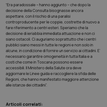
Calabria
Asma & BPCO
“Era paradossale – hanno aggiunto – che dopo la
decisione della Consulta bisognasse ancora
Campania
Car-T
aspettare, con il rischio di una paralisi
controproducente per le coppie, costrette di nuovo a
fare riferimento a centri esteri. Speriamo che la
Emilia-Romagna
Colesterolo & coronaropatie
decisione di ieriabbia immediata attuazione e non ci
siano ostacoli. Ci auguriamo soprattutto che i centri
Friuli Venezia Giulia
Dermatite Atopica
pubblici siano messi in tutte le regioni e non solo in
alcune, in condizione di fornire un servizio ai cittadini. E’
Lazio
Diabete & glucometri
necessario garantire omogeneità in tutta Italia e a
costi che come in Toscana possono essere
Liguria
Disturbi dell’umore
accessibili. Il Ministero della Salute ora deve
aggiornare le Linee guida e raccogliere la sfida delle
Lombardia
Dolore
Regioni, che hanno manifestato maggiore attenzione
alle istanze dei cittadini”.
Marche
Donna & Salute
Molise
Epatiti
Articoli correlati: