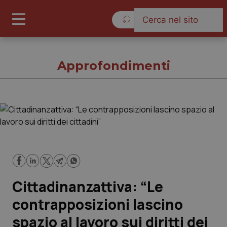
Sabato 8 Agosto 2026
Approfondimenti
Approfondimenti
Cronache
Governo e Parlamento
Cittadinanzattiva: “Le
Regioni e Asl
contrapposizioni lascino
spazio al lavoro sui diritti dei
Lavoro e Professioni