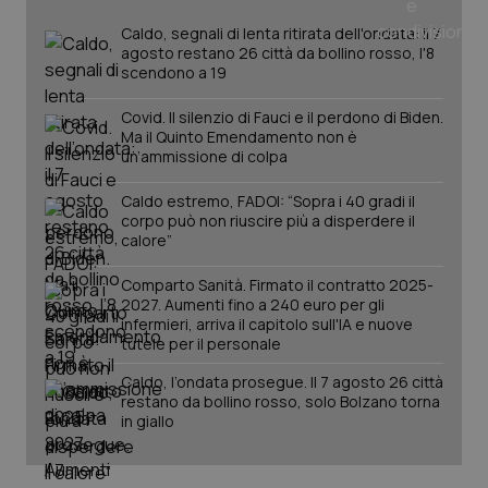
Salute orale & impianti
Caldo, segnali di lenta ritirata dell'ondata: il 7
agosto restano 26 città da bollino rosso, l'8
scendono a 19
Sangue & coagulazione
Covid. Il silenzio di Fauci e il perdono di Biden.
Tiroide
Ma il Quinto Emendamento non è
un’ammissione di colpa
Tumore al seno
Caldo estremo, FADOI: “Sopra i 40 gradi il
corpo può non riuscire più a disperdere il
CookieScriptConsent
5 mesi
CookieScript
calore”
settim
www.quotidianosanita.it
Tumore ovarico
Comparto Sanità. Firmato il contratto 2025-
2027. Aumenti fino a 240 euro per gli
Tumori del Polmone & Testa Collo
infermieri, arriva il capitolo sull'IA e nuove
tutele per il personale
Tumori gastrointestinali
Caldo, l’ondata prosegue. Il 7 agosto 26 città
restano da bollino rosso, solo Bolzano torna
Ulcera & Reflusso
in giallo
Vaccini