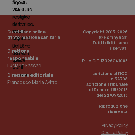
tracking-sites-ironfish-
www.quotidianosanita.it
4
tracking-enable
settim
2 gior
Quotidiano online
Copyright 2013-2026
d'informazione sanitaria
© Homnya Srl
tracking-sites-ironfish-
www.quotidianosanita.it
4
session-id
settim
Tutti i diritti sono
2 gior
riservati
Direttore
responsabile
P.I. e C.F. 13026241003
Luciano Fassari
_ga
1 anno
Google LLC
Iscrizione al ROC
Direttore editoriale
mes
.quotidianosanita.it
n.34308
Francesco Maria Avitto
Iscrizione Tribunale
di Roma n.115/2013
del 22/05/2013
Riproduzione
riservata
Privacy Policy
Cookie Policy