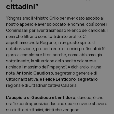
cittadini”
Scienza e Farmaci
“Ringraziamo il Ministro Grillo per aver dato ascolto al
nostro appello e aver sbloccato le nomine, così come i
Studi e Analisi
Commissari per aver trasmesso l’elenco dei candidati. I
nomi che filtrano sono tutti di alto profilo. Ci
Lettere al direttore
aspettiamo che la Regione, in un giusto spirito di
collaborazione, proceda entro i termini prefissati di 10
Edizioni Regionali
giorni a completare l’iter, perché, come abbiamo già
sottolineato, la situazione della sanità calabrese
QS Pro
richiede il massimo dell’impegno”. A dichiaralo, in una
nota,
Antonio Gaudioso
, segretario generale di
Professionisti Sanitari.AI
Cittadinanzattiva, e
Felice Lentidoro
, segretario
regionale di Cittadinanzattiva Calabria.
Abruzzo
QS Pro Gold
L’auspicio di Gaudioso e Lentidoro,
dunque, è che
QS Club
Newsletter
ora “le contrapposizioni lascino spazio invece al lavoro
Basilicata
Artrite & artrosi
sui diritti dei cittadini, diritti che vengono