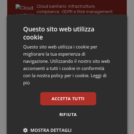
Cloud sanitario: infrastrutture,
Piemonte
HIV
compliance, GDPR e Risk management
Provincia Autonoma di Bolzano
Infezioni & Febbre
Questo sito web utilizza
Gestione dell'Ipertensione resistente:
cookie
dalle Linee Guida alle terapie innovative
Provincia Autonoma di Trento
Ipertensione & Scompenso
Questo sito web utilizza i cookie per
migliorare la tua esperienza di
Puglia
Malattie rare
navigazione. Utilizzando il nostro sito web
Leadership Infermieristica 2026: nuovi
acconsenti a tutti i cookie in conformità
modelli di responsabilità e autonomia
Sardegna
Malattia di Crohn & Rettocolite Ulcerosa
con la nostra policy per i cookie.
Leggi di
più
Sicilia
Neuroscienze & patologie neurodegenerative
Leadership Medica 2026: guidare team
ACCETTA TUTTI
clinici ad alte prestazioni
Toscana
Obesità
RIFIUTA
Umbria
Oftalmologia
AI e telemedicina nello studio
odontoiatrico: applicazioni concrete e
MOSTRA DETTAGLI
uso protetto