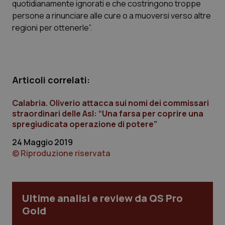
quotidianamente ignorati e che costringono troppe
Calabria
Asma & BPCO
persone a rinunciare alle cure o a muoversi verso altre
regioni per ottenerle”.
Campania
Car-T
Emilia-Romagna
Colesterolo & coronaropatie
Articoli correlati:
Friuli Venezia Giulia
Dermatite Atopica
Calabria. Oliverio attacca sui nomi dei commissari
Lazio
Diabete & glucometri
straordinari delle Asl: “Una farsa per coprire una
spregiudicata operazione di potere”
Liguria
Disturbi dell’umore
24 Maggio 2019
© Riproduzione riservata
Lombardia
Dolore
Marche
Donna & Salute
Ultime analisi e review da QS Pro
Gold
Molise
Epatiti