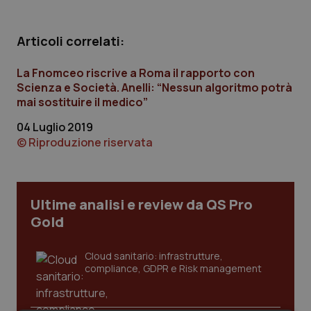
Calabria
Asma & BPCO
Articoli correlati:
Campania
Car-T
La Fnomceo riscrive a Roma il rapporto con
Emilia-Romagna
Colesterolo & coronaropatie
Scienza e Società. Anelli: “Nessun algoritmo potrà
mai sostituire il medico”
Friuli Venezia Giulia
Dermatite Atopica
04 Luglio 2019
© Riproduzione riservata
Lazio
Diabete & glucometri
Liguria
Disturbi dell’umore
Ultime analisi e review da QS Pro
Gold
Lombardia
Dolore
Cloud sanitario: infrastrutture,
Marche
Donna & Salute
compliance, GDPR e Risk management
Molise
Epatiti