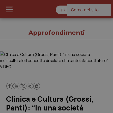
Venerdì 7 Agosto 2026
Approfondimenti
Approfondimenti
Cronache
Governo e Parlamento
Clinica e Cultura (Grossi,
Regioni e Asl
Panti): “In una società
Lavoro e Professioni