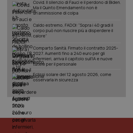
Covid. Il silenzio di Fauci e il perdono di Biden.
Salute orale & impianti
Ma il Quinto Emendamento non è
un’ammissione di colpa
Sangue & coagulazione
Caldo estremo, FADOI: “Sopra i 40 gradi il
corpo può non riuscire più a disperdere il
calore”
Tiroide
CookieScriptConsent
5 mesi
CookieScript
Comparto Sanità. Firmato il contratto 2025-
settim
www.quotidianosanita.it
Tumore al seno
2027. Aumenti fino a 240 euro per gli
infermieri, arriva il capitolo sull'IA e nuove
tutele per il personale
Tumore ovarico
Eclissi solare del 12 agosto 2026, come
osservarla in sicurezza
Tumori del Polmone & Testa Collo
Tumori gastrointestinali
Ulcera & Reflusso
tracking-sites-ironfish-
www.quotidianosanita.it
4
tracking-enable
settim
Vaccini
2 gior