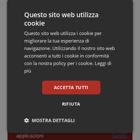
Gestione dell'Ipertensione resistente:
Piemonte
HIV
dalle Linee Guida alle terapie innovative
Questo sito web utilizza
cookie
Provincia Autonoma di Bolzano
Infezioni & Febbre
Questo sito web utilizza i cookie per
Leadership Infermieristica 2026: nuovi
migliorare la tua esperienza di
modelli di responsabilità e autonomia
Provincia Autonoma di Trento
Ipertensione & Scompenso
navigazione. Utilizzando il nostro sito web
acconsenti a tutti i cookie in conformità
Puglia
Malattie rare
con la nostra policy per i cookie.
Leggi di
Leadership Medica 2026: guidare team
più
clinici ad alte prestazioni
Sardegna
Malattia di Crohn & Rettocolite Ulcerosa
ACCETTA TUTTI
Sicilia
Neuroscienze & patologie neurodegenerative
AI e telemedicina nello studio
odontoiatrico: applicazioni concrete e
RIFIUTA
Toscana
Obesità
uso protetto
MOSTRA DETTAGLI
Umbria
Oftalmologia
Necessari
Statistici
Marketing