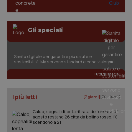
Valle D’Aosta
Oncodermatologia
Veneto
Oncoematologia
Gli speciali
Oncologia & Nutrizione
Necessari
Statistici
Marketing
Psoriasi & pelle
I cookie necessari contribuiscono a rendere fruibile il
sito web abilitandone funzionalità di base quali la
navigazione sulle pagine e l'accesso alle aree
Sanità digitale per garantire più salute e
protette del sito. Il sito web non è in grado di
Quotidiano Cardiologia
sostenibilità. Ma servono standard e condivisione
funzionare correttamente senza questi cookie.
Tutti gli speciali
Nome
Fornitore
/
Dominio
Scaden
Quotidiano Chirurgia
VISITOR_PRIVACY_METADATA
5 mesi
YouTube
settim
.youtube.com
Quotidiano Oncologia
I più letti
[7 giorni]
[30 giorni]
Quotidiano Pediatria
Caldo, segnali di lenta ritirata dell'ondata: il 7
agosto restano 26 città da bollino rosso, l'8
scendono a 21
Rene & patologie urogenitali