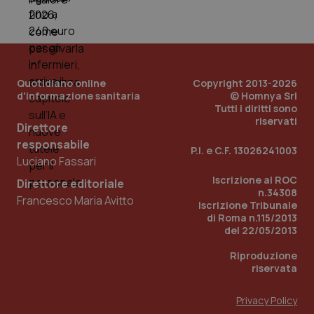
tracking-sites-ironfish-
www.quotidianosanita.it
4
tracking-enable
settim
2 gior
Quotidiano online
Copyright 2013-2026
tracking-sites-ironfish-
www.quotidianosanita.it
4
d'informazione sanitaria
© Homnya Srl
session-id
settim
Tutti i diritti sono
2 gior
riservati
Direttore
responsabile
P.I. e C.F. 13026241003
Luciano Fassari
_ga
1 anno
Google LLC
Iscrizione al ROC
mes
.quotidianosanita.it
Direttore editoriale
n.34308
Francesco Maria Avitto
Iscrizione Tribunale
di Roma n.115/2013
del 22/05/2013
Riproduzione
riservata
Privacy Policy