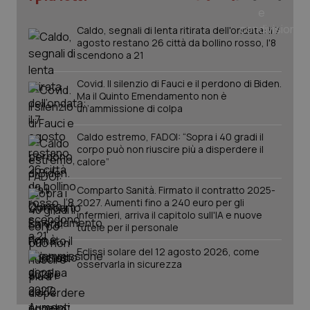
Salute orale & impianti
Caldo, segnali di lenta ritirata dell'ondata: il 7
agosto restano 26 città da bollino rosso, l'8
Sangue & coagulazione
scendono a 21
Covid. Il silenzio di Fauci e il perdono di Biden.
Tiroide
Ma il Quinto Emendamento non è
un’ammissione di colpa
Tumore al seno
Caldo estremo, FADOI: “Sopra i 40 gradi il
CookieScriptConsent
5 mesi
CookieScript
corpo può non riuscire più a disperdere il
settim
Tumore ovarico
www.quotidianosanita.it
calore”
Comparto Sanità. Firmato il contratto 2025-
Tumori del Polmone & Testa Collo
2027. Aumenti fino a 240 euro per gli
infermieri, arriva il capitolo sull'IA e nuove
tutele per il personale
Tumori gastrointestinali
Eclissi solare del 12 agosto 2026, come
osservarla in sicurezza
Ulcera & Reflusso
Vaccini