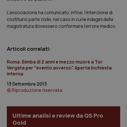
Calabria
Asma & BPCO
L’associazione ha comunicato, infine, l’intenzione di
Campania
Car-T
costituirsi parte civile, nel caso in cui le indagini della
magistratura dovessero confermare l’errore medico.
Emilia-Romagna
Colesterolo & coronaropatie
Friuli Venezia Giulia
Dermatite Atopica
Articoli correlati:
Roma. Bimba di 2 anni e mezzo muore a Tor
Lazio
Diabete & glucometri
Vergata per “evento avverso”. Aperta inchiesta
interna
Liguria
Disturbi dell’umore
13 Settembre 2013
© Riproduzione riservata
Lombardia
Dolore
Marche
Donna & Salute
Ultime analisi e review da QS Pro
Gold
Molise
Epatiti