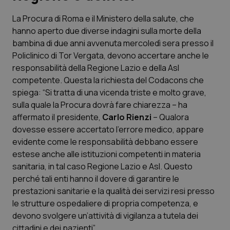
La Procura di Roma e il Ministero della salute, che
Scienza e Farmaci
hanno aperto due diverse indagini sulla morte della
bambina di due anni avvenuta mercoledì sera presso il
Studi e Analisi
Policlinico di Tor Vergata, devono accertare anche le
responsabilità della Regione Lazio e della Asl
Lettere al direttore
competente. Questa la richiesta del Codacons che
spiega: “Si tratta di una vicenda triste e molto grave,
Edizioni Regionali
sulla quale la Procura dovrà fare chiarezza – ha
affermato il presidente,
Carlo Rienzi
– Qualora
dovesse essere accertato l’errore medico, appare
QS Pro
evidente come le responsabilità debbano essere
estese anche alle istituzioni competenti in materia
Professionisti Sanitari.AI
sanitaria, in tal caso Regione Lazio e Asl. Questo
perché tali enti hanno il dovere di garantire le
Abruzzo
QS Pro Gold
prestazioni sanitarie e la qualità dei servizi resi presso
le strutture ospedaliere di propria competenza, e
QS Club
Newsletter
Basilicata
Artrite & artrosi
devono svolgere un’attività di vigilanza a tutela dei
cittadini e dei pazienti”.