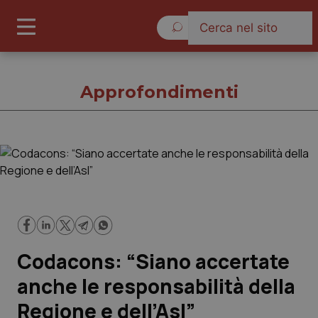
Venerdì 7 Agosto 2026
Approfondimenti
Approfondimenti
Cronache
Governo e Parlamento
Codacons: “Siano accertate
Regioni e Asl
anche le responsabilità della
Regione e dell’Asl”
Lavoro e Professioni