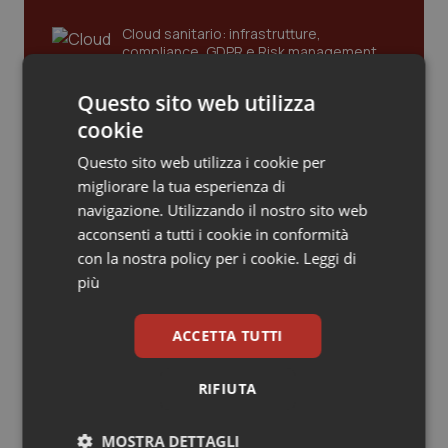
Piemonte
HIV
Cloud sanitario: infrastrutture,
compliance, GDPR e Risk management
Provincia Autonoma di Bolzano
Infezioni & Febbre
Questo sito web utilizza
cookie
Gestione dell'Ipertensione resistente:
Provincia Autonoma di Trento
Ipertensione & Scompenso
dalle Linee Guida alle terapie innovative
Questo sito web utilizza i cookie per
migliorare la tua esperienza di
Puglia
Malattie rare
navigazione. Utilizzando il nostro sito web
Leadership Infermieristica 2026: nuovi
acconsenti a tutti i cookie in conformità
Sardegna
Malattia di Crohn & Rettocolite Ulcerosa
modelli di responsabilità e autonomia
con la nostra policy per i cookie.
Leggi di
più
Sicilia
Neuroscienze & patologie neurodegenerative
Leadership Medica 2026: guidare team
ACCETTA TUTTI
clinici ad alte prestazioni
Toscana
Obesità
RIFIUTA
Umbria
Oftalmologia
AI e telemedicina nello studio
odontoiatrico: applicazioni concrete e
MOSTRA DETTAGLI