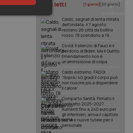
I più letti
[7 giorni]
[30 giorni]
keting
Caldo, segnali di lenta ritirata
dell'ondata: il 7 agosto
restano 26 città da bollino
rosso, l'8 scendono a 19
Covid. Il silenzio di Fauci e il
perdono di Biden. Ma il Quinto
Emendamento non è
un’ammissione di colpa
igazione sulle pagine
Caldo estremo, FADOI:
kie.
“Sopra i 40 gradi il corpo può
non riuscire più a disperdere
il calore”
er memorizzare le
utente per la loro
Comparto Sanità. Firmato il
 dati sul consenso
contratto 2025-2027.
itiche e
tendo che le loro
Aumenti fino a 240 euro per
ssioni future.
gli infermieri, arriva il capitolo
sull'IA e nuove tutele per il
l servizio Cookie-
personale
erenze di consenso
sario che il banner