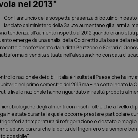
avola nel 2013”
Con l’annuncio della sospetta presenza di botulino in pes
lanciato dal ministero della Salute aumentano gli allarmi aliment
na tendenza all’aumento rispetto al 2012 quando erano stati p
uanto emerge da una analisi della Coldiretti sulla base della rel
to prodotto e confezionato dalla ditta Bruzzone e Ferrari di Gen
 piattaforma di vendita situata nell'alessandrino con data di sc
rollo nazionale dei cibi, l’Italia è risultata il Paese che ha invi
munitarie nel primo semestre del 2013 ma – ha sottolineato la Co
vati a livello nazionale hanno riguardato in realtà prodotti alimen
icrobiologiche degli alimenti con i rischi, oltre che a livello d
a in estate durante la quale occorre prestare particolare cura
igoriferi a temperatura di refrigerazione e d’estate è meglio 
rno ed assicurarsi che la porta del frigorifero sia sempre ben
to possibile".