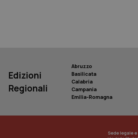
tracking-sites-ironf
tracking-enable
tracking-sites-ironf
session-id
_ga
Abruzzo
Edizioni
Basilicata
Calabria
Regionali
Campania
PHPSESSID
Emilia-Romagna
_ga_KM60CM4NPH
Sede legale e