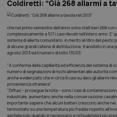
Coldiretti: “Già 268 allarmi a t
che nel primo semestre dell’anno sono stati ben 268 con u
complessivamente a 517 i casi rilevati nell’intero anno. E' q
sistema di allerta comunitario, in merito al ritiro del pes
di alcune grandi catene di distribuzione, transitato in una
agosto 2013 ed il numero di lotto 13G03.
"A conferma della capillarità ed efficienza del sistema di cont
numero di segnalazioni di rischi alimentari alle autorità co
anche evidenziato che in circa 8 casi su dieci gli allarmi rile
provenienza straniera".
"Diffusi – prosegue la nota – sono i casi di contaminazioni m
industriale, aumentano anche nella conservazione casaling
importante sapere che alcuni batteri crescono anche nei fr
termostato su una temperatura più fredda rispetto all’inve
apritela solo quando è necessario e richiudetela il più pres