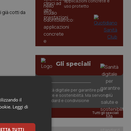
applicazioni concrete e
uso protetto
 già cotti da
Gli speciali
Sanità digitale per garantire più
salute e sostenibilità. Ma servono
ilizzando il
standard e condivisione
cookie.
Leggi di
Tutti gli speciali
ETTA TUTTI