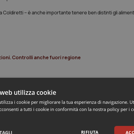
a Coldiretti – è anche importante tenere ben distinti gli alimenti
zioni. Controlli anche fuori regione
web utilizza cookie
ilizza i cookie per migliorare la tua esperienza di navigazione. Ut
consenti a tutti i cookie in conformità con la nostra policy per i 
RIFIUTA
TAGLI
ACC