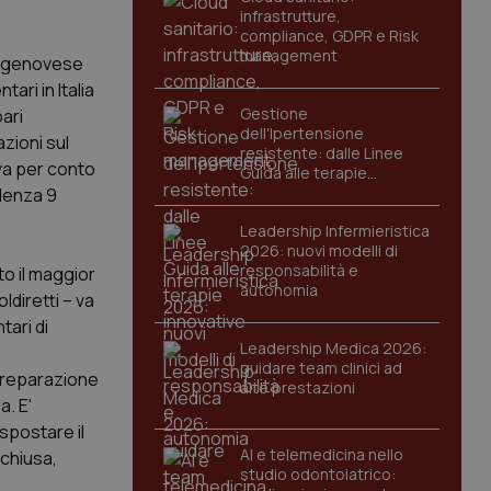
infrastrutture,
compliance, GDPR e Risk
management
to genovese
ari in Italia
Gestione
ari
dell'Ipertensione
azioni sul
resistente: dalle Linee
ova per conto
Guida alle terapie
innovative
adenza 9
Leadership Infermieristica
2026: nuovi modelli di
responsabilità e
ato il maggior
autonomia
ldiretti – va
tari di
Leadership Medica 2026:
guidare team clinici ad
i preparazione
alte prestazioni
. E'
spostare il
AI e telemedicina nello
 chiusa,
studio odontoiatrico: