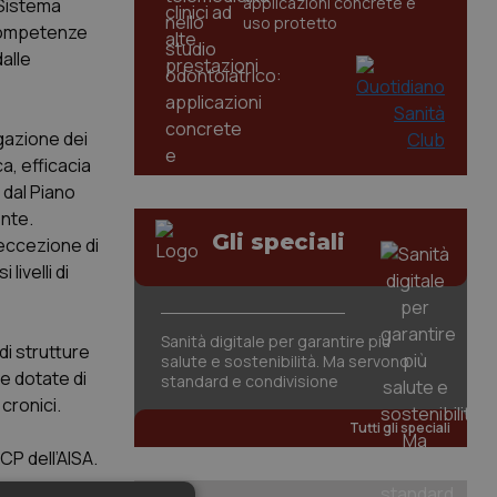
applicazioni concrete e
 Sistema
uso protetto
 competenze
alle
ogazione dei
ca, efficacia
 dal Piano
ente.
Gli speciali
 eccezione di
ivelli di
Sanità digitale per garantire più
di strutture
salute e sostenibilità. Ma servono
 e dotate di
standard e condivisione
 cronici.
Tutti gli speciali
CP dell’AISA.