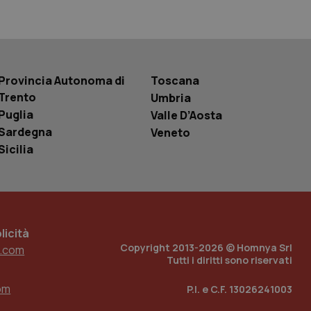
basate sul
entificatore
le variabili di
è un numero
o in cui viene
r il sito, ma un
tato di accesso per
Provincia Autonoma di
Toscana
Trento
Umbria
a Google Analytics
Puglia
Valle D’Aosta
sione.
Sardegna
Veneto
Sicilia
 tenere traccia
i Youtube incorporati
tics per mantenere
tore del sito web sta
ell'interfaccia di
icità
Copyright 2013-2026 © Homnya Srl
 tenere traccia
.com
i Youtube incorporati
Tutti i diritti sono riservati
tore del sito web sta
ell'interfaccia di
om
P.I. e C.F. 13026241003
 tenere traccia