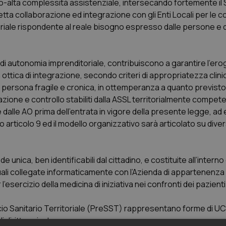
edio-alta complessità assistenziale, intersecando fortemente il
etta collaborazione ed integrazione con gli Enti Locali per le
toriale rispondente al reale bisogno espresso dalle persone e d
 e di autonomia imprenditoriale, contribuiscono a garantire l’er
un ottica di integrazione, secondo criteri di appropriatezza clini
la persona fragile e cronica, in ottemperanza a quanto previsto
ione e controllo stabiliti dalla ASSL territorialmente compet
 e dalle AO prima dell’entrata in vigore della presente legge, ad
ticolo 9 ed il modello organizzativo sarà articolato su diversi l
unica, ben identificabili dal cittadino, e costituite all’interno 
ttuali collegate informaticamente con l’Azienda di appartenenza
’esercizio della medicina di iniziativa nei confronti dei pazienti
Socio Sanitario Territoriale (PreSST) rappresentano forme di UC
diritto privato.