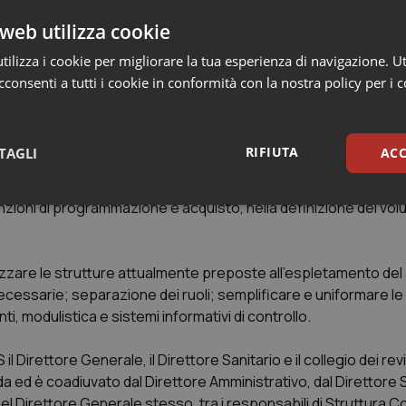
 loro e con tutte le realtà produttive, commerciali e di servizi
web utilizza cookie
nternazionali, della durata ritenuta più opportuna fino al massimo
o Lombardo, finalizzate al raggiungimento degli obiettivi cont
ilizza i cookie per migliorare la tua esperienza di navigazione. Ut
 alla persona ed alla famiglia.
consenti a tutti i cookie in conformità con la nostra policy per i 
ocio Sanitario Regionale, quale ente di diritto pubblico, dotato 
limiti previsti dalla presente legge. L’Agenzia opera quale org
RIFIUTA
TAGLI
ACC
di programmazione e di acquisto. E’ titolare delle funzioni di v
izio delle sue funzioni l’Agenzia elabora un sistema di controll
funzioni di programmazione e acquisto, nella definizione dei volu
sari
Statistici
Mar
lizzare le strutture attualmente preposte all’espletamento del
cessarie; separazione dei ruoli; semplificare e uniformare l
i, modulistica e sistemi informativi di controllo.
Necessari
Statistici
Marketing
l Direttore Generale, il Direttore Sanitario e il collegio dei revi
tribuiscono a rendere fruibile il sito web abilitandone funzionalità di base quali la nav
da ed è coadiuvato dal Direttore Amministrativo, dal Direttore S
protette del sito. Il sito web non è in grado di funzionare correttamente senza questi coo
del Direttore Generale stesso, tra i responsabili di Struttura