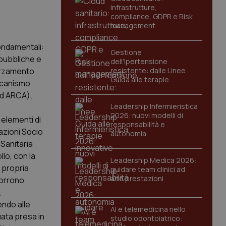
infrastrutture,
compliance, GDPR e Risk
management
ondamentali:
Gestione
 pubbliche e
dell'Ipertensione
forzamento
resistente: dalle Linee
Guida alle terapie
ccanismo
innovative
ed ARCA).
Leadership Infermieristica
2026: nuovi modelli di
 elementi di
responsabilità e
lazioni Socio
autonomia
 Sanitaria
lo, con la
Leadership Medica 2026:
 propria
guidare team clinici ad
alte prestazioni
corrono
,
endo alle
AI e telemedicina nello
uata presa in
studio odontoiatrico: