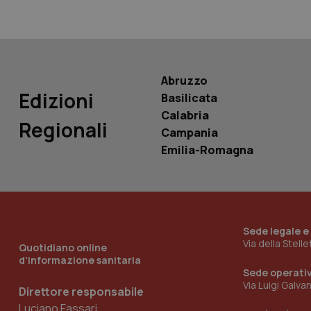
PHPSESSID
Abruzzo
Edizioni
Basilicata
_ga_KM60CM4NPH
Calabria
Regionali
Campania
Emilia-Romagna
Nome
Nome
VISITOR_INFO1_LIV
_ga_0VMQEQKQ1N
Sede legale e
Via della Stell
Quotidiano online
__Secure-YNID
d'informazione sanitaria
Sede operati
Via Luigi Galva
Direttore responsabile
Luciano Fassari
YSC