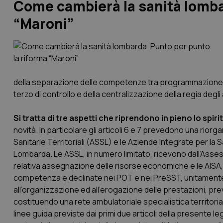
Come cambierà la sanità lomba
“Maroni”
della separazione delle competenze tra programmazione e
terzo di controllo e della centralizzazione della regia de
Si tratta di tre aspetti che riprendono in pieno lo spir
novità. In particolare gli articoli 6 e 7 prevedono una riorg
Sanitarie Territoriali (ASSL) e le Aziende Integrate per la 
Lombarda. Le ASSL, in numero limitato, ricevono dall’Asse
relativa assegnazione delle risorse economiche e le AISA,
competenza e declinate nei POT e nei PreSST, unitamente a
all’organizzazione ed all’erogazione delle prestazioni, p
costituendo una rete ambulatoriale specialistica territori
linee guida previste dai primi due articoli della presente le