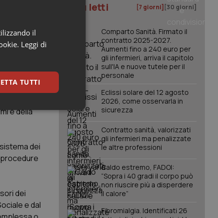
I più letti
 insistenti
[7 giorni]
[30 giorni]
 della
enuti nel
Comparto Sanità. Firmato il
ilizzando il
contratto 2025-2027.
cookie.
Leggi di
Aumenti fino a 240 euro per
gli infermieri, arriva il capitolo
di autonomia
sull'IA e nuove tutele per il
personale
anismo
ETTA TUTTI
igilanza e
Eclissi solare del 12 agosto
o produzione
2026, come osservarla in
sicurezza
mi e della
keting
Contratto sanità, valorizzati
gli infermieri ma penalizzate
 sistema dei
le altre professioni
e procedure
Caldo estremo, FADOI:
“Sopra i 40 gradi il corpo può
non riuscire più a disperdere
sori dei
il calore”
igazione sulle pagine
ociale e dal
kie.
Fibromialgia. Identificati 26
 Complessa o