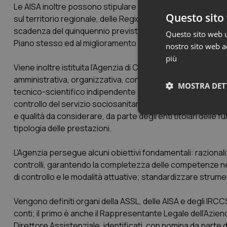
Le AISA inoltre possono stipulare specifiche convenzioni tra
Questo sito 
sul territorio regionale, delle Regioni limitrofe, oltreché i
scadenza del quinquennio previsto nel Piano Socio Sanitari
Questo sito web ut
Piano stesso ed al miglioramento delle prestazioni erogate
nostro sito web ac
più
Viene inoltre istituita l’Agenzia di Controllo del Servizio S
amministrativa, organizzativa, contabile e gestionale, nei 
MOSTRA DET
tecnico-scientifico indipendente dalle funzioni di governo, 
controllo del servizio sociosanitario regionale. Nell’eserc
e qualità da considerare, da parte degli enti titolari delle 
Neces
tipologia delle prestazioni.
L’Agenzia persegue alcuni obiettivi fondamentali: raziona
controlli, garantendo la completezza delle competenze ne
di controllo e le modalità attuative; standardizzare strument
Vengono definiti organi della ASSL, delle AISA e degli IRCCS i
I cookie necessari con
conti; il primo è anche il Rappresentante Legale dell’Azien
e l'accesso alle aree 
Direttore Assistenziale, identificati, con nomina da parte 