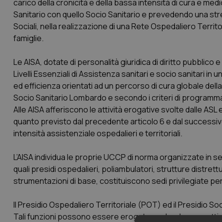
carico della cronicità e della bassa intensità di cura e m
Sanitario con quello Socio Sanitario e prevedendo una str
Sociali, nella realizzazione di una Rete Ospedaliero Terri
famiglie.
Le AISA, dotate di personalità giuridica di diritto pubblico
Livelli Essenziali di Assistenza sanitari e socio sanitari in 
ed efficienza orientati ad un percorso di cura globale del
Socio Sanitario Lombardo e secondo i criteri di programmaz
Alle AISA afferiscono le attività erogative svolte dalle ASL
quanto previsto dal precedente articolo 6 e dal successivo ar
intensità assistenziale ospedalieri e territoriali.
L’AISA individua le proprie UCCP di norma organizzate in sede 
quali presidi ospedalieri, poliambulatori, strutture distre
strumentazioni di base, costituiscono sedi privilegiate per l
Il Presidio Ospedaliero Territoriale (POT) ed il Presidio 
Tali funzioni possono essere erogate anche da soggetti di 