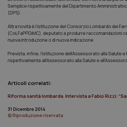
Nome
Semplice rispettivamente del Dipartimento Amministrativo, 
VISITOR_PRIVACY_
(DPS).
Altra novità è l’istituzione del Consorzio Lombardo dei Farm
(CoLFaPPDiMC), deputato a produrre raccomandazioni circa l
CookieScriptConse
nuova introduzione o di nuova indicazione.
Prevista, infine, l’istituzione dell’Assessorato alla Salute
rispettivamente all’Assessorato alla Salute e all’Assessorat
tracking-sites-ironf
tracking-enable
tracking-sites-ironf
Articoli correlati:
session-id
_ga
Riforma sanità lombarda. Intervista a Fabio Rizzi: “S
31 Dicembre 2014
© Riproduzione riservata