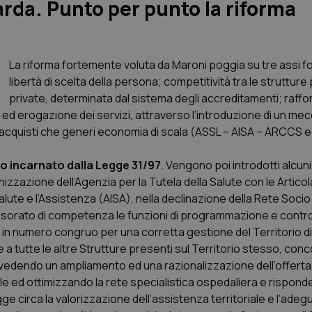
rda. Punto per punto la riforma
La riforma fortemente voluta da Maroni poggia su tre assi f
libertà di scelta della persona; competitività tra le strutture
private, determinata dal sistema degli accreditamenti; raf
d erogazione dei servizi, attraverso l’introduzione di un me
gli acquisti che generi economia di scala (ASSL – AISA – ARCCS 
ito incarnato dalla Legge 31/97
. Vengono poi introdotti alcuni
anizzazione dell’Agenzia per la Tutela della Salute con le Artico
Salute e l’Assistenza (AISA), nella declinazione della Rete Socio
ssorato di competenza le funzioni di programmazione e control
 in numero congruo per una corretta gestione del Territorio di
 tutte le altre Strutture presenti sul Territorio stesso, con
revedendo un ampliamento ed una razionalizzazione dell’offerta
ale ed ottimizzando la rete specialistica ospedaliera e rispond
gge circa la valorizzazione dell’assistenza territoriale e l’adeg