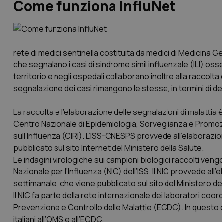
Come funziona InfluNet
rete di medici sentinella costituita da medici di Medicina Ge
che segnalano i casi di sindrome simil influenzale (ILI) osserv
territorio e negli ospedali collaborano inoltre alla raccolta d
segnalazione dei casi rimangono le stesse, in termini di defi
La raccolta e l’elaborazione delle segnalazioni di malattia è
Centro Nazionale di Epidemiologia, Sorveglianza e Promozi
sull’Influenza (CIRI). L’ISS-CNESPS provvede all’elaborazi
pubblicato sul sito Internet del Ministero della Salute.
Le indagini virologiche sui campioni biologici raccolti ve
Nazionale per l’Influenza (NIC) dell’ISS. Il NIC provvede all
settimanale, che viene pubblicato sul sito del Ministero del
Il NIC fa parte della rete internazionale dei laboratori co
Prevenzione e Controllo delle Malattie (ECDC). In questo co
italiani all’OMS e all’ECDC.