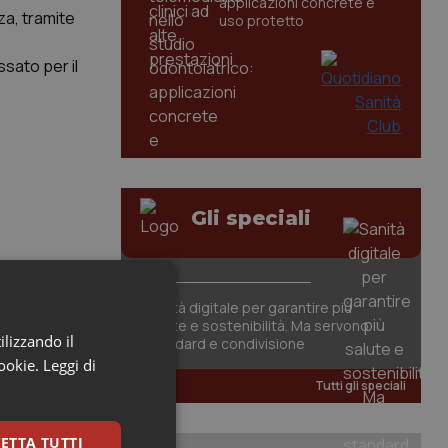
applicazioni concrete e
nza, tramite
uso protetto
ssato per il
Gli speciali
Sanità digitale per garantire più
salute e sostenibilità. Ma servono
ilizzando il
standard e condivisione
cookie.
Leggi di
Tutti gli speciali
ETTA TUTTI