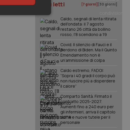
I più letti
[7 giorni]
[30 giorni]
keting
Caldo, segnali di lenta ritirata
dell'ondata: il 7 agosto
restano 26 città da bollino
rosso, l'8 scendono a 19
Covid. Il silenzio di Fauci e il
perdono di Biden. Ma il Quinto
Emendamento non è
un’ammissione di colpa
igazione sulle pagine
Caldo estremo, FADOI:
kie.
“Sopra i 40 gradi il corpo può
non riuscire più a disperdere
il calore”
er memorizzare le
utente per la loro
Comparto Sanità. Firmato il
 dati sul consenso
contratto 2025-2027.
itiche e
tendo che le loro
Aumenti fino a 240 euro per
ssioni future.
gli infermieri, arriva il capitolo
sull'IA e nuove tutele per il
l servizio Cookie-
personale
erenze di consenso
sario che il banner