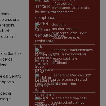
infrastrutture,
compliance, GDPR e Risk
management
a: come
aserà su una
Gestione
e regioni,
dell'Ipertensione
ti nel
resistente: dalle Linee
modalità di
Guida alle terapie
innovative
Leadership Infermieristica
re di Sanità –
2026: nuovi modelli di
responsabilità e
 Ricerca
autonomia
viene
Leadership Medica 2026:
 e dal Centro
guidare team clinici ad
 rapporto
alte prestazioni
opeo di
AI e telemedicina nello
ologici
studio odontoiatrico: