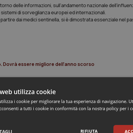
l ritorno delle informazioni, sull’andamento nazionale dell’influe
i sistemi di sorveglianza europei ed internazionali.
partire dai medici sentinella, si è dimostrata essenziale nel pa
ro. Dovrà essere migliore dell’anno scorso
web utilizza cookie
ilizza i cookie per migliorare la tua esperienza di navigazione. Ut
consenti a tutti i cookie in conformità con la nostra policy per i 
RIFIUTA
TAGLI
ACC