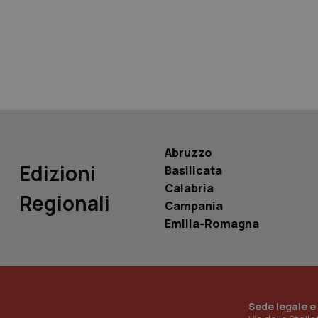
tracking-sites-ironf
tracking-enable
tracking-sites-ironf
session-id
_ga
Abruzzo
Edizioni
Basilicata
Calabria
Regionali
Campania
PHPSESSID
Emilia-Romagna
_ga_KM60CM4NPH
Sede legale e