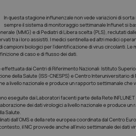
In questa stagione influnenzale non vede variazioni di sort
sempre il sistema di monitoraggio settimanale Influnet si b
nerale (MMG) e di Pediatri di Libera scelta (PLS), reclutati dall
ati tra i loro assistiti. I medici sentinella ed altri medici operan
i campioni biologici per l’identificazione di virus circolanti. Le 
nizione di caso e di flusso dei dati.
 effettuata dai Centri di Riferimento Nazionali: Istituto Superio
one della Salute (ISS-CNESPS) e Centro Interuniversitario di
one a livello nazionale e produce un rapporto settimanale che 
ngono eseguite dai Laboratori facenti parte della Rete INFLUNET
’elaborazione dei dati virologici a livello nazionale e produce un
la Salute.
ordinati dall’OMS e della rete europea coordinata dal Centro Eur
ntesto, il NIC provvede anche all’invio settimanale dei dati vir