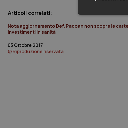
Articoli correlati:
Neces
Nota aggiornamento Def. Padoan non scopre le carte
investimenti in sanità
03 Ottobre 2017
© Riproduzione riservata
I cookie necessari con
e l'accesso alle aree 
Nome
VISITOR_PRIVACY_
CookieScriptConse