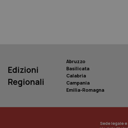
tracking-sites-ironf
tracking-enable
tracking-sites-ironf
session-id
_ga
Abruzzo
Edizioni
Basilicata
Calabria
Regionali
Campania
PHPSESSID
Emilia-Romagna
_ga_KM60CM4NPH
Sede legale e