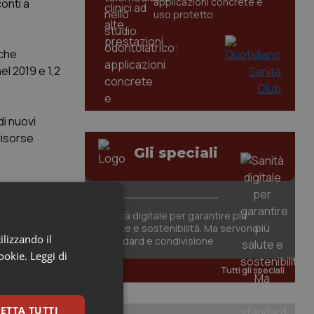
applicazioni concrete e
onti a
uso protetto
 che
el 2019 e 1,2
di nuovi
risorse
Gli speciali
icola
 nel 2019 che
Sanità digitale per garantire più
salute e sostenibilità. Ma servono
ilizzando il
standard e condivisione
ministeri (1
cookie.
Leggi di
Tutti gli speciali
 dell'Iva.
ETTA TUTTI