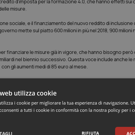
edito d'imposta per la formazione 4.0, che hanno effetti sui c
delle misure.
one sociale, e il finanziamento del nuovo reddito di inclusione
governo mette sul piatto 600 milioni in più nel 2018, 900 milioni n
per finanziare le misure già in vigore, che hanno bisogno però 
3 miliardi nel biennio successivo. Questa voce include anche le 
i, con gli aumenti medi di 85 euro al mese.
019:
più fondi in arrivo anche per il capitolo 'sviluppo' che si art
i e locali. In arrivo 300 milioni aggiuntivi nel 2018, 1,3 miliardi
web utilizza cookie
ilizza i cookie per migliorare la tua esperienza di navigazione. Ut
 tax:
riduzione di fondi e trasferimenti e la spending review dei 
consenti a tutti i cookie in conformità con la nostra policy per i 
ri 5,1 miliardi arriveranno dalla lotta all'evasione, in particolare
a web tax, dopo il primo passo fatto in 'manovrina' in aprile.
RIFIUTA
TAGLI
ACC