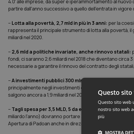
4.0' alle imprese, da super e iperammortamento al nuovo cr
partire dall'anno successivo a quello dell'entrata in vigore 
–
Lotta alla povertà, 2,7 mld in più in 3 anni:
per la coesi
rappresenta il principale strumento di lotta alla povertà, il 
miliardi nel 2020.
–
2,6 mld a politiche invariate, anche rinnovo statali:
fondi, ci saranno 2,6 miliardi nel 2018 che diventano circa 
necessarie a garantire il rinnovo del contratto degli statal
–
A investimenti pubblici 300 mln nel 2018, 1,3 mld nel 2
principalmente negli investimenti delle amministrazioni central
Questo sito 
salgono ancora a 1,9 miliardi nel 2020.
Questo sito web ut
–
Tagli spesa per 3,5 MLD, 5 da evasione avanti su web
nostro sito web ac
miliardo l'anno) dovranno portare 3,5 miliardi di coperture. Alt
più
Apertura di Padoan anche in direzione dell'introduzione dell
MOSTRA DET