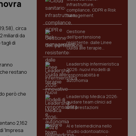
anovra
infrastrutture,
compliance, GDPR e Risk
management
19,58), circa
Gestione
2 miliardi da
dell'Ipertensione
tagli di
resistente: dalle Linee
Guida alle terapie
innovative
Leadership Infermieristica
tranno
2026: nuovi modelli di
" che restano
responsabilità e
autonomia
ando però che
Leadership Medica 2026:
guidare team clinici ad
alte prestazioni
iventano 2,162
AI e telemedicina nello
 di 'Impresa
studio odontoiatrico: