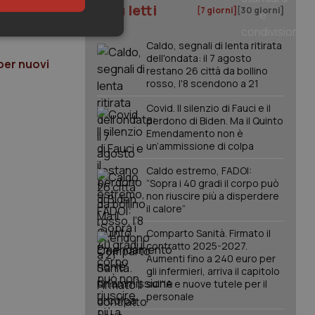
I più letti
[7 giorni]
[30 giorni]
keting
Caldo, segnali di lenta ritirata
dell'ondata: il 7 agosto
per nuovi
restano 26 città da bollino
rosso, l'8 scendono a 21
Covid. Il silenzio di Fauci e il
perdono di Biden. Ma il Quinto
Emendamento non è
un’ammissione di colpa
igazione sulle pagine
Caldo estremo, FADOI:
kie.
“Sopra i 40 gradi il corpo può
non riuscire più a disperdere
il calore”
er memorizzare le
utente per la loro
Comparto Sanità. Firmato il
 dati sul consenso
contratto 2025-2027.
itiche e
tendo che le loro
Aumenti fino a 240 euro per
ssioni future.
gli infermieri, arriva il capitolo
sull'IA e nuove tutele per il
l servizio Cookie-
personale
erenze di consenso
sario che il banner