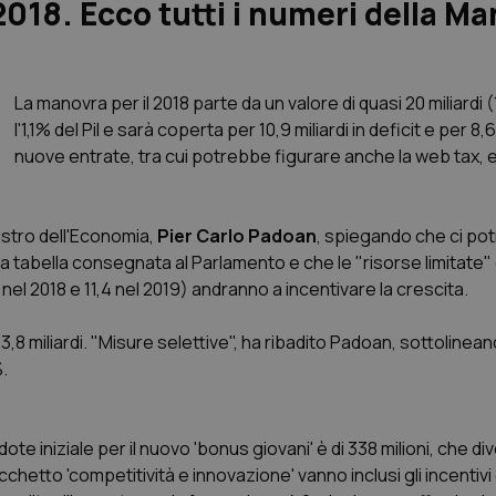
2018. Ecco tutti i numeri della M
La manovra per il 2018 parte da un valore di quasi 20 miliardi (
l'1,1% del Pil e sarà coperta per 10,9 miliardi in deficit e per 8,6
nuove entrate, tra cui potrebbe figurare anche la web tax, e 
nistro dell'Economia,
Pier Carlo Padoan
, spiegando che ci po
lla tabella consegnata al Parlamento e che le "risorse limitate
di nel 2018 e 11,4 nel 2019) andranno a incentivare la crescita.
 3,8 miliardi. "Misure selettive", ha ribadito Padoan, sottoline
%.
 dote iniziale per il nuovo 'bonus giovani' è di 338 milioni, che d
acchetto 'competitività e innovazione' vanno inclusi gli incentivi