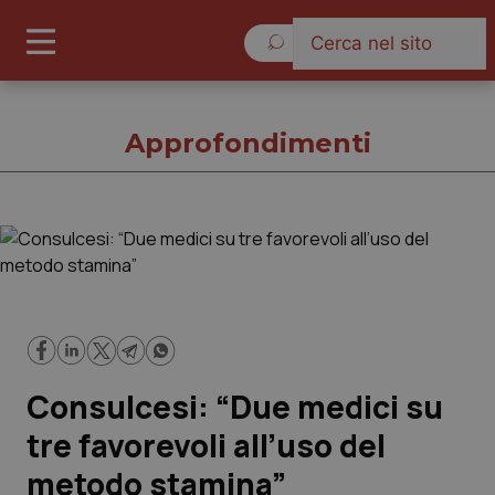
Lunedì 10 Agosto 2026
Approfondimenti
Approfondimenti
Cronache
Governo e Parlamento
Consulcesi: “Due medici su
Regioni e Asl
tre favorevoli all’uso del
metodo stamina”
Lavoro e Professioni