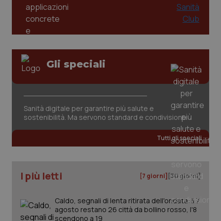
tracking-sites-ironfish-
www.quotidianosanita.it
4
session-id
settim
2 gior
Gli speciali
_ga
1 anno
Google LLC
mes
.quotidianosanita.it
Sanità digitale per garantire più salute e
sostenibilità. Ma servono standard e condivisione
Tutti gli speciali
I più letti
[7 giorni]
[30 giorni]
Caldo, segnali di lenta ritirata dell'ondata: il 7
agosto restano 26 città da bollino rosso, l'8
scendono a 19