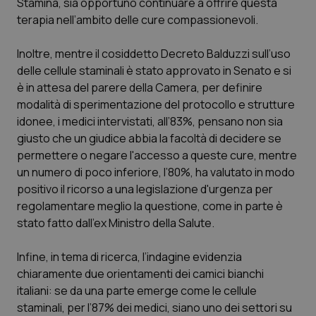
Stamina, sia opportuno continuare a offrire questa
terapia nell’ambito delle cure compassionevoli.
Piemonte
HIV
Inoltre, mentre il cosiddetto Decreto Balduzzi sull’uso
Provincia Autonoma di Bolzano
Infezioni & Febbre
delle cellule staminali è stato approvato in Senato e si
è in attesa del parere della Camera, per definire
Provincia Autonoma di Trento
Ipertensione & Scompenso
modalità di sperimentazione del protocollo e strutture
idonee, i medici intervistati, all’83%, pensano non sia
Puglia
Malattie rare
giusto che un giudice abbia la facoltà di decidere se
permettere o negare l'accesso a queste cure, mentre
Sardegna
Malattia di Crohn & Rettocolite Ulcerosa
un numero di poco inferiore, l’80%, ha valutato in modo
positivo il ricorso a una legislazione d'urgenza per
regolamentare meglio la questione, come in parte è
Sicilia
Neuroscienze & patologie neurodegenerative
stato fatto dall’ex Ministro della Salute.
Toscana
Obesità
Infine, in tema di ricerca, l’indagine evidenzia
chiaramente due orientamenti dei camici bianchi
Umbria
Oftalmologia
italiani: se da una parte emerge come le cellule
staminali, per l’87% dei medici, siano uno dei settori su