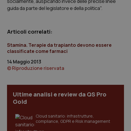
socialmente, auspicando invece delle precise linee
guida da parte del legislatore e della politica".
Articoli correlati:
Necessari
Statistici
Marketing
Stamina. Terapie da trapianto devono essere
I cookie necessari contribuiscono a rendere fruibile il
classificate come farmaci
sito web abilitandone funzionalità di base quali la
navigazione sulle pagine e l'accesso alle aree
14 Maggio 2013
protette del sito. Il sito web non è in grado di
funzionare correttamente senza questi cookie.
© Riproduzione riservata
Nome
Fornitore
/
Dominio
Scaden
VISITOR_PRIVACY_METADATA
5 mesi
YouTube
settim
.youtube.com
Ultime analisi e review da QS Pro
Gold
Cloud sanitario: infrastrutture,
compliance, GDPR e Risk management