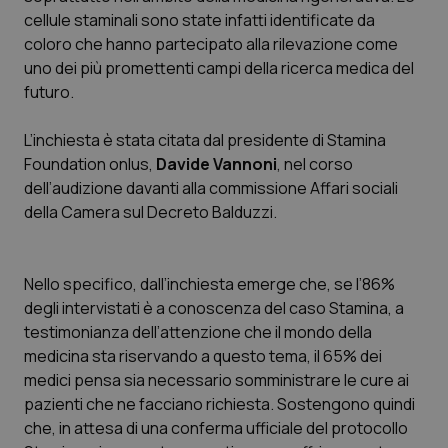
Calabria
Asma & BPCO
cellule staminali sono state infatti identificate da
coloro che hanno partecipato alla rilevazione come
Campania
Car-T
uno dei più promettenti campi della ricerca medica del
futuro.
Emilia-Romagna
Colesterolo & coronaropatie
L’inchiesta è stata citata dal presidente di
Stamina
Foundation onlus
,
Davide Vannoni
, nel corso
Friuli Venezia Giulia
Dermatite Atopica
dell’audizione davanti alla commissione Affari sociali
della Camera sul Decreto Balduzzi.
Lazio
Diabete & glucometri
Liguria
Disturbi dell’umore
Nello specifico, dall’inchiesta emerge che, se l’86%
degli intervistati è a conoscenza del caso Stamina, a
Lombardia
Dolore
testimonianza dell’attenzione che il mondo della
medicina sta riservando a questo tema, il 65% dei
Marche
Donna & Salute
medici pensa sia necessario somministrare le cure ai
pazienti che ne facciano richiesta. Sostengono quindi
che, in attesa di una conferma ufficiale del protocollo
Molise
Epatiti