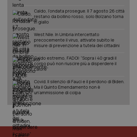
Caldo, l’ondata prosegue. Il 7 agosto 26 città
restano da bollino rosso, solo Bolzano torna
in giallo
West Nile. In Umbria intercettato
precocemente il virus, attivate subito le
misure di prevenzione a tutela dei cittadini
Caldo estremo, FADOI: “Sopra i 40 gradi il
corpo può non riuscire più a disperdere il
calore”
PHPSESSID
Sessio
PHP.net
Covid. Il silenzio di Fauci e il perdono di Biden.
www.quotidianosanita.it
Ma il Quinto Emendamento non è
un’ammissione di colpa