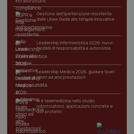
Gestione dell'Ipertensione resistente:
dalle Linee Guida alle terapie innovative
Leadership Infermieristica 2026: nuovi
modelli di responsabilità e autonomia
CookieScriptConsent
5 mesi
CookieScript
settim
www.quotidianosanita.it
Leadership Medica 2026: guidare team
clinici ad alte prestazioni
AI e telemedicina nello studio
odontoiatrico: applicazioni concrete e
uso protetto
tracking-sites-ironfish-
www.quotidianosanita.it
4
tracking-enable
settim
2 gior