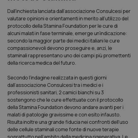
Dall’inchiesta lanciata dall’associazione
Consulcesi
per
Scienza e Farmaci
valutare opinioni e orientamenti in merito all’utilizzo del
protocollo della
Stamina Foundation
per le cure di
Studi e Analisi
alcuni malati in fase terminale, emerge un’indicazione:
secondo la maggior parte dei medici italiani le cure
Lettere al direttore
compassionevoli devono proseguire e, anzi, le
staminali rappresentano uno dei campi più promettenti
Edizioni Regionali
della ricerca medica del futuro.
Secondo l’indagine realizzata in questi giorni
QS Pro
dall’associazione
Consulcesi
tra i medici e i
professionisti sanitari, 2 camici bianchi su 3
Professionisti Sanitari.AI
sostengono che le cure effettuate con il protocollo
della
Stamina Foundation
devono andare avanti per i
Abruzzo
QS Pro Gold
malati di patologie gravissime e con esito infausto.
Risulta inoltre una grande fiducia nei confronti dell’uso
QS Club
Newsletter
Basilicata
Artrite & artrosi
delle cellule staminali come fonte di nuove terapie
soprattutto nell’ambito della medicina rigenerativa. Le