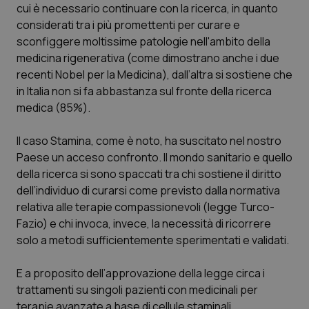
Valle D’Aosta
Oncodermatologia
cui è necessario continuare con la ricerca, in quanto
considerati tra i più promettenti per curare e
Veneto
Oncoematologia
sconfiggere moltissime patologie nell'ambito della
medicina rigenerativa (come dimostrano anche i due
Oncologia & Nutrizione
recenti Nobel per la Medicina), dall’altra si sostiene che
in Italia non si fa abbastanza sul fronte della ricerca
medica (85%).
Psoriasi & pelle
Il caso Stamina, come è noto, ha suscitato nel nostro
Quotidiano Cardiologia
Paese un acceso confronto. Il mondo sanitario e quello
della ricerca si sono spaccati tra chi sostiene il diritto
Quotidiano Chirurgia
dell’individuo di curarsi come previsto dalla normativa
relativa alle terapie compassionevoli (legge Turco-
Quotidiano Oncologia
Fazio) e chi invoca, invece, la necessità di ricorrere
solo a metodi sufficientemente sperimentati e validati.
Quotidiano Pediatria
E a proposito dell’approvazione della legge circa i
Rene & patologie urogenitali
trattamenti su singoli pazienti con medicinali per
terapie avanzate a base di cellule staminali