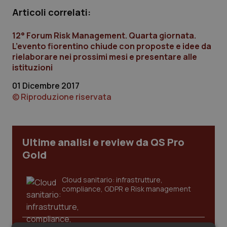
Calabria
Asma & BPCO
Articoli correlati:
Campania
Car-T
12° Forum Risk Management. Quarta giornata.
L’evento fiorentino chiude con proposte e idee da
rielaborare nei prossimi mesi e presentare alle
Emilia-Romagna
Colesterolo & coronaropatie
istituzioni
01 Dicembre 2017
Friuli Venezia Giulia
Dermatite Atopica
© Riproduzione riservata
Lazio
Diabete & glucometri
Liguria
Disturbi dell’umore
Ultime analisi e review da QS Pro
Gold
Lombardia
Dolore
Cloud sanitario: infrastrutture,
compliance, GDPR e Risk management
Marche
Donna & Salute
Molise
Epatiti