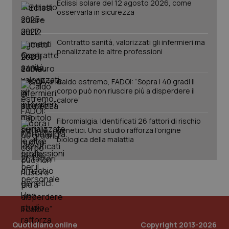
Eclissi solare del 12 agosto 2026, come
Salute orale & impianti
osservarla in sicurezza
Sangue & coagulazione
Contratto sanità, valorizzati gli infermieri ma
penalizzate le altre professioni
Tiroide
CookieScriptConsent
5 mesi
CookieScript
Caldo estremo, FADOI: “Sopra i 40 gradi il
settim
www.quotidianosanita.it
Tumore al seno
corpo può non riuscire più a disperdere il
calore”
Tumore ovarico
Fibromialgia. Identificati 26 fattori di rischio
genetici. Uno studio rafforza l’origine
biologica della malattia
Tumori del Polmone & Testa Collo
Tumori gastrointestinali
Ulcera & Reflusso
tracking-sites-ironfish-
www.quotidianosanita.it
4
tracking-enable
settim
2 gior
Vaccini
Quotidiano online
Copyright 2013-2026