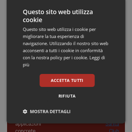
Gestione dell'Ipertensione resistente:
dalle Linee Guida alle terapie innovative
Piemonte
HIV
Questo sito web utilizza
cookie
Provincia Autonoma di Bolzano
Infezioni & Febbre
Questo sito web utilizza i cookie per
Leadership Infermieristica 2026: nuovi
modelli di responsabilità e autonomia
migliorare la tua esperienza di
Provincia Autonoma di Trento
Ipertensione & Scompenso
navigazione. Utilizzando il nostro sito web
acconsenti a tutti i cookie in conformità
Puglia
Malattie rare
con la nostra policy per i cookie.
Leggi di
Leadership Medica 2026: guidare team
clinici ad alte prestazioni
più
Sardegna
Malattia di Crohn & Rettocolite Ulcerosa
ACCETTA TUTTI
Sicilia
Neuroscienze & patologie neurodegenerative
AI e telemedicina nello studio
odontoiatrico: applicazioni concrete e
RIFIUTA
uso protetto
Toscana
Obesità
MOSTRA DETTAGLI
Umbria
Oftalmologia
Necessari
Statistici
Marketing