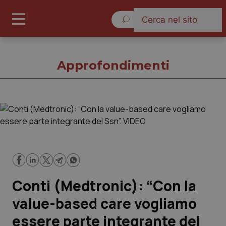
Giovedì 6 Agosto 2026
Approfondimenti
Approfondimenti
Cronache
Governo e Parlamento
Conti (Medtronic): “Con la
Regioni e Asl
value-based care vogliamo
essere parte integrante del
Lavoro e Professioni