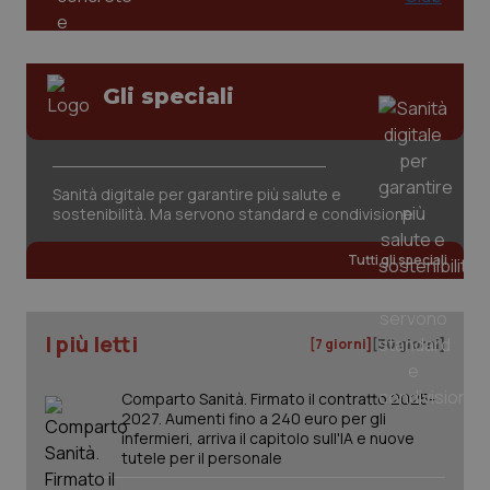
Valle D’Aosta
Oncodermatologia
Veneto
Oncoematologia
Gli speciali
Oncologia & Nutrizione
Necessari
Statistici
Marketing
I cookie necessari contribuiscono a rendere fruibile il
Psoriasi & pelle
sito web abilitandone funzionalità di base quali la
Sanità digitale per garantire più salute e
navigazione sulle pagine e l'accesso alle aree
sostenibilità. Ma servono standard e condivisione
protette del sito. Il sito web non è in grado di
Quotidiano Cardiologia
funzionare correttamente senza questi cookie.
Tutti gli speciali
Nome
Fornitore
/
Dominio
Scaden
Quotidiano Chirurgia
VISITOR_PRIVACY_METADATA
5 mesi
YouTube
settim
.youtube.com
I più letti
Quotidiano Oncologia
[7 giorni]
[30 giorni]
Quotidiano Pediatria
Comparto Sanità. Firmato il contratto 2025-
2027. Aumenti fino a 240 euro per gli
infermieri, arriva il capitolo sull'IA e nuove
Rene & patologie urogenitali
tutele per il personale