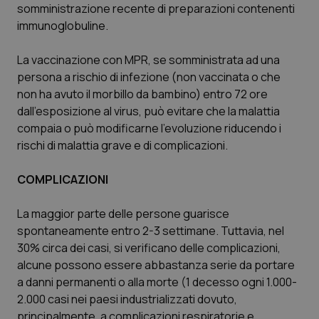
somministrazione recente di preparazioni contenenti
I cookie necessari contribuiscono a rendere fruibile il
immunoglobuline.
sito web abilitandone funzionalità di base quali la
navigazione sulle pagine e l'accesso alle aree
protette del sito. Il sito web non è in grado di
La vaccinazione con MPR, se somministrata ad una
funzionare correttamente senza questi cookie.
persona a rischio di infezione (non vaccinata o che
Nome
Fornitore
/
Dominio
Scaden
non ha avuto il morbillo da bambino) entro 72 ore
VISITOR_PRIVACY_METADATA
5 mesi
YouTube
dall’esposizione al virus, può evitare che la malattia
settim
.youtube.com
compaia o può modificarne l’evoluzione riducendo i
rischi di malattia grave e di complicazioni.
COMPLICAZIONI
La maggior parte delle persone guarisce
spontaneamente entro 2-3 settimane. Tuttavia, nel
30% circa dei casi, si verificano delle complicazioni,
alcune possono essere abbastanza serie da portare
a danni permanenti o alla morte (1 decesso ogni 1.000-
2.000 casi nei paesi industrializzati dovuto,
principalmente, a complicazioni respiratorie e