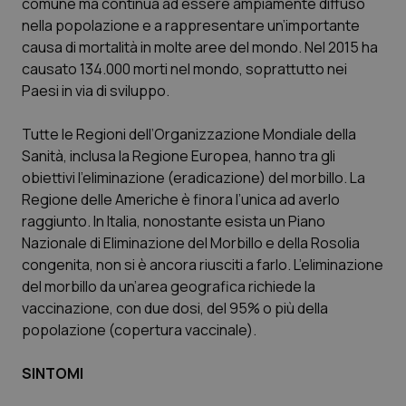
comune ma continua ad essere ampiamente diffuso
nella popolazione e a rappresentare un’importante
Piemonte
HIV
causa di mortalità in molte aree del mondo. Nel 2015 ha
causato 134.000 morti nel mondo, soprattutto nei
Provincia Autonoma di Bolzano
Infezioni & Febbre
Paesi in via di sviluppo.
Provincia Autonoma di Trento
Ipertensione & Scompenso
Tutte le Regioni dell’Organizzazione Mondiale della
Sanità, inclusa la Regione Europea, hanno tra gli
Puglia
Malattie rare
obiettivi l’eliminazione (eradicazione) del morbillo. La
Regione delle Americhe è finora l’unica ad averlo
Sardegna
Malattia di Crohn & Rettocolite Ulcerosa
raggiunto. In Italia, nonostante esista un Piano
Nazionale di Eliminazione del Morbillo e della Rosolia
congenita, non si è ancora riusciti a farlo. L’eliminazione
Sicilia
Neuroscienze & patologie neurodegenerative
del morbillo da un’area geografica richiede la
vaccinazione, con due dosi, del 95% o più della
Toscana
Obesità
popolazione (copertura vaccinale).
Umbria
Oftalmologia
SINTOMI