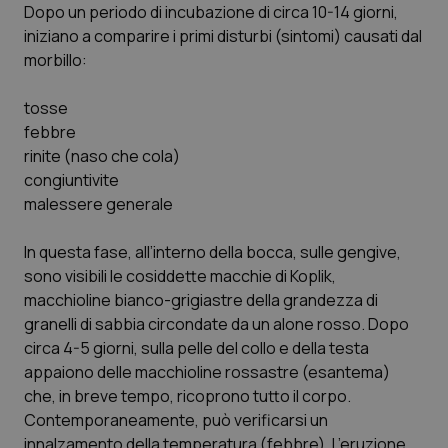
Valle D’Aosta
Oncodermatologia
Dopo un periodo di incubazione di circa 10-14 giorni,
iniziano a comparire i primi disturbi (sintomi) causati dal
Veneto
Oncoematologia
morbillo:
Oncologia & Nutrizione
tosse
febbre
rinite (naso che cola)
Psoriasi & pelle
congiuntivite
malessere generale
Quotidiano Cardiologia
In questa fase, all’interno della bocca, sulle gengive,
Quotidiano Chirurgia
sono visibili le cosiddette macchie di Koplik,
macchioline bianco-grigiastre della grandezza di
Quotidiano Oncologia
granelli di sabbia circondate da un alone rosso. Dopo
circa 4-5 giorni, sulla pelle del collo e della testa
Quotidiano Pediatria
appaiono delle macchioline rossastre (esantema)
che, in breve tempo, ricoprono tutto il corpo.
Rene & patologie urogenitali
Contemporaneamente, può verificarsi un
innalzamento della temperatura (febbre). L’eruzione