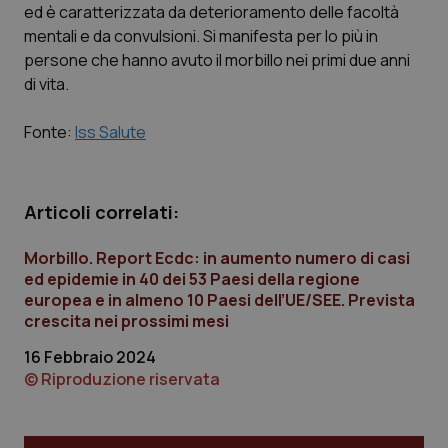
ed è caratterizzata da deterioramento delle facoltà
mentali e da convulsioni. Si manifesta per lo più in
persone che hanno avuto il morbillo nei primi due anni
di vita.
PHPSESSID
Sessio
PHP.net
www.quotidianosanita.it
Fonte:
Iss Salute
Articoli correlati:
Morbillo. Report Ecdc: in aumento numero di casi
ed epidemie in 40 dei 53 Paesi della regione
europea e in almeno 10 Paesi dell’UE/SEE. Prevista
crescita nei prossimi mesi
16 Febbraio 2024
© Riproduzione riservata