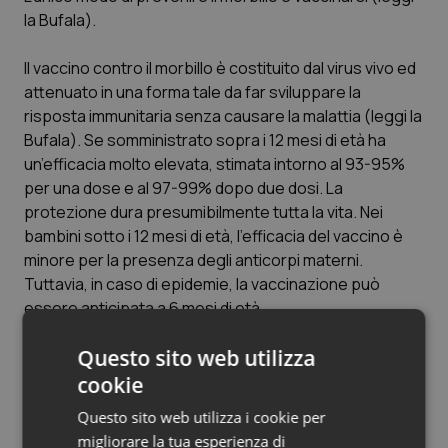
la Bufala).
Il vaccino contro il morbillo è costituito dal virus vivo ed
attenuato in una forma tale da far sviluppare la
risposta immunitaria senza causare la malattia (leggi la
Bufala). Se somministrato sopra i 12 mesi di età ha
un’efficacia molto elevata, stimata intorno al 93-95%
per una dose e al 97-99% dopo due dosi. La
protezione dura presumibilmente tutta la vita. Nei
bambini sotto i 12 mesi di età, l’efficacia del vaccino è
minore per la presenza degli anticorpi materni.
Tuttavia, in caso di epidemie, la vaccinazione può
essere anticipata a 6 mesi di età.
Questo sito web utilizza
Di solito, è utilizzato il vaccino combinato Morbillo-
Parotite-Rosolia (MPR). È raccomandata la
cookie
somministrazione di due dosi di vaccino: la prima a 12
Questo sito web utilizza i cookie per
mesi di età, la seconda a 5-6 anni, prima che i bambini
migliorare la tua esperienza di