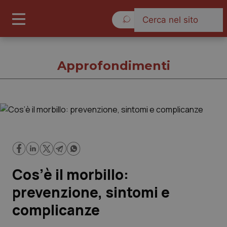
Sabato 8 Agosto 2026
Approfondimenti
Approfondimenti
Cronache
Cos’è il morbillo:
Governo e Parlamento
prevenzione, sintomi e
Regioni e Asl
complicanze
Lavoro e Professioni