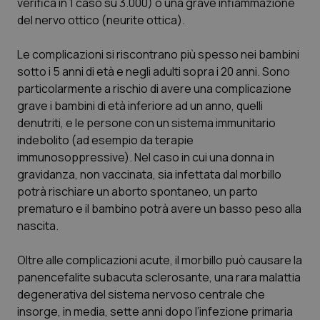
verifica in 1 caso su 3.000) o una grave infiammazione
del nervo ottico (neurite ottica).
_ga
1 anno
Google LLC
mes
.quotidianosanita.it
Le complicazioni si riscontrano più spesso nei bambini
sotto i 5 anni di età e negli adulti sopra i 20 anni. Sono
particolarmente a rischio di avere una complicazione
grave i bambini di età inferiore ad un anno, quelli
denutriti, e le persone con un sistema immunitario
indebolito (ad esempio da terapie
immunosoppressive). Nel caso in cui una donna in
gravidanza, non vaccinata, sia infettata dal morbillo
potrà rischiare un aborto spontaneo, un parto
prematuro e il bambino potrà avere un basso peso alla
nascita.
Oltre alle complicazioni acute, il morbillo può causare la
panencefalite subacuta sclerosante, una rara malattia
degenerativa del sistema nervoso centrale che
insorge, in media, sette anni dopo l’infezione primaria