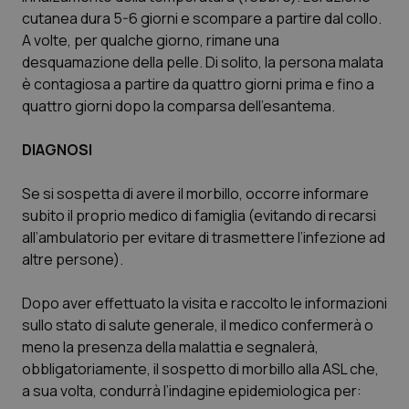
cutanea dura 5-6 giorni e scompare a partire dal collo.
Salute orale & impianti
A volte, per qualche giorno, rimane una
desquamazione della pelle. Di solito, la persona malata
Sangue & coagulazione
è contagiosa a partire da quattro giorni prima e fino a
quattro giorni dopo la comparsa dell’esantema.
Tiroide
DIAGNOSI
Tumore al seno
Se si sospetta di avere il morbillo, occorre informare
Tumore ovarico
subito il proprio medico di famiglia (evitando di recarsi
all’ambulatorio per evitare di trasmettere l’infezione ad
Tumori del Polmone & Testa Collo
altre persone).
Dopo aver effettuato la visita e raccolto le informazioni
Tumori gastrointestinali
sullo stato di salute generale, il medico confermerà o
meno la presenza della malattia e segnalerà,
Ulcera & Reflusso
obbligatoriamente, il sospetto di morbillo alla ASL che,
a sua volta, condurrà l’indagine epidemiologica per:
Vaccini