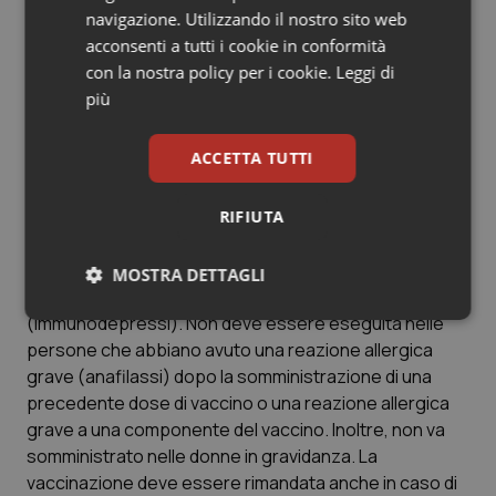
inizino a frequentare la scuola.
navigazione. Utilizzando il nostro sito web
acconsenti a tutti i cookie in conformità
La vaccinazione è consigliata anche ai giovani e agli
con la nostra policy per i cookie.
Leggi di
adulti che non siano stati vaccinati da piccoli e che non
più
abbiano mai avuto la malattia. Le due dosi possono
essere somministrate a distanza di almeno quattro
ACCETTA TUTTI
settimane l’una dall’altra.
La vaccinazione è controindicata in persone con il
RIFIUTA
sistema di difesa dell’organismo (sistema immunitario)
indebolito, in individui sottoposti a trapianto o a terapie
MOSTRA DETTAGLI
che deprimono il sistema immunitario
(immunodepressi). Non deve essere eseguita nelle
Necessari
Statistici
Marketing
persone che abbiano avuto una reazione allergica
grave (anafilassi) dopo la somministrazione di una
precedente dose di vaccino o una reazione allergica
grave a una componente del vaccino. Inoltre, non va
somministrato nelle donne in gravidanza. La
Necessari
Statistici
Marketing
vaccinazione deve essere rimandata anche in caso di