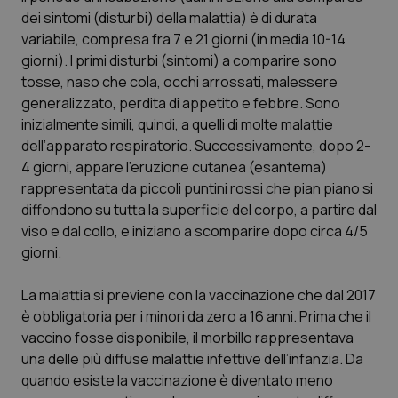
Calabria
Asma & BPCO
dei sintomi (disturbi) della malattia) è di durata
variabile, compresa fra 7 e 21 giorni (in media 10-14
Campania
Car-T
giorni). I primi disturbi (sintomi) a comparire sono
tosse, naso che cola, occhi arrossati, malessere
generalizzato, perdita di appetito e febbre. Sono
Emilia-Romagna
Colesterolo & coronaropatie
inizialmente simili, quindi, a quelli di molte malattie
dell’apparato respiratorio. Successivamente, dopo 2-
Friuli Venezia Giulia
Dermatite Atopica
4 giorni, appare l’eruzione cutanea (esantema)
rappresentata da piccoli puntini rossi che pian piano si
Lazio
Diabete & glucometri
diffondono su tutta la superficie del corpo, a partire dal
viso e dal collo, e iniziano a scomparire dopo circa 4/5
Liguria
Disturbi dell’umore
giorni.
Lombardia
Dolore
La malattia si previene con la vaccinazione che dal 2017
è obbligatoria per i minori da zero a 16 anni. Prima che il
Marche
Donna & Salute
vaccino fosse disponibile, il morbillo rappresentava
una delle più diffuse malattie infettive dell’infanzia. Da
quando esiste la vaccinazione è diventato meno
Molise
Epatiti