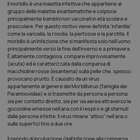
Il morbillo è una malattia infettiva che appartiene al
gruppo delle malattie esantematiche e colpisce
Scienza e Farmaci
principalmente bambini non vaccinati in età scolare e
prescolare. Per questo motivo viene definita “infantile”
Studi e Analisi
come la varicella, la rosolia, la pertosse e la parotite. Il
morbillo è un’infezione che si manifesta solo nell’uomo
Lettere al direttore
principalmente verso la fine dell’inverno e a primavera.
È altamente contagiosa, compare improvvisamente
Edizioni Regionali
(acuta) ed è caratterizzata dalla comparsa di
macchioline rosse (esantema) sulla pelle che, spesso,
provocano prurito. È causato da un virus
QS Pro
appartenente al genere dei Morbillivirus (famiglia dei
Paramixovidae) e si trasmette da persona a persona
Professionisti Sanitari.AI
sia per contatto diretto, sia per via aerea attraverso le
goccioline emesse nell’aria con il respiro e gli starnuti
Abruzzo
QS Pro Gold
dalle persone infette. Il virus rimane “attivo” nell’aria o
sulle superfici fino a due ore.
QS Club
Newsletter
Basilicata
Artrite & artrosi
Il periodo di incubazione (dall’infezione alla comparsa