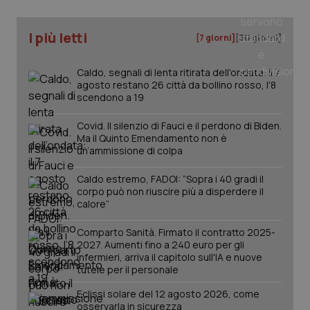
You
ges
del
I più letti
[7 giorni]
[30 giorni]
e d
per
del
ute
Caldo, segnali di lenta ritirata dell'ondata: il 7
agosto restano 26 città da bollino rosso, l'8
tracking-sites-
www.quotidianosanita.it
4
Que
scendono a 19
ironfish-tracking-
settimane
imp
named-enable
2 giorni
dal
per 
Covid. Il silenzio di Fauci e il perdono di Biden.
sis
sol
Ma il Quinto Emendamento non è
ute
un’ammissione di colpa
ide
Wel
Caldo estremo, FADOI: “Sopra i 40 gradi il
corpo può non riuscire più a disperdere il
calore”
Comparto Sanità. Firmato il contratto 2025-
2027. Aumenti fino a 240 euro per gli
infermieri, arriva il capitolo sull'IA e nuove
tutele per il personale
Eclissi solare del 12 agosto 2026, come
osservarla in sicurezza