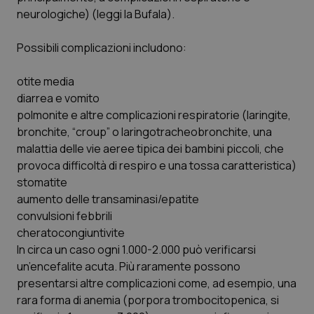
neurologiche) (leggi la Bufala).
CookieScriptConsent
5 mesi
CookieScript
settim
www.quotidianosanita.it
Possibili complicazioni includono:
otite media
diarrea e vomito
polmonite e altre complicazioni respiratorie (laringite,
bronchite, “croup” o laringotracheobronchite, una
malattia delle vie aeree tipica dei bambini piccoli, che
provoca difficoltà di respiro e una tossa caratteristica)
stomatite
tracking-sites-ironfish-
www.quotidianosanita.it
4
aumento delle transaminasi/epatite
tracking-enable
settim
2 gior
convulsioni febbrili
cheratocongiuntivite
In circa un caso ogni 1.000-2.000 può verificarsi
un’encefalite acuta. Più raramente possono
tracking-sites-ironfish-
www.quotidianosanita.it
4
session-id
settim
presentarsi altre complicazioni come, ad esempio, una
2 gior
rara forma di anemia (porpora trombocitopenica, si