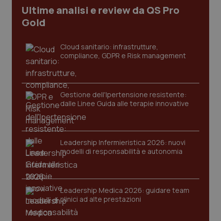
Ultime analisi e review da QS Pro
_ga_KM60CM4NPH
.quotidianosanita.it
1 anno
mes
Gold
Cloud sanitario: infrastrutture,
compliance, GDPR e Risk management
Gestione dell'Ipertensione resistente:
dalle Linee Guida alle terapie innovative
Fornitore
/
Nome
Scadenza
Descrizion
Dominio
Nome
Fornitore
/
Dominio
Scadenza
Des
_ga_0VMQEQKQ1N
.quotidianosanita.it
1 anno 1
Questo
mese
cookie
VISITOR_INFO1_LIVE
5 mesi 4
Que
Google LLC
Leadership Infermieristica 2026: nuovi
viene
settimane
imp
.youtube.com
utilizzato
You
modelli di responsabilità e autonomia
da Google
ten
Analytics
pre
per
del
mantener
vid
lo stato
inco
Leadership Medica 2026: guidare team
della
può
sessione.
clinici ad alte prestazioni
det
vis
web
uti