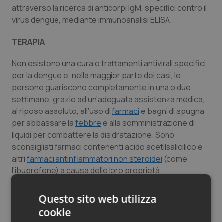
attraverso la ricerca di anticorpi IgM, specifici contro il
virus dengue, mediante immunoanalisi ELISA.
TERAPIA
Non esistono una cura o trattamenti antivirali specifici
per la dengue e, nella maggior parte dei casi, le
persone guariscono completamente in una o due
settimane, grazie ad un’adeguata assistenza medica,
al riposo assoluto, all’uso di
farmaci
e bagni di spugna
per abbassare la
febbre
e alla somministrazione di
liquidi per combattere la disidratazione. Sono
sconsigliati farmaci contenenti acido acetilsalicilico e
altri
farmaci antinfiammatori non steroidei
(come
l’ibuprofene) a causa delle loro proprietà
anticoagulanti. In qualche caso, stanchezza e
depressione possono permanere anche per alcune
Questo sito web utilizza
settimane.
cookie