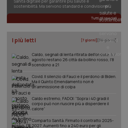
Sanità digitale per garantire più salute e
sostenibilità. Ma servono standard e condivisione
__Secure-
.youtube.com
5 mesi 4
Que
ROLLOUT_TOKEN
settimane
imp
You
Tutti gli speciali
ges
del
e d
per
del
I più letti
[7 giorni]
[30 giorni]
ute
tracking-sites-
www.quotidianosanita.it
4
Que
ironfish-tracking-
settimane
imp
Caldo, segnali di lenta ritirata dell'ondata: il 7
named-enable
2 giorni
dal
agosto restano 26 città da bollino rosso, l'8
per 
scendono a 21
sis
sol
ute
Covid. Il silenzio di Fauci e il perdono di Biden.
ide
Wel
Ma il Quinto Emendamento non è
un’ammissione di colpa
Caldo estremo, FADOI: “Sopra i 40 gradi il
corpo può non riuscire più a disperdere il
calore”
Comparto Sanità. Firmato il contratto 2025-
2027. Aumenti fino a 240 euro per gli