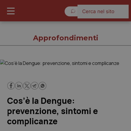
Venerdì 7 Agosto 2026
Approfondimenti
Approfondimenti
Cronache
Cos’è la Dengue:
Governo e Parlamento
prevenzione, sintomi e
Regioni e Asl
complicanze
Lavoro e Professioni