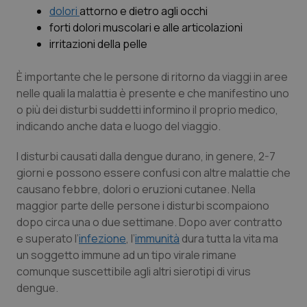
dolori
attorno e dietro agli occhi
Piemonte
HIV
forti dolori muscolari e alle articolazioni
irritazioni della pelle
Provincia Autonoma di Bolzano
Infezioni & Febbre
È importante che le persone di ritorno da viaggi in aree
nelle quali la malattia è presente e che manifestino uno
Provincia Autonoma di Trento
Ipertensione & Scompenso
o più dei disturbi suddetti informino il proprio medico,
indicando anche data e luogo del viaggio.
Puglia
Malattie rare
I disturbi causati dalla dengue durano, in genere, 2-7
Sardegna
Malattia di Crohn & Rettocolite Ulcerosa
giorni e possono essere confusi con altre malattie che
causano febbre, dolori o eruzioni cutanee. Nella
Sicilia
Neuroscienze & patologie neurodegenerative
maggior parte delle persone i disturbi scompaiono
dopo circa una o due settimane. Dopo aver contratto
Toscana
Obesità
e superato l’
infezione
, l’
immunità
dura tutta la vita ma
un soggetto immune ad un tipo virale rimane
comunque suscettibile agli altri sierotipi di virus
Umbria
Oftalmologia
dengue.