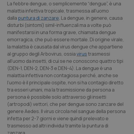
La febbre dengue, o semplicemente “dengue”, è una
malattia infettiva tropicale, trasmessa all’uomo
Scienza e Farmaci
dalla
puntura di zanzare
. La dengue, in genere, causa
disturbi (sintomi) simil-influenzali ma a volte può
Studi e Analisi
manifestarsi in una forma grave, chiamata
dengue
emorragica
, che può essere mortale. Di origine virale,
Lettere al direttore
la malattia è causata dal virus dengue che appartiene
al gruppo degli Arbovirus, ossia
virus
trasmessi
Edizioni Regionali
all’uomo da insetti, di cui se ne conoscono quattro tipi
(DEN-1, DEN-2, DEN-3 e DEN-4). La dengue è una
malattia infettiva non contagiosa perché, anche se
QS Pro
l’uomo è il principale ospite, non si ha contagio diretto
tra esseri umani, ma la trasmissione da persona a
Professionisti Sanitari.AI
persona è possibile solo attraverso gli insetti
(artropodi) vettori, che per dengue sono zanzare del
Abruzzo
QS Pro Gold
genere
Aedes
. Il virus circola nel sangue della persona
infetta per 2-7 giorni e viene quindi prelevato e
QS Club
Newsletter
Basilicata
Artrite & artrosi
trasmesso ad altri individui tramite la puntura di
zanzara.