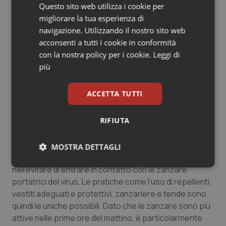
Nel caso di dengue emorragica sono generalmente
Questo sito web utilizza i cookie per
necessarie un’osservazione ravvicinata e un
migliorare la tua esperienza di
monitoraggio costante in un’unità di terapia intensiva.
navigazione. Utilizzando il nostro sito web
acconsenti a tutti i cookie in conformità
Le persone infette, inoltre, dovrebbero evitare
con la nostra policy per i cookie.
Leggi di
punture di zanzara, principalmente nei primi giorni della
più
malattia, per ridurre il rischio di ulteriore trasmissione a
persone sane.
ACCETTA TUTTI
PREVENZIONE
RIFIUTA
Non è disponibile alcuna prevenzione per la dengue.
Per chi vive o per chi prevede di viaggiare in aree in cui
MOSTRA DETTAGLI
la malattia è diffusa, la misura più efficace consiste
Necessari
Statistici
Marketing
nell’evitare di entrare in contatto con le zanzare
portatrici del virus. Le pratiche come l’uso di repellenti,
vestiti adeguati e protettivi, zanzariere e tende sono
quindi le uniche possibili. Dato che le zanzare sono più
attive nelle prime ore del mattino, è particolarmente