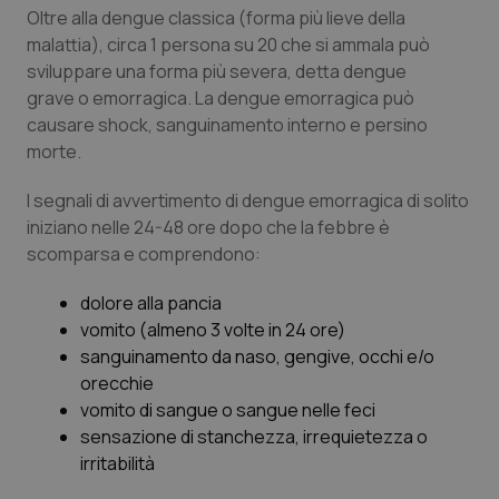
Valle D’Aosta
Oncodermatologia
Oltre alla dengue classica (forma più lieve della
malattia), circa 1 persona su 20 che si ammala può
Veneto
Oncoematologia
sviluppare una forma più severa, detta
dengue
grave
o
emorragica
. La dengue emorragica può
Oncologia & Nutrizione
causare shock, sanguinamento interno e persino
morte.
Psoriasi & pelle
I segnali di avvertimento di dengue emorragica di solito
iniziano nelle 24-48 ore dopo che la febbre è
Quotidiano Cardiologia
scomparsa e comprendono:
Quotidiano Chirurgia
dolore alla pancia
vomito (almeno 3 volte in 24 ore)
Quotidiano Oncologia
sanguinamento da naso, gengive, occhi e/o
orecchie
Quotidiano Pediatria
vomito di sangue o sangue nelle feci
sensazione di stanchezza, irrequietezza o
irritabilità
Rene & patologie urogenitali