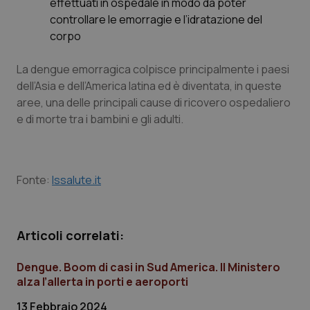
effettuati in ospedale in modo da poter
controllare le emorragie e l’idratazione del
corpo
La dengue emorragica colpisce principalmente i paesi
dell’Asia e dell’America latina ed è diventata, in queste
aree, una delle principali cause di ricovero ospedaliero
PHPSESSID
Sessio
PHP.net
www.quotidianosanita.it
e di morte tra i bambini e gli adulti.
Fonte:
Issalute.it
Articoli correlati:
Dengue. Boom di casi in Sud America. Il Ministero
alza l’allerta in porti e aeroporti
13 Febbraio 2024