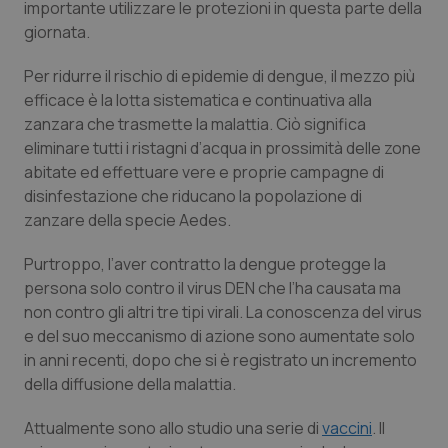
importante utilizzare le protezioni in questa parte della
Necessari
Statistici
Marketing
giornata.
I cookie necessari contribuiscono a rendere fruibile il
Per ridurre il rischio di epidemie di dengue, il mezzo più
sito web abilitandone funzionalità di base quali la
navigazione sulle pagine e l'accesso alle aree
efficace è la lotta sistematica e continuativa alla
protette del sito. Il sito web non è in grado di
zanzara che trasmette la malattia. Ciò significa
funzionare correttamente senza questi cookie.
eliminare tutti i ristagni d’acqua in prossimità delle zone
Nome
Fornitore
/
Dominio
Scaden
abitate ed effettuare vere e proprie campagne di
VISITOR_PRIVACY_METADATA
5 mesi
YouTube
disinfestazione che riducano la popolazione di
settim
.youtube.com
zanzare della specie
Aedes
.
Purtroppo, l’aver contratto la dengue protegge la
persona solo contro il virus DEN che l’ha causata ma
non contro gli altri tre tipi virali. La conoscenza del virus
e del suo meccanismo di azione sono aumentate solo
in anni recenti, dopo che si è registrato un incremento
della diffusione della malattia.
Attualmente sono allo studio una serie di
vaccini
. Il