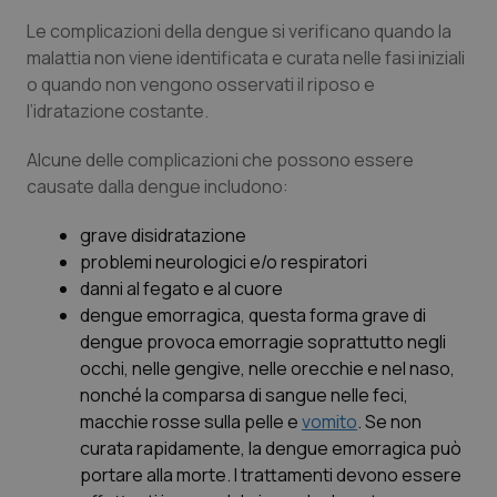
2 gior
Le complicazioni della dengue si verificano quando la
malattia non viene identificata e curata nelle fasi iniziali
o quando non vengono osservati il riposo e
_ga
1 anno
Google LLC
l’idratazione costante.
mes
.quotidianosanita.it
Alcune delle complicazioni che possono essere
causate dalla dengue includono:
grave disidratazione
problemi neurologici e/o respiratori
danni al fegato e al cuore
dengue emorragica
, questa forma grave di
dengue provoca emorragie soprattutto negli
occhi, nelle gengive, nelle orecchie e nel naso,
nonché la comparsa di sangue nelle feci,
macchie rosse sulla pelle e
vomito
. Se non
curata rapidamente, la dengue emorragica può
portare alla morte. I trattamenti devono essere