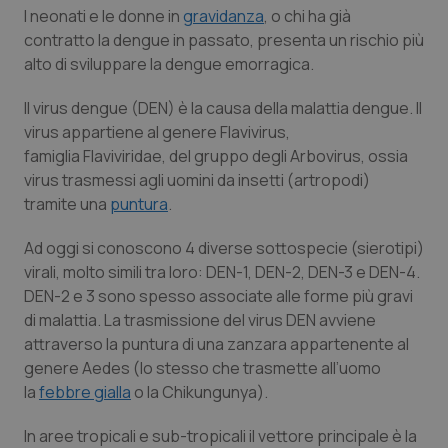
I neonati e le donne in
gravidanza
, o chi ha già
Salute orale & impianti
contratto la dengue in passato, presenta un rischio più
alto di sviluppare la dengue emorragica.
Sangue & coagulazione
Il virus dengue (DEN) è la causa della malattia dengue. Il
Tiroide
virus appartiene al genere
Flavivirus
,
famiglia
Flaviviridae
, del gruppo degli Arbovirus, ossia
Tumore al seno
virus trasmessi agli uomini da insetti (artropodi)
tramite una
puntura
.
Tumore ovarico
Ad oggi si conoscono 4 diverse sottospecie (sierotipi)
virali, molto simili tra loro: DEN-1, DEN-2, DEN-3 e DEN-4.
Tumori del Polmone & Testa Collo
DEN-2 e 3 sono spesso associate alle forme più gravi
di malattia. La trasmissione del virus DEN avviene
Tumori gastrointestinali
attraverso la puntura di una zanzara appartenente al
genere
Aedes
(lo stesso che trasmette all’uomo
Ulcera & Reflusso
la
febbre gialla
o la Chikungunya).
In aree tropicali e sub-tropicali il vettore principale è la
Vaccini