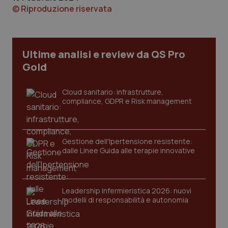
© Riproduzione riservata
_ga_KM60CM4NPH
.quotidianosanita.it
1 anno
mes
Ultime analisi e review da QS Pro
Gold
Cloud sanitario: infrastrutture,
compliance, GDPR e Risk management
Fornitore
/
Nome
Scadenza
Descrizion
Dominio
Gestione dell'Ipertensione resistente:
Nome
Fornitore
/
Dominio
Scadenza
Des
dalle Linee Guida alle terapie innovative
_ga_0VMQEQKQ1N
.quotidianosanita.it
1 anno 1
Questo
mese
cookie
VISITOR_INFO1_LIVE
5 mesi 4
Que
Google LLC
viene
settimane
imp
.youtube.com
utilizzato
You
da Google
ten
Leadership Infermieristica 2026: nuovi
Analytics
pre
per
del
modelli di responsabilità e autonomia
mantener
vid
lo stato
inco
della
può
sessione.
det