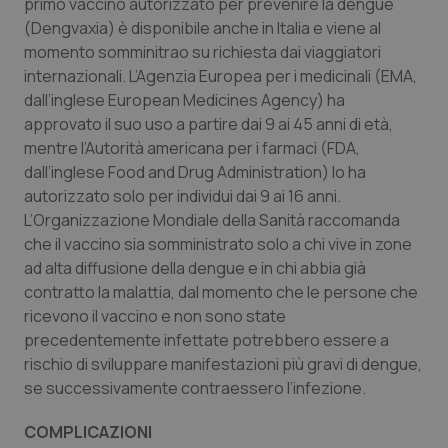
primo vaccino autorizzato per prevenire la dengue
(Dengvaxia) è disponibile anche in Italia e viene al
momento somminitrao su richiesta dai viaggiatori
CookieScriptConsent
5 mesi
CookieScript
internazionali. L’Agenzia Europea per i medicinali (EMA,
settim
www.quotidianosanita.it
dall’inglese European Medicines Agency) ha
approvato il suo uso a partire dai 9 ai 45 anni di età,
mentre l’Autorità americana per i farmaci (FDA,
dall’inglese Food and Drug Administration) lo ha
autorizzato solo per individui dai 9 ai 16 anni.
L’Organizzazione Mondiale della Sanità raccomanda
che il vaccino sia somministrato solo a chi vive in zone
ad alta diffusione della dengue e in chi abbia già
contratto la malattia, dal momento che le persone che
ricevono il vaccino e non sono state
tracking-sites-ironfish-
www.quotidianosanita.it
4
tracking-enable
settim
precedentemente infettate potrebbero essere a
2 gior
rischio di sviluppare manifestazioni più gravi di dengue,
se successivamente contraessero l’infezione.
tracking-sites-ironfish-
www.quotidianosanita.it
4
COMPLICAZIONI
session-id
settim