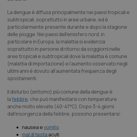
Calabria
Asma & BPCO
La dengue è diffusa principalmente nei paesi tropicali e
subtropicali, soprattutto in aree urbane, ed è
Campania
Car-T
particolarmente presente durante e dopo la stagione
delle piogge. Nei paesi dell’emisfero nord, in
Emilia-Romagna
Colesterolo & coronaropatie
particolare in Europa, la malattia si evidenzia
soprattutto in persone di ritorno da soggiorni nelle
Friuli Venezia Giulia
Dermatite Atopica
aree tropicali e subtropicali dove la malattia è comune
(malattia di importazione) e l’aumento osservato negli
Lazio
Diabete & glucometri
ultimi anni è dovuto all’aumentata frequenza degli
spostamenti.
Liguria
Disturbi dell’umore
Il disturbo (sintomo) più comune della dengue è
la
febbre
, che può manifestarsi con temperature
Lombardia
Dolore
anche molto elevate (40-41°C). Dopo 3-4 giorni
dall’insorgenza della febbre, possono presentarsi:
Marche
Donna & Salute
nausea e
vomito
Molise
Epatiti
mal di testa
acuti