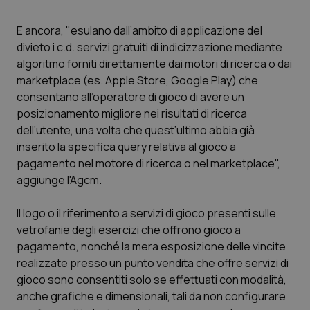
Salute orale & impianti
E ancora, "esulano dall’ambito di applicazione del
divieto i c.d. servizi gratuiti di indicizzazione mediante
Sangue & coagulazione
algoritmo forniti direttamente dai motori di ricerca o dai
marketplace (es. Apple Store, Google Play) che
Tiroide
consentano all’operatore di gioco di avere un
posizionamento migliore nei risultati di ricerca
Tumore al seno
dell’utente, una volta che quest’ultimo abbia già
inserito la specifica query relativa al gioco a
Tumore ovarico
pagamento nel motore di ricerca o nel marketplace",
aggiunge l'Agcm.
Tumori del Polmone & Testa Collo
Il logo o il riferimento a servizi di gioco presenti sulle
vetrofanie degli esercizi che offrono gioco a
Tumori gastrointestinali
pagamento, nonché la mera esposizione delle vincite
realizzate presso un punto vendita che offre servizi di
Ulcera & Reflusso
gioco sono consentiti solo se effettuati con modalità,
anche grafiche e dimensionali, tali da non configurare
Vaccini