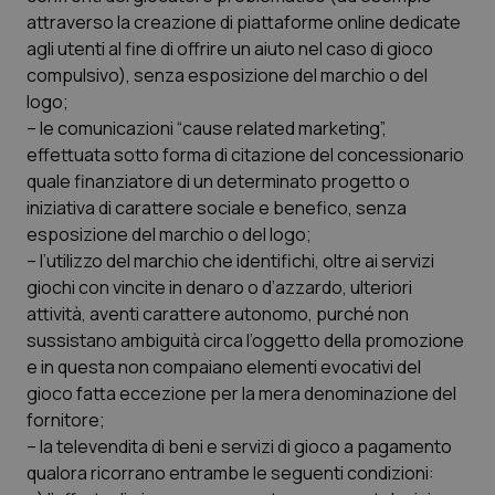
attraverso la creazione di piattaforme online dedicate
Necessari
Statistici
Marketing
agli utenti al fine di offrire un aiuto nel caso di gioco
compulsivo), senza esposizione del marchio o del
I cookie necessari contribuiscono a rendere fruibile il
sito web abilitandone funzionalità di base quali la
logo;
navigazione sulle pagine e l'accesso alle aree
– le comunicazioni “cause related marketing”,
protette del sito. Il sito web non è in grado di
funzionare correttamente senza questi cookie.
effettuata sotto forma di citazione del concessionario
Nome
Fornitore
/
Dominio
Scaden
quale finanziatore di un determinato progetto o
iniziativa di carattere sociale e benefico, senza
VISITOR_PRIVACY_METADATA
5 mesi
YouTube
settim
.youtube.com
esposizione del marchio o del logo;
– l’utilizzo del marchio che identifichi, oltre ai servizi
giochi con vincite in denaro o d’azzardo, ulteriori
attività, aventi carattere autonomo, purché non
sussistano ambiguità circa l’oggetto della promozione
e in questa non compaiano elementi evocativi del
gioco fatta eccezione per la mera denominazione del
fornitore;
– la televendita di beni e servizi di gioco a pagamento
qualora ricorrano entrambe le seguenti condizioni: