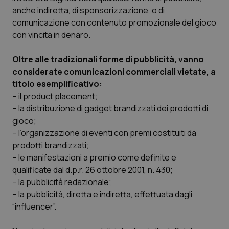
Calabria
Asma & BPCO
anche indiretta, di sponsorizzazione, o di
comunicazione con contenuto promozionale del gioco
Campania
Car-T
con vincita in denaro.
Oltre alle tradizionali forme di pubblicità, vanno
Emilia-Romagna
Colesterolo & coronaropatie
considerate comunicazioni commerciali vietate, a
titolo esemplificativo:
Friuli Venezia Giulia
Dermatite Atopica
– il product placement;
– la distribuzione di gadget brandizzati dei prodotti di
Lazio
Diabete & glucometri
gioco;
– l’organizzazione di eventi con premi costituiti da
Liguria
Disturbi dell’umore
prodotti brandizzati;
– le manifestazioni a premio come definite e
Lombardia
Dolore
qualificate dal d.p.r. 26 ottobre 2001, n. 430;
– la pubblicità redazionale;
Marche
Donna & Salute
– la pubblicità, diretta e indiretta, effettuata dagli
“influencer”.
Molise
Epatiti