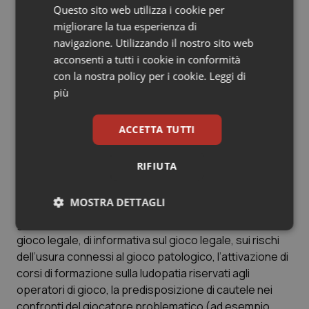
analogamente a quanto è previsto per i contratti di
Questo sito web utilizza i cookie per
pubblicità dal comma 5 dell’art. 9.
migliorare la tua esperienza di
navigazione. Utilizzando il nostro sito web
Esclusioni
acconsenti a tutti i cookie in conformità
Esulano dal divieto di pubblicità:
con la nostra policy per i cookie.
Leggi di
– le comunicazioni commerciali business to business,
più
ivi incluse quelle diffuse sulla stampa specializzata;
– l’organizzazione di fiere sul gioco a pagamento
ACCETTA TUTTI
destinate ai soli operatori di settore;
– le comunicazioni di responsabilità sociale di impresa,
RIFIUTA
quali per esempio le campagne informative sui giochi
vietati in senso assoluto e su quelli ammessi ma proibiti
MOSTRA DETTAGLI
per i minori, sui fattori di rischio a cui sono esposti i
giocatori denominati “problematici”, sui valori legati al
Necessari
Statistici
Marketing
gioco legale, di informativa sul gioco legale, sui rischi
dell’usura connessi al gioco patologico, l’attivazione di
corsi di formazione sulla ludopatia riservati agli
operatori di gioco, la predisposizione di cautele nei
confronti del giocatore problematico (ad esempio