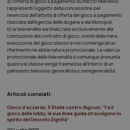
a) l’offerta di gioco a pagamento su mezzo televisivo
rappresenti l’oggetto della concessione per
l’esercizio dell’attività di offerta del gioco a pagamento
CookieScriptConsent
5 mesi
CookieScript
rilasciata dall’Agenzia delle dogane e dei Monopoli;
settim
www.quotidianosanita.it
b) la televendita sia finalizzata esclusivamente alla
conclusione del contratto di gioco, consti della mera
esecuzione del gioco stesso e non contenga alcun
riferimento né abbia natura promozionale. La valenza
promozionale della televendita è comunque presunta
qualora la stessa venga trasmessa all’interno di un
palinsesto televisivo generalista o semigeneralista.
tracking-sites-ironfish-
www.quotidianosanita.it
4
Articoli correlati:
tracking-enable
settim
2 gior
Gioco d’azzardo. 5 Stelle contro l’Agcom: “Fa il
gioco delle lobby, le sue linee guida stravolgono lo
spirito del Decreto Dignità”
tracking-sites-ironfish-
www.quotidianosanita.it
4
session-id
settim