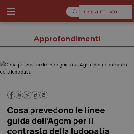
Domenica 9 Agosto 2026
Approfondimenti
Approfondimenti
Cronache
Governo e Parlamento
Cosa prevedono le linee
Regioni e Asl
guida dell’Agcm per il
contrasto della ludopatia
Lavoro e Professioni