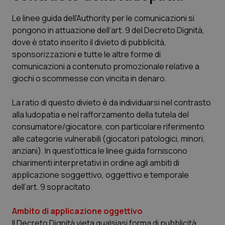
Le linee guida dell'Authority per le comunicazioni si
Scienza e Farmaci
pongono in attuazione dell’art. 9 del Decreto Dignità,
dove è stato inserito il divieto di pubblicità,
Studi e Analisi
sponsorizzazioni e tutte le altre forme di
comunicazioni a contenuto promozionale relative a
Lettere al direttore
giochi o scommesse con vincita in denaro.
Edizioni Regionali
La ratio di questo divieto è da individuarsi nel contrasto
alla ludopatia e nel rafforzamento della tutela del
consumatore/giocatore, con particolare riferimento
QS Pro
alle categorie vulnerabili (giocatori patologici, minori,
anziani). In quest’ottica le linee guida forniscono
Professionisti Sanitari.AI
chiarimenti interpretativi in ordine agli ambiti di
applicazione soggettivo, oggettivo e temporale
Abruzzo
QS Pro Gold
dell’art. 9 sopracitato.
QS Club
Newsletter
Basilicata
Artrite & artrosi
Ambito di applicazione oggettivo
Il Decreto Dignità vieta qualsiasi forma di pubblicità,