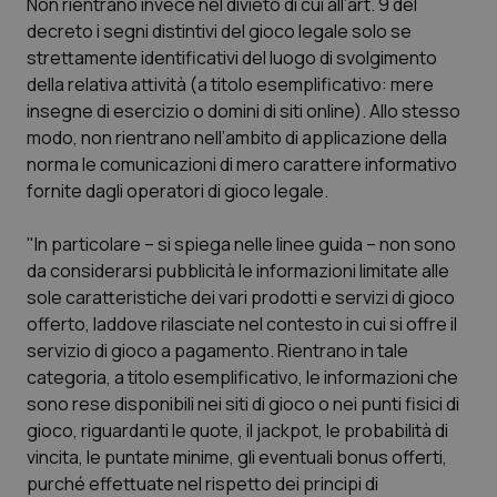
Non rientrano invece nel divieto di cui all’art. 9 del
decreto i segni distintivi del gioco legale solo se
Piemonte
HIV
strettamente identificativi del luogo di svolgimento
della relativa attività (a titolo esemplificativo: mere
Provincia Autonoma di Bolzano
Infezioni & Febbre
insegne di esercizio o domini di siti online). Allo stesso
modo, non rientrano nell’ambito di applicazione della
Provincia Autonoma di Trento
Ipertensione & Scompenso
norma le comunicazioni di mero carattere informativo
fornite dagli operatori di gioco legale.
Puglia
Malattie rare
"In particolare – si spiega nelle linee guida – non sono
Sardegna
Malattia di Crohn & Rettocolite Ulcerosa
da considerarsi pubblicità le informazioni limitate alle
sole caratteristiche dei vari prodotti e servizi di gioco
offerto, laddove rilasciate nel contesto in cui si offre il
Sicilia
Neuroscienze & patologie neurodegenerative
servizio di gioco a pagamento. Rientrano in tale
categoria, a titolo esemplificativo, le informazioni che
Toscana
Obesità
sono rese disponibili nei siti di gioco o nei punti fisici di
gioco, riguardanti le quote, il jackpot, le probabilità di
Umbria
Oftalmologia
vincita, le puntate minime, gli eventuali bonus offerti,
purché effettuate nel rispetto dei principi di