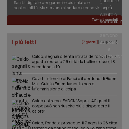
Sanità digitale per garantire più salute e
sostenibilità. Ma servono standard e condivisione
Tutti gli speciali
_ga_KM60CM4NPH
.quotidianosanita.it
1 anno
mes
I più letti
[7 giorni]
[30 giorni]
Caldo, segnali di lenta ritirata dell'ondata: il 7
agosto restano 26 città da bollino rosso, l'8
scendono a 19
Fornitore
/
Nome
Scadenza
Descrizion
Covid. Il silenzio di Fauci e il perdono di Biden.
Dominio
Ma il Quinto Emendamento non è
Nome
Fornitore
/
Dominio
Scadenza
Des
_ga_0VMQEQKQ1N
.quotidianosanita.it
1 anno 1
Questo
un’ammissione di colpa
mese
cookie
VISITOR_INFO1_LIVE
5 mesi 4
Que
Google LLC
viene
settimane
imp
.youtube.com
Caldo estremo, FADOI: “Sopra i 40 gradi il
utilizzato
You
da Google
ten
corpo può non riuscire più a disperdere il
Analytics
pre
calore”
per
del
mantener
vid
lo stato
inco
Caldo, l’ondata prosegue. Il 7 agosto 26 città
della
può
restano da bollino rosso, solo Bolzano torna
sessione.
det