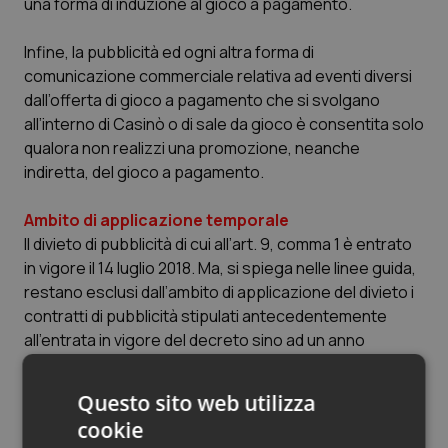
una forma di induzione al gioco a pagamento.
Infine, la pubblicità ed ogni altra forma di
comunicazione commerciale relativa ad eventi diversi
dall’offerta di gioco a pagamento che si svolgano
all’interno di Casinò o di sale da gioco è consentita solo
qualora non realizzi una promozione, neanche
indiretta, del gioco a pagamento.
Ambito di applicazione temporale
Il divieto di pubblicità di cui all’art. 9, comma 1 è entrato
in vigore il 14 luglio 2018. Ma, si spiega nelle linee guida,
restano esclusi dall’ambito di applicazione del divieto i
contratti di pubblicità stipulati antecedentemente
all’entrata in vigore del decreto sino ad un anno
dall’entrata in vigore dello stesso. Dal 1° gennaio 2019, il
divieto di cui all’art. 9 si applica anche alle
Questo sito web utilizza
sponsorizzazioni, ferma restando la salvezza dei
cookie
contratti in corso di esecuzione al 14 luglio 2019,