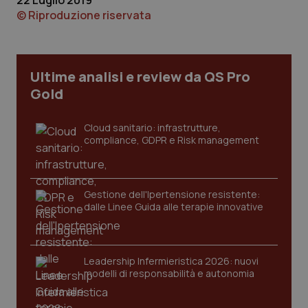
22 Luglio 2019
2 gior
© Riproduzione riservata
_ga
1 anno
Google LLC
Ultime analisi e review da QS Pro
mes
.quotidianosanita.it
Gold
Cloud sanitario: infrastrutture,
compliance, GDPR e Risk management
Gestione dell'Ipertensione resistente:
dalle Linee Guida alle terapie innovative
Leadership Infermieristica 2026: nuovi
modelli di responsabilità e autonomia