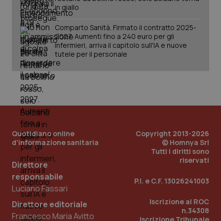
in giallo
vis
web
uti
Comparto Sanità. Firmato il contratto 2025-
nuo
ver
2027. Aumenti fino a 240 euro per gli
dell
infermieri, arriva il capitolo sull'IA e nuove
You
tutele per il personale
__Secure-YNID
.youtube.com
5 mesi 4
Que
settimane
imp
You
ten
pre
del
vid
inco
può
det
vis
Quotidiano online
Copyright 2013-2026
web
d'informazione sanitaria
© Homnya Srl
uti
Tutti i diritti sono
nuo
riservati
ver
Direttore
dell
You
responsabile
P.I. e C.F. 13026241003
Luciano Fassari
YSC
Sessione
Que
Google LLC
imp
.youtube.com
Iscrizione al ROC
You
Direttore editoriale
ten
n.34308
Francesco Maria Avitto
vis
Iscrizione Tribunale