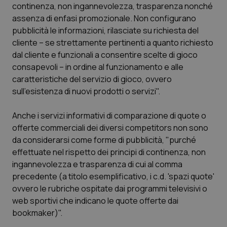
Valle D’Aosta
Oncodermatologia
continenza, non ingannevolezza, trasparenza nonché
assenza di enfasi promozionale. Non configurano
Veneto
Oncoematologia
pubblicità le informazioni, rilasciate su richiesta del
cliente – se strettamente pertinenti a quanto richiesto
Oncologia & Nutrizione
dal cliente e funzionali a consentire scelte di gioco
consapevoli – in ordine al funzionamento e alle
caratteristiche del servizio di gioco, ovvero
Psoriasi & pelle
sull’esistenza di nuovi prodotti o servizi".
Quotidiano Cardiologia
Anche i servizi informativi di comparazione di quote o
offerte commerciali dei diversi competitors non sono
Quotidiano Chirurgia
da considerarsi come forme di pubblicità, "purché
effettuate nel rispetto dei principi di continenza, non
Quotidiano Oncologia
ingannevolezza e trasparenza di cui al comma
precedente (a titolo esemplificativo, i c.d. 'spazi quote'
Quotidiano Pediatria
ovvero le rubriche ospitate dai programmi televisivi o
web sportivi che indicano le quote offerte dai
Rene & patologie urogenitali
bookmaker)".