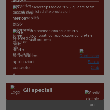
Leadership Medica 2026: guidare team
clinici ad alte prestazioni
AI e telemedicina nello studio
odontoiatrico: applicazioni concrete e
PHPSESSID
Sessio
PHP.net
uso protetto
www.quotidianosanita.it
Gli speciali