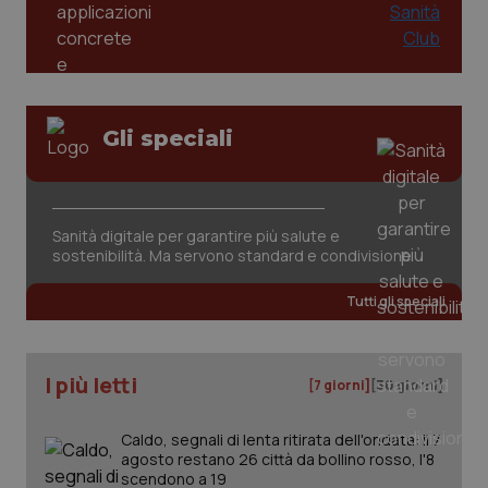
Gli speciali
CookieScriptConsent
5 mesi
CookieScript
settim
www.quotidianosanita.it
Sanità digitale per garantire più salute e
sostenibilità. Ma servono standard e condivisione
Tutti gli speciali
I più letti
[7 giorni]
[30 giorni]
Caldo, segnali di lenta ritirata dell'ondata: il 7
agosto restano 26 città da bollino rosso, l'8
tracking-sites-ironfish-
www.quotidianosanita.it
4
tracking-enable
settim
scendono a 19