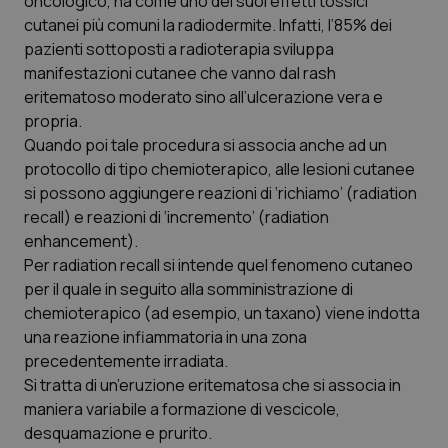
oncologico, ha come uno dei suoi effetti tossici
cutanei più comuni la radiodermite. Infatti, l’85% dei
Scienza e Farmaci
pazienti sottoposti a radioterapia sviluppa
manifestazioni cutanee che vanno dal rash
eritematoso moderato sino all’ulcerazione vera e
Studi e Analisi
propria.
Quando poi tale procedura si associa anche ad un
Lettere al direttore
protocollo di tipo chemioterapico, alle lesioni cutanee
si possono aggiungere reazioni di ‘richiamo’ (radiation
Edizioni Regionali
recall) e reazioni di ‘incremento’ (radiation
enhancement).
QS Pro
Per radiation recall si intende quel fenomeno cutaneo
per il quale in seguito alla somministrazione di
Professionisti Sanitari.AI
chemioterapico (ad esempio, un taxano) viene indotta
una reazione infiammatoria in una zona
Abruzzo
QS Pro Gold
precedentemente irradiata.
Si tratta di un’eruzione eritematosa che si associa in
QS Club
Newsletter
maniera variabile a formazione di vescicole,
Basilicata
Artrite & artrosi
desquamazione e prurito.