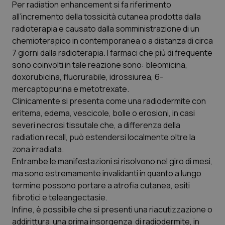
Per radiation enhancement si fa riferimento
Calabria
Asma & BPCO
all’incremento della tossicità cutanea prodotta dalla
radioterapia e causato dalla somministrazione di un
Campania
Car-T
chemioterapico in contemporanea o a distanza di circa
7 giorni dalla radioterapia. I farmaci che più di frequente
Emilia-Romagna
Colesterolo & coronaropatie
sono coinvolti in tale reazione sono: bleomicina,
doxorubicina, fluorurabile, idrossiurea, 6-
Friuli Venezia Giulia
Dermatite Atopica
mercaptopurina e metotrexate.
Clinicamente si presenta come una radiodermite con
Lazio
Diabete & glucometri
eritema, edema, vescicole, bolle o erosioni, in casi
severi necrosi tissutale che, a differenza della
radiation recall, può estendersi localmente oltre la
Liguria
Disturbi dell’umore
zona irradiata.
Entrambe le manifestazioni si risolvono nel giro di mesi,
Lombardia
Dolore
ma sono estremamente invalidanti in quanto a lungo
termine possono portare a atrofia cutanea, esiti
Marche
Donna & Salute
fibrotici e teleangectasie.
Infine, è possibile che si presenti una riacutizzazione o
Molise
Epatiti
addirittura una prima insorgenza di radiodermite, in