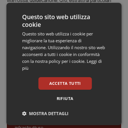
vite rossa, ubidecanone, Q10, estratti di particolari
Valle D’Aosta
Oncodermatologia
alghe marine.
Veneto
Oncoematologia
Questo sito web utilizza
cookie
Articoli correlati:
Oncologia & Nutrizione
Questo sito web utilizza i cookie per
migliorare la tua esperienza di
Oncologia. Il 75% dei pazienti accusa disturbi
Psoriasi & pelle
navigazione. Utilizzando il nostro sito web
dermatologici. La nuova sfida per i medici
acconsenti a tutti i cookie in conformità
17 Giugno 2013
Quotidiano Cardiologia
con la nostra policy per i cookie.
Leggi di
© Riproduzione riservata
più
Quotidiano Chirurgia
ACCETTA TUTTI
Quotidiano Oncologia
Ultime analisi e review da QS Pro
Gold
RIFIUTA
Quotidiano Pediatria
Cloud sanitario: infrastrutture,
MOSTRA DETTAGLI
compliance, GDPR e Risk management
Rene & patologie urogenitali
Necessari
Statistici
Marketing