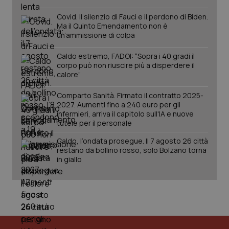
2 gior
Covid. Il silenzio di Fauci e il perdono di Biden.
Ma il Quinto Emendamento non è
un’ammissione di colpa
tracking-sites-ironfish-
www.quotidianosanita.it
4
session-id
settim
Caldo estremo, FADOI: “Sopra i 40 gradi il
2 gior
corpo può non riuscire più a disperdere il
calore”
Comparto Sanità. Firmato il contratto 2025-
_ga
1 anno
Google LLC
2027. Aumenti fino a 240 euro per gli
mes
.quotidianosanita.it
infermieri, arriva il capitolo sull'IA e nuove
tutele per il personale
Caldo, l’ondata prosegue. Il 7 agosto 26 città
restano da bollino rosso, solo Bolzano torna
in giallo