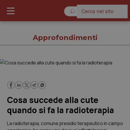
Sabato 8 Agosto 2026
Approfondimenti
Approfondimenti
Cronache
Cosa succede alla cute
Governo e Parlamento
quando si fa la radioterapia
Regioni e Asl
La radioterapia, comune presidio terapeutico in campo
Lavoro e Professioni