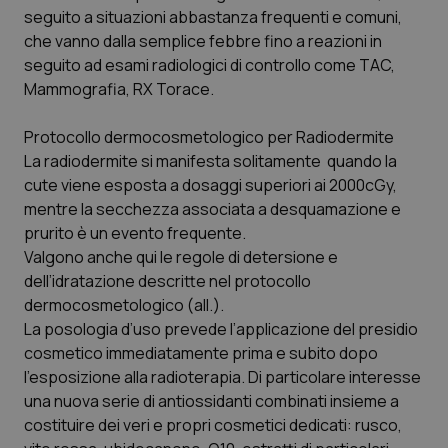
seguito a situazioni abbastanza frequenti e comuni,
Piemonte
HIV
che vanno dalla semplice febbre fino a reazioni in
seguito ad esami radiologici di controllo come TAC,
Provincia Autonoma di Bolzano
Infezioni & Febbre
Mammografia, RX Torace.
Protocollo dermocosmetologico per Radiodermite
Provincia Autonoma di Trento
Ipertensione & Scompenso
La radiodermite si manifesta solitamente quando la
cute viene esposta a dosaggi superiori ai 2000cGy,
Puglia
Malattie rare
mentre la secchezza associata a desquamazione e
prurito è un evento frequente.
Sardegna
Malattia di Crohn & Rettocolite Ulcerosa
Valgono anche qui le regole di detersione e
dell’idratazione descritte nel protocollo
Sicilia
Neuroscienze & patologie neurodegenerative
dermocosmetologico (all.).
La posologia d’uso prevede l’applicazione del presidio
Toscana
Obesità
cosmetico immediatamente prima e subito dopo
l’esposizione alla radioterapia. Di particolare interesse
Umbria
Oftalmologia
una nuova serie di antiossidanti combinati insieme a
costituire dei veri e propri cosmetici dedicati: rusco,