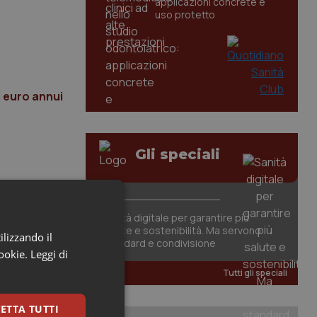
applicazioni concrete e
uso protetto
i euro annui
Gli speciali
Sanità digitale per garantire più
salute e sostenibilità. Ma servono
ilizzando il
standard e condivisione
cookie.
Leggi di
Tutti gli speciali
ETTA TUTTI