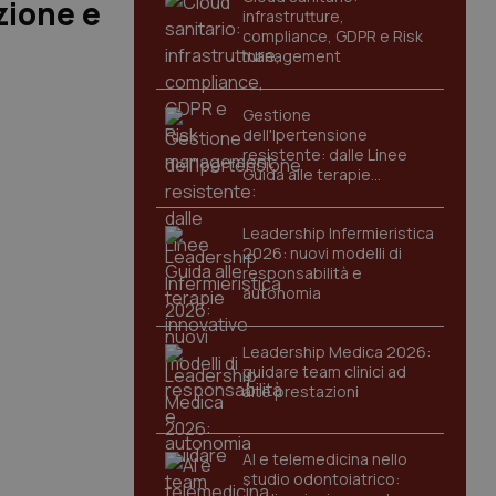
zione e
infrastrutture,
compliance, GDPR e Risk
management
Gestione
dell'Ipertensione
resistente: dalle Linee
Guida alle terapie
innovative
Leadership Infermieristica
2026: nuovi modelli di
responsabilità e
autonomia
Leadership Medica 2026:
guidare team clinici ad
alte prestazioni
AI e telemedicina nello
studio odontoiatrico: