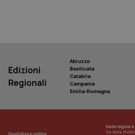
tracking-sites-ironf
tracking-enable
tracking-sites-ironf
session-id
_ga
Abruzzo
Edizioni
Basilicata
Calabria
Regionali
Campania
PHPSESSID
Emilia-Romagna
Sede legale e
_ga_KM60CM4NPH
Via della Stell
Quotidiano online