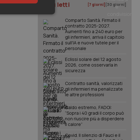
I più letti
[7 giorni]
[30 giorni]
keting
Comparto Sanità. Firmato il
contratto 2025-2027.
Aumenti fino a 240 euro per
gli infermieri, arriva il capitolo
sull'IA e nuove tutele per il
personale
Eclissi solare del 12 agosto
2026, come osservarla in
sicurezza
igazione sulle pagine
kie.
Contratto sanità, valorizzati
gli infermieri ma penalizzate
le altre professioni
er memorizzare le
utente per la loro
 dati sul consenso
Caldo estremo, FADOI:
itiche e
tendo che le loro
“Sopra i 40 gradi il corpo può
ssioni future.
non riuscire più a disperdere
il calore”
l servizio Cookie-
erenze di consenso
sario che il banner
Covid. Il silenzio di Fauci e il
funzioni