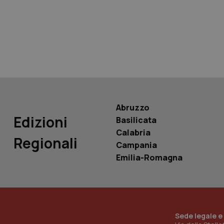
tracking-sites-ironf
tracking-enable
tracking-sites-ironf
session-id
_ga
Abruzzo
Edizioni
Basilicata
Calabria
Regionali
Campania
PHPSESSID
Emilia-Romagna
_ga_KM60CM4NPH
Sede legale e