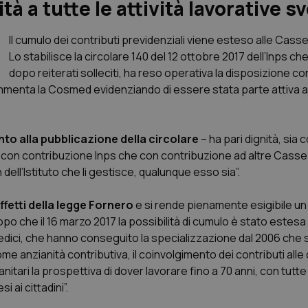
 a tutte le attività lavorative sv
Il cumulo dei contributi previdenziali viene esteso alle Cas
Lo stabilisce la circolare 140 del 12 ottobre 2017 dell’Inps ch
dopo reiterati solleciti, ha reso operativa la disposizione co
” commenta la Cosmed evidenziando di essere stata parte attiva al
to alla pubblicazione della circolare
– ha pari dignità, sia
con contribuzione Inps che con contribuzione ad altre Casse
 dell’Istituto che li gestisce, qualunque esso sia”.
ffetti della legge Fornero
e si rende pienamente esigibile un 
opo che il 16 marzo 2017 la possibilità di cumulo è stato estesa 
edici, che hanno conseguito la specializzazione dal 2006 che 
 anzianità contributiva, il coinvolgimento dei contributi alle
anitari la prospettiva di dover lavorare fino a 70 anni, con tutte
 ai cittadini”.