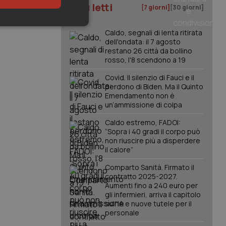
I più letti
[7 giorni]
[30 giorni]
keting
Caldo, segnali di lenta ritirata
dell'ondata: il 7 agosto
restano 26 città da bollino
rosso, l'8 scendono a 19
Covid. Il silenzio di Fauci e il
perdono di Biden. Ma il Quinto
Emendamento non è
un’ammissione di colpa
igazione sulle pagine
Caldo estremo, FADOI:
kie.
“Sopra i 40 gradi il corpo può
non riuscire più a disperdere
il calore”
er memorizzare le
utente per la loro
Comparto Sanità. Firmato il
 dati sul consenso
contratto 2025-2027.
itiche e
tendo che le loro
Aumenti fino a 240 euro per
ssioni future.
gli infermieri, arriva il capitolo
sull'IA e nuove tutele per il
l servizio Cookie-
personale
erenze di consenso
sario che il banner