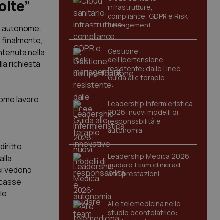
olte”
infrastrutture,
compliance, GDPR e Risk
management
se autonome.
e finalmente,
Gestione
ntenuta nella
dell'Ipertensione
la richiesta
resistente: dalle Linee
Guida alle terapie
innovative
 come lavoro
Leadership Infermieristica
2026: nuovi modelli di
responsabilità e
autonomia
diritto
Leadership Medica 2026:
alla
guidare team clinici ad
si vedono
alte prestazioni
 casse
 le
AI e telemedicina nello
studio odontoiatrico: