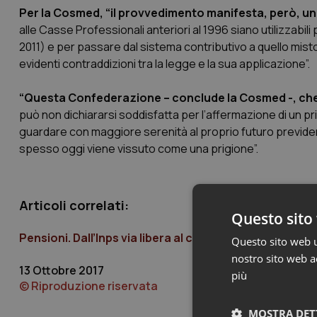
Per la Cosmed, “il provvedimento manifesta, però, un 
alle Casse Professionali anteriori al 1996 siano utilizzabili 
2011) e per passare dal sistema contributivo a quello mist
evidenti contraddizioni tra la legge e la sua applicazione”.
“Questa Confederazione – conclude la Cosmed -, ch
può non dichiararsi soddisfatta per l’affermazione di un pr
guardare con maggiore serenità al proprio futuro previdenz
spesso oggi viene vissuto come una prigione”.
Articoli correlati:
Questo sito 
Pensioni. Dall’Inps via libera al cumulo previdenziale 
Questo sito web ut
nostro sito web ac
13 Ottobre 2017
più
© Riproduzione riservata
MOSTRA DET