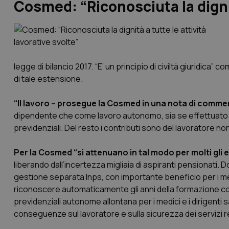
Cosmed: “Riconosciuta la dignità
legge di bilancio 2017. “E’ un principio di civiltà giuridica
di tale estensione.
“Il lavoro – prosegue la Cosmed in una nota di commen
dipendente che come lavoro autonomo, sia se effettuato 
previdenziali. Del resto i contributi sono del lavoratore non
Per la Cosmed “si attenuano in tal modo per molti gli e
liberando dall’incertezza migliaia di aspiranti pensionati. D
gestione separata Inps, con importante beneficio per i m
riconoscere automaticamente gli anni della formazione come
previdenziali autonome allontana per i medici e i dirigenti s
conseguenze sul lavoratore e sulla sicurezza dei servizi resi