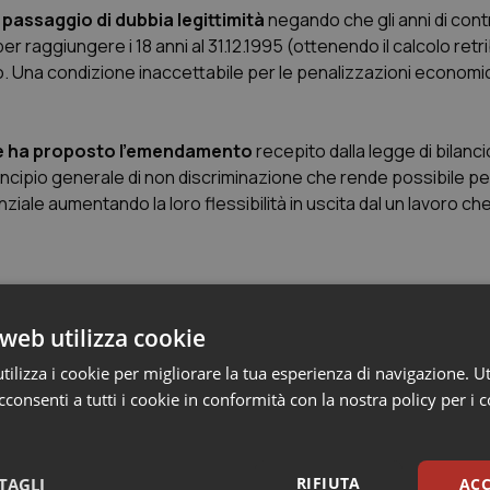
passaggio di dubbia legittimità
negando che gli anni di con
per raggiungere i 18 anni al 31.12.1995 (ottenendo il calcolo retri
o. Una condizione inaccettabile per le penalizzazioni economi
e ha proposto l’emendamento
recepito dalla legge di bilanci
incipio generale di non discriminazione che rende possibile per
iale aumentando la loro flessibilità in uscita dal un lavoro ch
web utilizza cookie
esteso alle Casse private
ilizza i cookie per migliorare la tua esperienza di navigazione. Ut
consenti a tutti i cookie in conformità con la nostra policy per i 
RIFIUTA
TAGLI
ACC