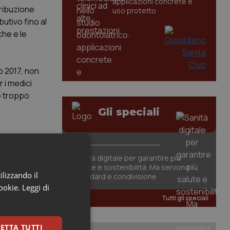
applicazioni concrete e
tribuzione
uso protetto
butivo fino al
che e le
o 2017, non
 i medici
e troppo
Gli speciali
Sanità digitale per garantire più
salute e sostenibilità. Ma servono
ilizzando il
standard e condivisione
cookie.
Leggi di
Tutti gli speciali
ETTA TUTTI