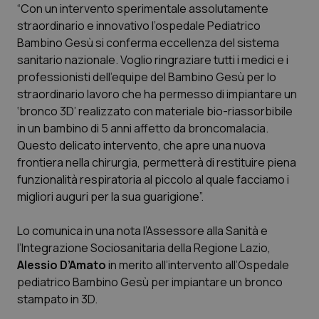
“Con un intervento sperimentale assolutamente
straordinario e innovativo l’ospedale Pediatrico
Scienza e Farmaci
Bambino Gesù si conferma eccellenza del sistema
sanitario nazionale. Voglio ringraziare tutti i medici e i
Studi e Analisi
professionisti dell’equipe del Bambino Gesù per lo
straordinario lavoro che ha permesso di impiantare un
Lettere al direttore
‘bronco 3D’ realizzato con materiale bio-riassorbibile
in un bambino di 5 anni affetto da broncomalacia.
Edizioni Regionali
Questo delicato intervento, che apre una nuova
frontiera nella chirurgia, permetterà di restituire piena
funzionalità respiratoria al piccolo al quale facciamo i
QS Pro
migliori auguri per la sua guarigione”.
Professionisti Sanitari.AI
Lo comunica in una nota l’Assessore alla Sanità e
l’Integrazione Sociosanitaria della Regione Lazio,
Abruzzo
QS Pro Gold
Alessio D’Amato
in merito all’intervento all’Ospedale
pediatrico Bambino Gesù per impiantare un bronco
QS Club
Newsletter
Basilicata
Artrite & artrosi
stampato in 3D.