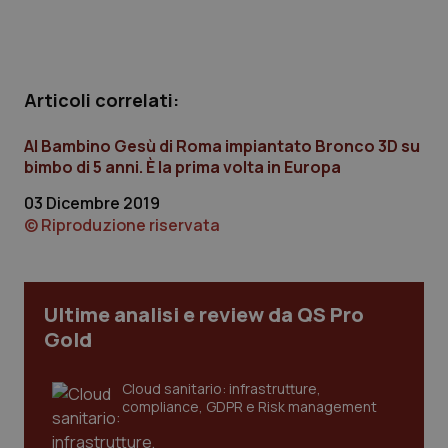
Calabria
Asma & BPCO
Campania
Car-T
Articoli correlati:
Emilia-Romagna
Colesterolo & coronaropatie
Al Bambino Gesù di Roma impiantato Bronco 3D su
bimbo di 5 anni. È la prima volta in Europa
Friuli Venezia Giulia
Dermatite Atopica
03 Dicembre 2019
Lazio
Diabete & glucometri
© Riproduzione riservata
Liguria
Disturbi dell’umore
Ultime analisi e review da QS Pro
Lombardia
Dolore
Gold
Marche
Donna & Salute
Cloud sanitario: infrastrutture,
compliance, GDPR e Risk management
Molise
Epatiti