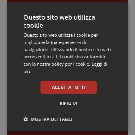
Piemonte
HIV
Gestione dell'Ipertensione resistente:
Questo sito web utilizza
dalle Linee Guida alle terapie innovative
cookie
Provincia Autonoma di Bolzano
Infezioni & Febbre
Questo sito web utilizza i cookie per
Leadership Infermieristica 2026: nuovi
Provincia Autonoma di Trento
Ipertensione & Scompenso
migliorare la tua esperienza di
modelli di responsabilità e autonomia
navigazione. Utilizzando il nostro sito web
acconsenti a tutti i cookie in conformità
Puglia
Malattie rare
con la nostra policy per i cookie.
Leggi di
Leadership Medica 2026: guidare team
più
Sardegna
Malattia di Crohn & Rettocolite Ulcerosa
clinici ad alte prestazioni
ACCETTA TUTTI
Sicilia
Neuroscienze & patologie neurodegenerative
AI e telemedicina nello studio
RIFIUTA
Toscana
Obesità
odontoiatrico: applicazioni concrete e
uso protetto
MOSTRA DETTAGLI
Umbria
Oftalmologia
Necessari
Statistici
Marketing