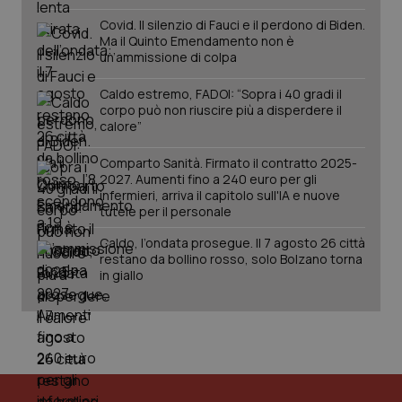
Salute orale & impianti
Covid. Il silenzio di Fauci e il perdono di Biden.
Ma il Quinto Emendamento non è
un’ammissione di colpa
Sangue & coagulazione
Caldo estremo, FADOI: “Sopra i 40 gradi il
corpo può non riuscire più a disperdere il
Tiroide
calore”
CookieScriptConsent
5 mesi
CookieScript
Tumore al seno
settim
Comparto Sanità. Firmato il contratto 2025-
www.quotidianosanita.it
2027. Aumenti fino a 240 euro per gli
infermieri, arriva il capitolo sull'IA e nuove
Tumore ovarico
tutele per il personale
Caldo, l’ondata prosegue. Il 7 agosto 26 città
Tumori del Polmone & Testa Collo
restano da bollino rosso, solo Bolzano torna
in giallo
Tumori gastrointestinali
Ulcera & Reflusso
tracking-sites-ironfish-
www.quotidianosanita.it
4
tracking-enable
settim
Vaccini
2 gior