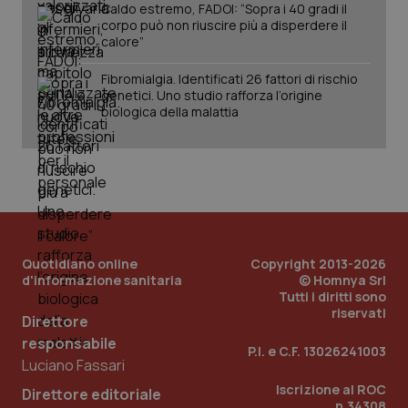
Caldo estremo, FADOI: “Sopra i 40 gradi il
corpo può non riuscire più a disperdere il
calore”
Fibromialgia. Identificati 26 fattori di rischio
tracking-sites-ironfish-
www.quotidianosanita.it
4
genetici. Uno studio rafforza l’origine
tracking-enable
settim
biologica della malattia
2 gior
tracking-sites-ironfish-
www.quotidianosanita.it
4
session-id
settim
2 gior
Quotidiano online
Copyright 2013-2026
d'informazione sanitaria
© Homnya Srl
Tutti i diritti sono
_ga
1 anno
Google LLC
riservati
mes
.quotidianosanita.it
Direttore
responsabile
P.I. e C.F. 13026241003
Luciano Fassari
Iscrizione al ROC
Direttore editoriale
n.34308