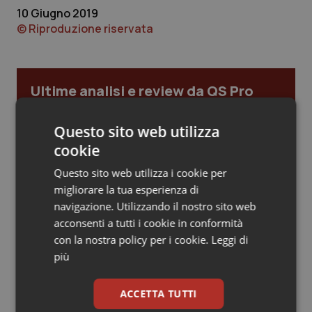
10 Giugno 2019
Piemonte
HIV
© Riproduzione riservata
Provincia Autonoma di Bolzano
Infezioni & Febbre
Ultime analisi e review da QS Pro
Provincia Autonoma di Trento
Ipertensione & Scompenso
Gold
Questo sito web utilizza
Puglia
Malattie rare
Cloud sanitario: infrastrutture,
cookie
compliance, GDPR e Risk management
Sardegna
Malattia di Crohn & Rettocolite Ulcerosa
Questo sito web utilizza i cookie per
migliorare la tua esperienza di
Sicilia
Neuroscienze & patologie neurodegenerative
navigazione. Utilizzando il nostro sito web
Gestione dell'Ipertensione resistente:
acconsenti a tutti i cookie in conformità
dalle Linee Guida alle terapie innovative
con la nostra policy per i cookie.
Leggi di
Toscana
Obesità
più
Umbria
Oftalmologia
Leadership Infermieristica 2026: nuovi
modelli di responsabilità e autonomia
ACCETTA TUTTI