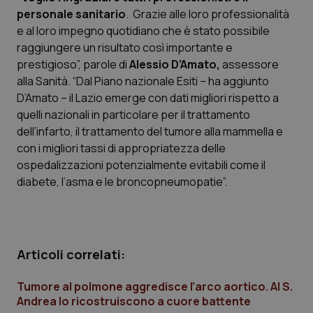
Calabria
Asma & BPCO
personale sanitario
. Grazie alle loro professionalità
e al loro impegno quotidiano che è stato possibile
Campania
Car-T
raggiungere un risultato così importante e
prestigioso”, parole di
Alessio D’Amato,
assessore
alla Sanità. “Dal Piano nazionale Esiti – ha aggiunto
Emilia-Romagna
Colesterolo & coronaropatie
D’Amato – il Lazio emerge con dati migliori rispetto a
quelli nazionali in particolare per il trattamento
Friuli Venezia Giulia
Dermatite Atopica
dell’infarto, il trattamento del tumore alla mammella e
con i migliori tassi di appropriatezza delle
Lazio
Diabete & glucometri
ospedalizzazioni potenzialmente evitabili come il
diabete, l’asma e le broncopneumopatie”.
Liguria
Disturbi dell’umore
Lombardia
Dolore
Articoli correlati:
Marche
Donna & Salute
Tumore al polmone aggredisce l’arco aortico. Al S.
Molise
Epatiti
Andrea lo ricostruiscono a cuore battente