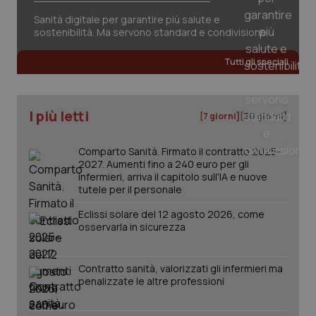
Salute orale & impianti
Sanità digitale per garantire più salute e
sostenibilità. Ma servono standard e condivisione
Sangue & coagulazione
Tutti gli speciali
Tiroide
I più letti
[7 giorni]
[30 giorni]
Tumore al seno
Comparto Sanità. Firmato il contratto 2025-
Tumore ovarico
2027. Aumenti fino a 240 euro per gli
infermieri, arriva il capitolo sull'IA e nuove
tutele per il personale
Tumori del Polmone & Testa Collo
CookieScriptConsent
5 mesi
CookieScript
Eclissi solare del 12 agosto 2026, come
settim
www.quotidianosanita.it
osservarla in sicurezza
Tumori gastrointestinali
Contratto sanità, valorizzati gli infermieri ma
Ulcera & Reflusso
penalizzate le altre professioni
Vaccini