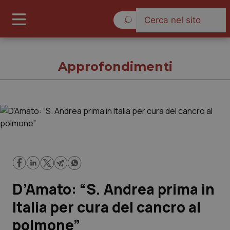
Giovedì 6 Agosto 2026
Approfondimenti
Approfondimenti
Cronache
Governo e Parlamento
D’Amato: “S. Andrea prima in
Regioni e Asl
Italia per cura del cancro al
polmone”
Lavoro e Professioni