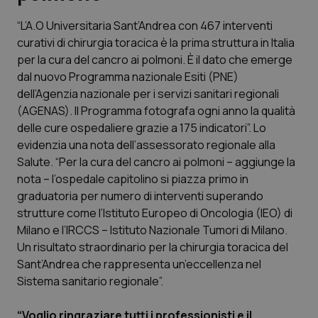
“L’A.O Universitaria Sant’Andrea con 467 interventi
Scienza e Farmaci
curativi di chirurgia toracica è la prima struttura in Italia
per la cura del cancro ai polmoni. È il dato che emerge
Studi e Analisi
dal nuovo Programma nazionale Esiti (PNE)
dell’Agenzia nazionale per i servizi sanitari regionali
Lettere al direttore
(AGENAS). Il Programma fotografa ogni anno la qualità
delle cure ospedaliere grazie a 175 indicatori”. Lo
Edizioni Regionali
evidenzia una nota dell’assessorato regionale alla
Salute. “Per la cura del cancro ai polmoni – aggiunge la
nota – l’ospedale capitolino si piazza primo in
QS Pro
graduatoria per numero di interventi superando
strutture come l’Istituto Europeo di Oncologia (IEO) di
Professionisti Sanitari.AI
Milano e l’IRCCS – Istituto Nazionale Tumori di Milano.
Un risultato straordinario per la chirurgia toracica del
Abruzzo
QS Pro Gold
Sant’Andrea che rappresenta un’eccellenza nel
Sistema sanitario regionale”.
QS Club
Newsletter
Basilicata
Artrite & artrosi
“Voglio ringraziare tutti i professionisti e il