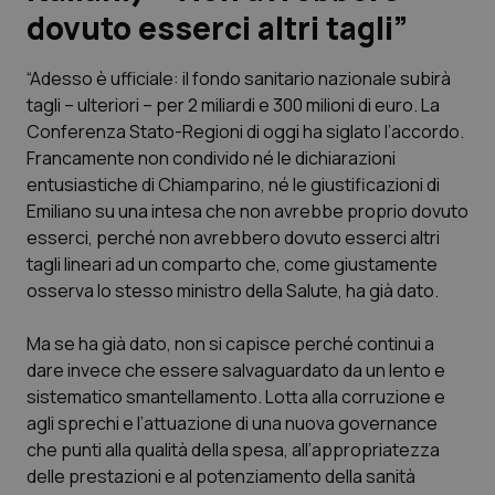
dovuto esserci altri tagli”
Scienza e Farmaci
“Adesso è ufficiale: il fondo sanitario nazionale subirà
tagli – ulteriori – per 2 miliardi e 300 milioni di euro. La
Studi e Analisi
Conferenza Stato-Regioni di oggi ha siglato l’accordo.
Francamente non condivido né le dichiarazioni
Lettere al direttore
entusiastiche di Chiamparino, né le giustificazioni di
Emiliano su una intesa che non avrebbe proprio dovuto
Edizioni Regionali
esserci, perché non avrebbero dovuto esserci altri
tagli lineari ad un comparto che, come giustamente
QS Pro
osserva lo stesso ministro della Salute, ha già dato.
Professionisti Sanitari.AI
Ma se ha già dato, non si capisce perché continui a
dare invece che essere salvaguardato da un lento e
Abruzzo
QS Pro Gold
sistematico smantellamento. Lotta alla corruzione e
agli sprechi e l’attuazione di una nuova governance
QS Club
Newsletter
che punti alla qualità della spesa, all’appropriatezza
Basilicata
Artrite & artrosi
delle prestazioni e al potenziamento della sanità