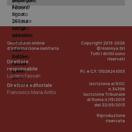
Quotidiano online
Copyright 2013-2026
d'informazione sanitaria
© Homnya Srl
Tutti i diritti sono
riservati
Direttore
responsabile
P.I. e C.F. 13026241003
Luciano Fassari
Iscrizione al ROC
Direttore editoriale
n.34308
Francesco Maria Avitto
PHPSESSID
Sessio
PHP.net
Iscrizione Tribunale
www.quotidianosanita.it
di Roma n.115/2013
del 22/05/2013
Riproduzione
riservata