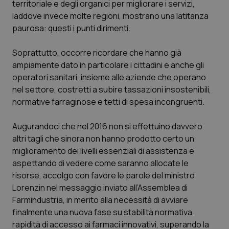
territoriale e degli organici per migliorare i servizi,
Calabria
Asma & BPCO
laddove invece molte regioni, mostrano una latitanza
paurosa: questi i punti dirimenti.
Campania
Car-T
Soprattutto, occorre ricordare che hanno già
Emilia-Romagna
Colesterolo & coronaropatie
ampiamente dato in particolare i cittadini e anche gli
operatori sanitari, insieme alle aziende che operano
Friuli Venezia Giulia
Dermatite Atopica
nel settore, costretti a subire tassazioni insostenibili,
normative farraginose e tetti di spesa incongruenti.
Lazio
Diabete & glucometri
Augurandoci che nel 2016 non si effettuino davvero
altri tagli che sinora non hanno prodotto certo un
Liguria
Disturbi dell’umore
miglioramento dei livelli essenziali di assistenza e
aspettando di vedere come saranno allocate le
Lombardia
Dolore
risorse, accolgo con favore le parole del ministro
Lorenzin nel messaggio inviato all’Assemblea di
Marche
Donna & Salute
Farmindustria, in merito alla necessità di avviare
finalmente una nuova fase su stabilità normativa,
Molise
Epatiti
rapidità di accesso ai farmaci innovativi, superando la