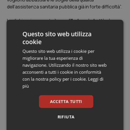
Valle D’Aosta
Oncodermatologia
dell’assistenza sanitaria pubblica già in forte difficoltà”.
Veneto
Oncoematologia
Lo dichiara in una nota il sen.
d’Ambrosio Lettieri
(Conservatori e Riformisti italiani), componente
Oncologia & Nutrizione
Questo sito web utilizza
Commissione Sanità del Senato.
cookie
Psoriasi & pelle
Questo sito web utilizza i cookie per
Articoli correlati:
migliorare la tua esperienza di
Quotidiano Cardiologia
navigazione. Utilizzando il nostro sito web
Manovra sanità. Siglata l’Intesa sui tagli da 2,352
acconsenti a tutti i cookie in conformità
Quotidiano Chirurgia
mld per il 2015 e il 2016. Lorenzin: “Soddisfatta, si
con la nostra policy per i cookie.
Leggi di
lavora sulla produttività”
più
Quotidiano Oncologia
02 Luglio 2015
© Riproduzione riservata
ACCETTA TUTTI
Quotidiano Pediatria
RIFIUTA
Rene & patologie urogenitali
Ultime analisi e review da QS Pro