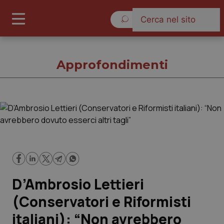
Sabato 8 Agosto 2026
Approfondimenti
Approfondimenti
Cronache
Governo e Parlamento
D’Ambrosio Lettieri
Regioni e Asl
(Conservatori e Riformisti
italiani): “Non avrebbero
Lavoro e Professioni