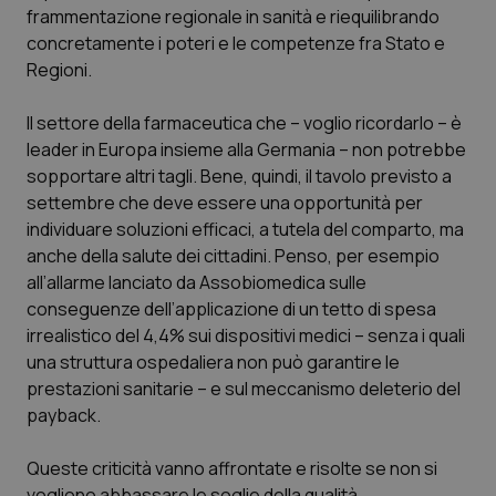
frammentazione regionale in sanità e riequilibrando
Piemonte
HIV
concretamente i poteri e le competenze fra Stato e
Regioni.
Provincia Autonoma di Bolzano
Infezioni & Febbre
Il settore della farmaceutica che – voglio ricordarlo – è
leader in Europa insieme alla Germania – non potrebbe
Provincia Autonoma di Trento
Ipertensione & Scompenso
sopportare altri tagli. Bene, quindi, il tavolo previsto a
settembre che deve essere una opportunità per
Puglia
Malattie rare
individuare soluzioni efficaci, a tutela del comparto, ma
anche della salute dei cittadini. Penso, per esempio
Sardegna
Malattia di Crohn & Rettocolite Ulcerosa
all’allarme lanciato da Assobiomedica sulle
conseguenze dell’applicazione di un tetto di spesa
Sicilia
Neuroscienze & patologie neurodegenerative
irrealistico del 4,4% sui dispositivi medici – senza i quali
una struttura ospedaliera non può garantire le
Toscana
Obesità
prestazioni sanitarie – e sul meccanismo deleterio del
payback.
Umbria
Oftalmologia
Queste criticità vanno affrontate e risolte se non si
vogliono abbassare le soglie della qualità