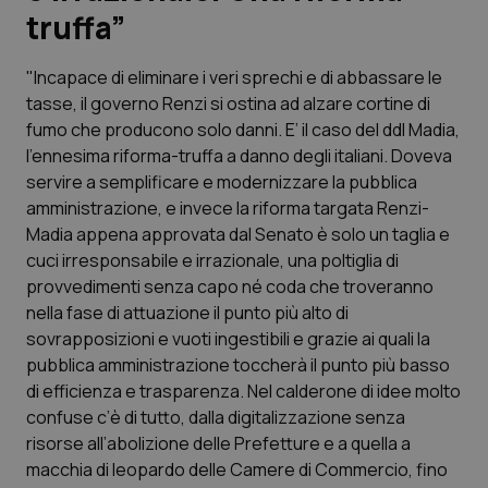
truffa”
Scienza e Farmaci
"Incapace di eliminare i veri sprechi e di abbassare le
tasse, il governo Renzi si ostina ad alzare cortine di
Studi e Analisi
fumo che producono solo danni. E’ il caso del ddl Madia,
l’ennesima riforma-truffa a danno degli italiani. Doveva
Lettere al direttore
servire a semplificare e modernizzare la pubblica
amministrazione, e invece la riforma targata Renzi-
Edizioni Regionali
Madia appena approvata dal Senato è solo un taglia e
cuci irresponsabile e irrazionale, una poltiglia di
QS Pro
provvedimenti senza capo né coda che troveranno
nella fase di attuazione il punto più alto di
Professionisti Sanitari.AI
sovrapposizioni e vuoti ingestibili e grazie ai quali la
pubblica amministrazione toccherà il punto più basso
Abruzzo
QS Pro Gold
di efficienza e trasparenza. Nel calderone di idee molto
confuse c’è di tutto, dalla digitalizzazione senza
QS Club
Newsletter
risorse all’abolizione delle Prefetture e a quella a
Basilicata
Artrite & artrosi
macchia di leopardo delle Camere di Commercio, fino