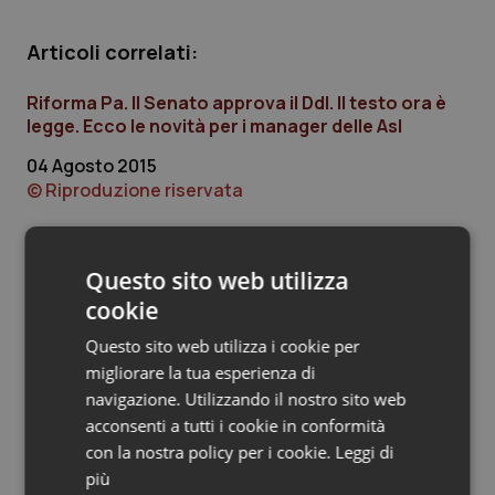
Piemonte
HIV
Articoli correlati:
Provincia Autonoma di Bolzano
Infezioni & Febbre
Riforma Pa. Il Senato approva il Ddl. Il testo ora è
legge. Ecco le novità per i manager delle Asl
Provincia Autonoma di Trento
Ipertensione & Scompenso
04 Agosto 2015
© Riproduzione riservata
Puglia
Malattie rare
Sardegna
Malattia di Crohn & Rettocolite Ulcerosa
Questo sito web utilizza
Ultime analisi e review da QS Pro
cookie
Gold
Sicilia
Neuroscienze & patologie neurodegenerative
Questo sito web utilizza i cookie per
Cloud sanitario: infrastrutture,
migliorare la tua esperienza di
Toscana
Obesità
compliance, GDPR e Risk management
navigazione. Utilizzando il nostro sito web
acconsenti a tutti i cookie in conformità
Umbria
Oftalmologia
con la nostra policy per i cookie.
Leggi di
più
Gestione dell'Ipertensione resistente: