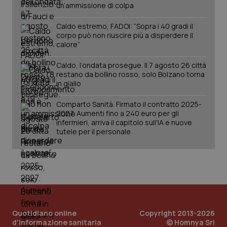
un’ammissione di colpa
Caldo estremo, FADOI: “Sopra i 40 gradi il
corpo può non riuscire più a disperdere il
calore”
Caldo, l’ondata prosegue. Il 7 agosto 26 città
restano da bollino rosso, solo Bolzano torna
in giallo
tracking-sites-ironfish-
www.quotidianosanita.it
4
tracking-enable
settim
2 gior
Comparto Sanità. Firmato il contratto 2025-
2027. Aumenti fino a 240 euro per gli
infermieri, arriva il capitolo sull'IA e nuove
tutele per il personale
tracking-sites-ironfish-
www.quotidianosanita.it
4
session-id
settim
2 gior
_ga
1 anno
Google LLC
mes
.quotidianosanita.it
Quotidiano online
Copyright 2013-2026
d'informazione sanitaria
© Homnya Srl