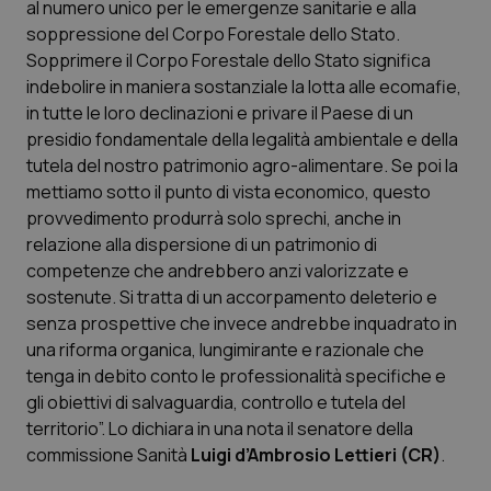
al numero unico per le emergenze sanitarie e alla
Calabria
Asma & BPCO
soppressione del Corpo Forestale dello Stato.
Sopprimere il Corpo Forestale dello Stato significa
Campania
Car-T
indebolire in maniera sostanziale la lotta alle ecomafie,
in tutte le loro declinazioni e privare il Paese di un
Emilia-Romagna
Colesterolo & coronaropatie
presidio fondamentale della legalità ambientale e della
tutela del nostro patrimonio agro-alimentare. Se poi la
Friuli Venezia Giulia
Dermatite Atopica
mettiamo sotto il punto di vista economico, questo
provvedimento produrrà solo sprechi, anche in
Lazio
Diabete & glucometri
relazione alla dispersione di un patrimonio di
competenze che andrebbero anzi valorizzate e
sostenute. Si tratta di un accorpamento deleterio e
Liguria
Disturbi dell’umore
senza prospettive che invece andrebbe inquadrato in
una riforma organica, lungimirante e razionale che
Lombardia
Dolore
tenga in debito conto le professionalità specifiche e
gli obiettivi di salvaguardia, controllo e tutela del
Marche
Donna & Salute
territorio”. Lo dichiara in una nota il senatore della
commissione Sanità
Luigi d’Ambrosio Lettieri (CR)
.
Molise
Epatiti