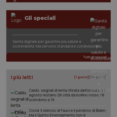
Nome
Fornitore
/
Dominio
Scaden
Salute orale & impianti
VISITOR_PRIVACY_METADATA
5 mesi
YouTube
settim
.youtube.com
Gli speciali
Sangue & coagulazione
Tiroide
Sanità digitale per garantire più salute e
sostenibilità. Ma servono standard e condivisione
Tumore al seno
Tutti gli speciali
Tumore ovarico
Tumori del Polmone & Testa Collo
I più letti
[7 giorni]
[30 giorni]
Tumori gastrointestinali
Caldo, segnali di lenta ritirata dell'ondata: il 7
agosto restano 26 città da bollino rosso, l'8
CookieScriptConsent
5 mesi
CookieScript
settim
www.quotidianosanita.it
scendono a 19
Ulcera & Reflusso
Covid. Il silenzio di Fauci e il perdono di Biden.
Vaccini
Ma il Quinto Emendamento non è