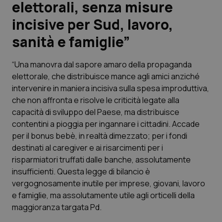
elettorali, senza misure
incisive per Sud, lavoro,
Scienza e Farmaci
sanità e famiglie”
Studi e Analisi
“Una manovra dal sapore amaro della propaganda
Lettere al direttore
elettorale, che distribuisce mance agli amici anziché
intervenire in maniera incisiva sulla spesa improduttiva,
Edizioni Regionali
che non affronta e risolve le criticità legate alla
capacità di sviluppo del Paese, ma distribuisce
contentini a pioggia per ingannare i cittadini. Accade
QS Pro
per il bonus bebè, in realtà dimezzato; per i fondi
destinati al caregiver e ai risarcimenti per i
Professionisti Sanitari.AI
risparmiatori truffati dalle banche, assolutamente
insufficienti. Questa legge di bilancio è
Abruzzo
QS Pro Gold
vergognosamente inutile per imprese, giovani, lavoro
e famiglie, ma assolutamente utile agli orticelli della
QS Club
Newsletter
Basilicata
Artrite & artrosi
maggioranza targata Pd.