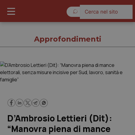
Giovedì 6 Agosto 2026
Approfondimenti
Approfondimenti
Cronache
Governo e Parlamento
D’Ambrosio Lettieri (Dit):
Regioni e Asl
“Manovra piena di mance
Lavoro e Professioni