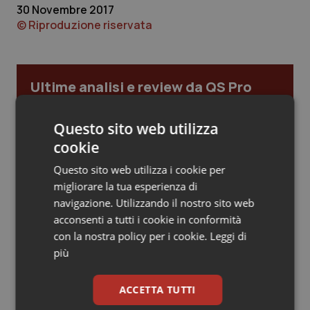
30 Novembre 2017
Piemonte
HIV
© Riproduzione riservata
Provincia Autonoma di Bolzano
Infezioni & Febbre
Ultime analisi e review da QS Pro
Provincia Autonoma di Trento
Ipertensione & Scompenso
Gold
Questo sito web utilizza
Puglia
Malattie rare
Cloud sanitario: infrastrutture,
cookie
compliance, GDPR e Risk management
Sardegna
Malattia di Crohn & Rettocolite Ulcerosa
Questo sito web utilizza i cookie per
migliorare la tua esperienza di
Sicilia
Neuroscienze & patologie neurodegenerative
navigazione. Utilizzando il nostro sito web
Gestione dell'Ipertensione resistente:
dalle Linee Guida alle terapie innovative
acconsenti a tutti i cookie in conformità
con la nostra policy per i cookie.
Leggi di
Toscana
Obesità
più
Leadership Infermieristica 2026: nuovi
Umbria
Oftalmologia
modelli di responsabilità e autonomia
ACCETTA TUTTI