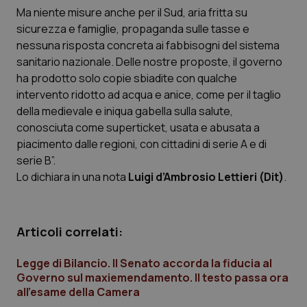
Calabria
Asma & BPCO
Ma niente misure anche per il Sud, aria fritta su
sicurezza e famiglie, propaganda sulle tasse e
nessuna risposta concreta ai fabbisogni del sistema
Campania
Car-T
sanitario nazionale. Delle nostre proposte, il governo
ha prodotto solo copie sbiadite con qualche
Emilia-Romagna
Colesterolo & coronaropatie
intervento ridotto ad acqua e anice, come per il taglio
della medievale e iniqua gabella sulla salute,
Friuli Venezia Giulia
Dermatite Atopica
conosciuta come superticket, usata e abusata a
piacimento dalle regioni, con cittadini di serie A e di
Lazio
Diabete & glucometri
serie B”.
Lo dichiara in una nota
Luigi d’Ambrosio Lettieri (Dit)
.
Liguria
Disturbi dell’umore
Lombardia
Dolore
Articoli correlati:
Marche
Donna & Salute
Legge di Bilancio. Il Senato accorda la fiducia al
Governo sul maxiemendamento. Il testo passa ora
all’esame della Camera
Molise
Epatiti