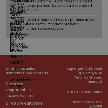
Caldo estremo, FADOI: “Sopra i 40 gradi il
corpo può non riuscire più a disperdere il
calore”
Covid. Il silenzio di Fauci e il perdono di Biden.
Ma il Quinto Emendamento non è
tracking-sites-ironfish-
www.quotidianosanita.it
4
tracking-enable
settim
un’ammissione di colpa
2 gior
tracking-sites-ironfish-
www.quotidianosanita.it
4
session-id
settim
2 gior
Quotidiano online
Copyright 2013-2026
d'informazione sanitaria
© Homnya Srl
Tutti i diritti sono
_ga
1 anno
Google LLC
riservati
mes
.quotidianosanita.it
Direttore
responsabile
P.I. e C.F. 13026241003
Luciano Fassari
Iscrizione al ROC
Direttore editoriale
n.34308