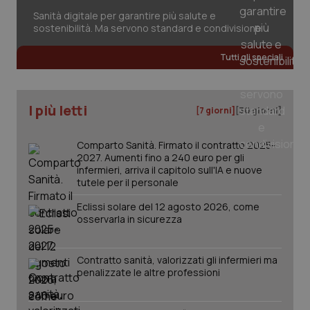
Salute orale & impianti
Sanità digitale per garantire più salute e
sostenibilità. Ma servono standard e condivisione
Sangue & coagulazione
Tutti gli speciali
Tiroide
I più letti
[7 giorni]
[30 giorni]
Tumore al seno
Comparto Sanità. Firmato il contratto 2025-
2027. Aumenti fino a 240 euro per gli
Tumore ovarico
infermieri, arriva il capitolo sull'IA e nuove
tutele per il personale
Tumori del Polmone & Testa Collo
CookieScriptConsent
5 mesi
CookieScript
Eclissi solare del 12 agosto 2026, come
settim
www.quotidianosanita.it
osservarla in sicurezza
Tumori gastrointestinali
Contratto sanità, valorizzati gli infermieri ma
Ulcera & Reflusso
penalizzate le altre professioni
Vaccini