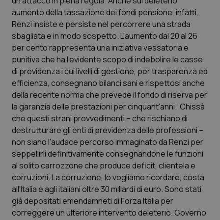
un attacco in piena regola. Anche sul deleterio
aumento della tassazione dei fondi pensione, infatti,
Scienza e Farmaci
Renzi insiste e persiste nel percorrere una strada
sbagliata e in modo sospetto. L'aumento dal 20 al 26
per cento rappresenta una iniziativa vessatoria e
Studi e Analisi
punitiva che ha l'evidente scopo di indebolire le casse
di previdenza i cui livelli di gestione, per trasparenza ed
Lettere al direttore
efficienza, consegnano bilanci sani e rispettosi anche
della recente norma che prevede il fondo di riserva per
Edizioni Regionali
la garanzia delle prestazioni per cinquant'anni. Chissà
che questi strani provvedimenti – che rischiano di
QS Pro
destrutturare gli enti di previdenza delle professioni –
non siano l'audace percorso immaginato da Renzi per
Professionisti Sanitari.AI
seppellirli definitivamente consegnandone le funzioni
al solito carrozzone che produce deficit, clientela e
Abruzzo
QS Pro Gold
corruzioni. La corruzione, lo vogliamo ricordare, costa
all'Italia e agli italiani oltre 30 miliardi di euro. Sono stati
QS Club
Newsletter
già depositati emendamneti di Forza Italia per
Basilicata
Artrite & artrosi
correggere un ulteriore intervento deleterio. Governo