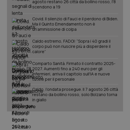
agosto restano 26 città da bollino rosso, l'8
Salute orale & impianti
scendono a 19
Covid. Il silenzio di Fauci e il perdono di Biden.
Sangue & coagulazione
Ma il Quinto Emendamento non è
un’ammissione di colpa
Tiroide
Caldo estremo, FADOI: “Sopra i 40 gradi il
corpo può non riuscire più a disperdere il
Tumore al seno
calore”
CookieScriptConsent
5 mesi
CookieScript
settim
www.quotidianosanita.it
Comparto Sanità. Firmato il contratto 2025-
Tumore ovarico
2027. Aumenti fino a 240 euro per gli
infermieri, arriva il capitolo sull'IA e nuove
tutele per il personale
Tumori del Polmone & Testa Collo
Caldo, l’ondata prosegue. Il 7 agosto 26 città
restano da bollino rosso, solo Bolzano torna
Tumori gastrointestinali
in giallo
Ulcera & Reflusso
Vaccini
tracking-sites-ironfish-
www.quotidianosanita.it
4