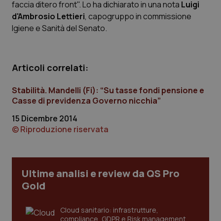
faccia ditero front". Lo ha dichiarato in una nota
Luigi
Calabria
Asma & BPCO
d'Ambrosio Lettieri
, capogruppo in commissione
Igiene e Sanità del Senato.
Campania
Car-T
Emilia-Romagna
Colesterolo & coronaropatie
Articoli correlati:
Friuli Venezia Giulia
Dermatite Atopica
Stabilità. Mandelli (Fi): “Su tasse fondi pensione e
Casse di previdenza Governo nicchia”
Lazio
Diabete & glucometri
15 Dicembre 2014
© Riproduzione riservata
Liguria
Disturbi dell’umore
Lombardia
Dolore
Ultime analisi e review da QS Pro
Gold
Marche
Donna & Salute
Cloud sanitario: infrastrutture,
Molise
Epatiti
compliance, GDPR e Risk management