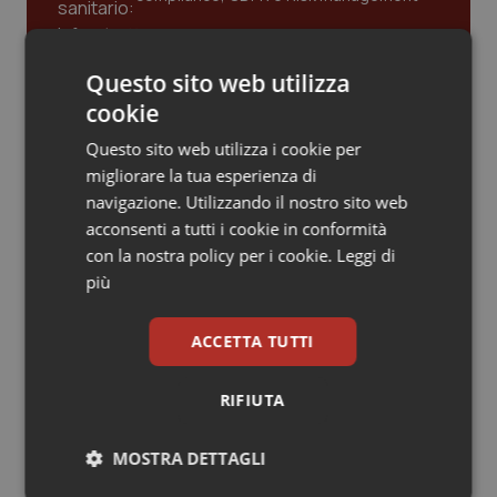
Piemonte
HIV
Questo sito web utilizza
Gestione dell'Ipertensione resistente:
Provincia Autonoma di Bolzano
Infezioni & Febbre
dalle Linee Guida alle terapie innovative
cookie
Questo sito web utilizza i cookie per
Provincia Autonoma di Trento
Ipertensione & Scompenso
migliorare la tua esperienza di
Leadership Infermieristica 2026: nuovi
navigazione. Utilizzando il nostro sito web
Puglia
Malattie rare
modelli di responsabilità e autonomia
acconsenti a tutti i cookie in conformità
con la nostra policy per i cookie.
Leggi di
Sardegna
Malattia di Crohn & Rettocolite Ulcerosa
più
Leadership Medica 2026: guidare team
clinici ad alte prestazioni
Sicilia
Neuroscienze & patologie neurodegenerative
ACCETTA TUTTI
Toscana
Obesità
RIFIUTA
AI e telemedicina nello studio
odontoiatrico: applicazioni concrete e
Umbria
Oftalmologia
uso protetto
MOSTRA DETTAGLI