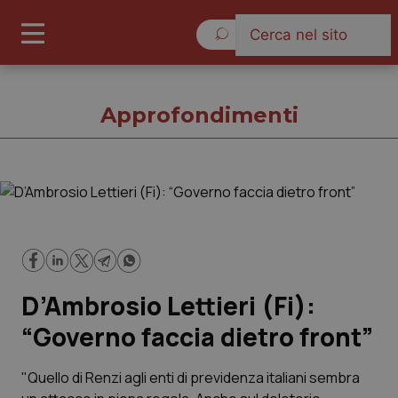
Sabato 8 Agosto 2026
Approfondimenti
Approfondimenti
Cronache
D’Ambrosio Lettieri (Fi):
Governo e Parlamento
“Governo faccia dietro front”
Regioni e Asl
"Quello di Renzi agli enti di previdenza italiani sembra
Lavoro e Professioni