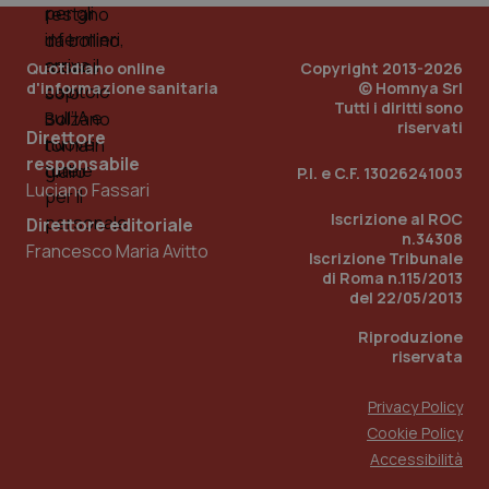
tracking-enable
settim
2 gior
Quotidiano online
Copyright 2013-2026
d'informazione sanitaria
© Homnya Srl
Tutti i diritti sono
tracking-sites-ironfish-
www.quotidianosanita.it
4
riservati
session-id
settim
Direttore
2 gior
responsabile
P.I. e C.F. 13026241003
Luciano Fassari
Iscrizione al ROC
Direttore editoriale
_ga
1 anno
Google LLC
n.34308
Francesco Maria Avitto
mes
.quotidianosanita.it
Iscrizione Tribunale
di Roma n.115/2013
del 22/05/2013
Riproduzione
riservata
Privacy Policy
Cookie Policy
Accessibilità