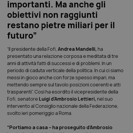
importanti. Ma anche gli
obiettivi non raggiunti
Scienza e Farmaci
restano pietre miliari per il
Studi e Analisi
futuro”
Lettere al direttore
“Il presidente della Fofi,
Andrea Mandelli,
ha
presentato una relazione corposa e meditata di tre
Edizioni Regionali
anni di attività fatti di successi e di problemi. In un
periodo di caduta verticale della politica. In cui ci siamo
QS Pro
messi in gioco anche con forze spesso impari, ma
mettendo sempre sul tavolo posizioni coerenti e atti
Professionisti Sanitari.AI
trasparenti”. Così ha esordito il vicepresidente della
Fofi, senatore
Luigi d’Ambrosio Lettieri,
nel suo
intervento al Consiglio nazionale della Federazione,
Abruzzo
QS Pro Gold
svolto ieri pomeriggio a Roma.
QS Club
Newsletter
Basilicata
Artrite & artrosi
“Portiamo a casa – ha proseguito d’Ambrosio