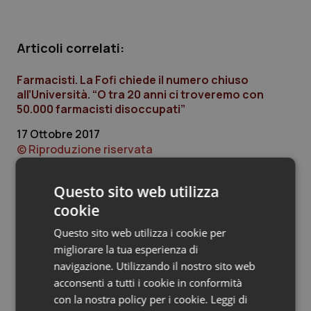
Piemonte
HIV
Articoli correlati:
Provincia Autonoma di Bolzano
Infezioni & Febbre
Farmacisti. La Fofi chiede il numero chiuso
all’Università. “O tra 20 anni ci troveremo con
Provincia Autonoma di Trento
Ipertensione & Scompenso
50.000 farmacisti disoccupati”
Puglia
Malattie rare
17 Ottobre 2017
© Riproduzione riservata
Sardegna
Malattia di Crohn & Rettocolite Ulcerosa
Questo sito web utilizza
Sicilia
Neuroscienze & patologie neurodegenerative
cookie
Ultime analisi e review da QS Pro
Gold
Questo sito web utilizza i cookie per
Toscana
Obesità
migliorare la tua esperienza di
Cloud sanitario: infrastrutture,
navigazione. Utilizzando il nostro sito web
Umbria
Oftalmologia
compliance, GDPR e Risk management
acconsenti a tutti i cookie in conformità
con la nostra policy per i cookie.
Leggi di