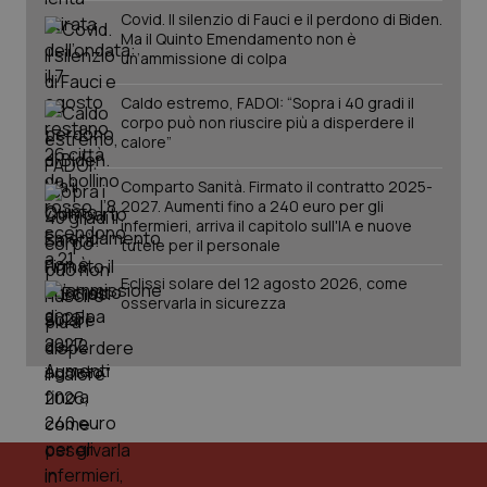
Covid. Il silenzio di Fauci e il perdono di Biden.
Ma il Quinto Emendamento non è
un’ammissione di colpa
Caldo estremo, FADOI: “Sopra i 40 gradi il
corpo può non riuscire più a disperdere il
calore”
Comparto Sanità. Firmato il contratto 2025-
2027. Aumenti fino a 240 euro per gli
tracking-sites-ironfish-
www.quotidianosanita.it
4
tracking-enable
settim
infermieri, arriva il capitolo sull'IA e nuove
2 gior
tutele per il personale
Eclissi solare del 12 agosto 2026, come
osservarla in sicurezza
tracking-sites-ironfish-
www.quotidianosanita.it
4
session-id
settim
2 gior
_ga
1 anno
Google LLC
mes
.quotidianosanita.it