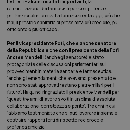
Lettieri – alcuni risultati importanti,
la
Calabria
Asma & BPCO
remunerazione dei farmacisti per competenze
professionali in primis. La farmacia resta oggi, più che
Campania
Car-T
mai, il presidio sanitario di prossimità più credibile, più
efficiente e più efficace”.
Emilia-Romagna
Colesterolo & coronaropatie
Per il vicepresidente Fofi, che è anche senatore
Friuli Venezia Giulia
Dermatite Atopica
della Repubblica e che con il presidente della Fofi
Andrea Mandelli
(anch’egli senatore) è stato
protagonista delle discussioni parlamentari sui
Lazio
Diabete & glucometri
provvedimenti in materia sanitaria e farmaceutica,
“anche gli emendamenti che avevamo presentato e
Liguria
Disturbi dell’umore
non sono stati approvati restano pietre miliari per il
futuro”. Ha quindi ringraziato il presidente Mandelli per
Lombardia
Dolore
“questi tre anni di lavoro svolti in un clima di assoluta
collaborazione, correttezza e parità”. Tre anni in cui
Marche
Donna & Salute
“abbiamo testimoniato che si può lavorare insieme e
costruire rapporti forti di rispetto reciproco e
Molise
Epatiti
profonda amicizia”.