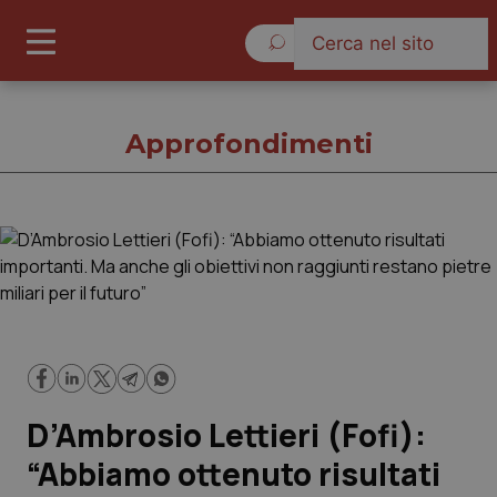
Venerdì 7 Agosto 2026
Approfondimenti
Approfondimenti
Cronache
Governo e Parlamento
D’Ambrosio Lettieri (Fofi):
Regioni e Asl
“Abbiamo ottenuto risultati
Lavoro e Professioni