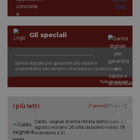
funzionare correttamente senza questi cookie.
Salute orale & impianti
Nome
Fornitore
/
Dominio
Scaden
VISITOR_PRIVACY_METADATA
5 mesi
YouTube
Sangue & coagulazione
settim
.youtube.com
Gli speciali
Tiroide
Tumore al seno
Sanità digitale per garantire più salute e
sostenibilità. Ma servono standard e condivisione
Tumore ovarico
Tutti gli speciali
Tumori del Polmone & Testa Collo
Tumori gastrointestinali
I più letti
[7 giorni]
[30 giorni]
Ulcera & Reflusso
CookieScriptConsent
5 mesi
CookieScript
Caldo, segnali di lenta ritirata dell'ondata: il 7
settim
www.quotidianosanita.it
agosto restano 26 città da bollino rosso, l'8
scendono a 21
Vaccini