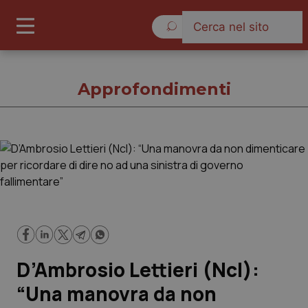
Giovedì 6 Agosto 2026
Approfondimenti
Approfondimenti
Cronache
Governo e Parlamento
D’Ambrosio Lettieri (NcI):
Regioni e Asl
“Una manovra da non
Lavoro e Professioni