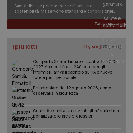
Sanità digitale per garantire più salute e
Salute orale & impianti
sostenibilità. Ma servono standard e condivisione
Sangue & coagulazione
Tutti gli speciali
Tiroide
I più letti
[7 giorni]
[30 giorni]
Tumore al seno
Comparto Sanità. Firmato il contratto 2025-
2027. Aumenti fino a 240 euro per gli
Tumore ovarico
infermieri, arriva il capitolo sull'IA e nuove
tutele per il personale
Tumori del Polmone & Testa Collo
CookieScriptConsent
5 mesi
Eclissi solare del 12 agosto 2026, come
CookieScript
settim
www.quotidianosanita.it
osservarla in sicurezza
Tumori gastrointestinali
Contratto sanità, valorizzati gli infermieri ma
Ulcera & Reflusso
penalizzate le altre professioni
Vaccini