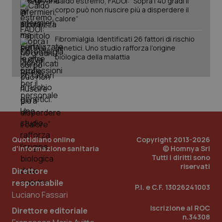
Caldo estremo, FADOI: “Sopra i 40 gradi il
corpo può non riuscire più a disperdere il
calore”
Fibromialgia. Identificati 26 fattori di rischio
genetici. Uno studio rafforza l’origine
tracking-sites-ironfish-
www.quotidianosanita.it
4
tracking-enable
settim
biologica della malattia
2 gior
tracking-sites-ironfish-
www.quotidianosanita.it
4
session-id
settim
2 gior
Quotidiano online
Copyright 2013-2026
d'informazione sanitaria
© Homnya Srl
Tutti i diritti sono
_ga
1 anno
Google LLC
riservati
mes
.quotidianosanita.it
Direttore
responsabile
P.I. e C.F. 13026241003
Luciano Fassari
Iscrizione al ROC
Direttore editoriale
n.34308