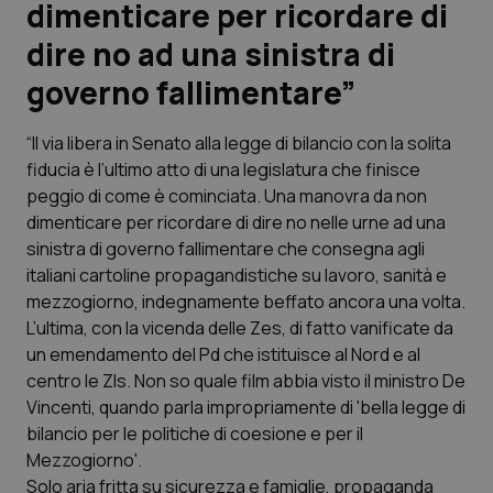
dimenticare per ricordare di
dire no ad una sinistra di
Scienza e Farmaci
governo fallimentare”
Studi e Analisi
“Il via libera in Senato alla legge di bilancio con la solita
Lettere al direttore
fiducia è l’ultimo atto di una legislatura che finisce
peggio di come è cominciata. Una manovra da non
Edizioni Regionali
dimenticare per ricordare di dire no nelle urne ad una
sinistra di governo fallimentare che consegna agli
italiani cartoline propagandistiche su lavoro, sanità e
QS Pro
mezzogiorno, indegnamente beffato ancora una volta.
L’ultima, con la vicenda delle Zes, di fatto vanificate da
Professionisti Sanitari.AI
un emendamento del Pd che istituisce al Nord e al
centro le Zls. Non so quale film abbia visto il ministro De
Abruzzo
QS Pro Gold
Vincenti, quando parla impropriamente di 'bella legge di
bilancio per le politiche di coesione e per il
QS Club
Newsletter
Basilicata
Artrite & artrosi
Mezzogiorno'.
Solo aria fritta su sicurezza e famiglie, propaganda