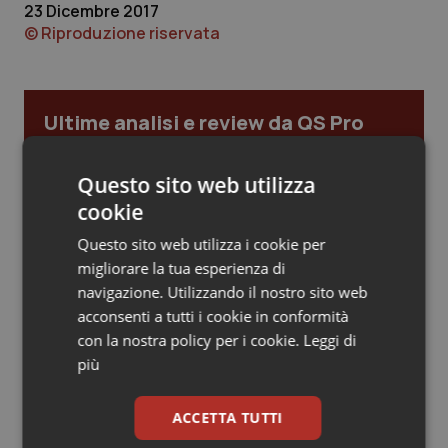
23 Dicembre 2017
© Riproduzione riservata
Piemonte
HIV
Provincia Autonoma di Bolzano
Infezioni & Febbre
Ultime analisi e review da QS Pro
Provincia Autonoma di Trento
Ipertensione & Scompenso
Gold
Questo sito web utilizza
Puglia
Malattie rare
Cloud sanitario: infrastrutture,
cookie
compliance, GDPR e Risk management
Sardegna
Malattia di Crohn & Rettocolite Ulcerosa
Questo sito web utilizza i cookie per
migliorare la tua esperienza di
navigazione. Utilizzando il nostro sito web
Sicilia
Neuroscienze & patologie neurodegenerative
Gestione dell'Ipertensione resistente:
dalle Linee Guida alle terapie innovative
acconsenti a tutti i cookie in conformità
con la nostra policy per i cookie.
Leggi di
Toscana
Obesità
più
Leadership Infermieristica 2026: nuovi
Umbria
Oftalmologia
modelli di responsabilità e autonomia
ACCETTA TUTTI