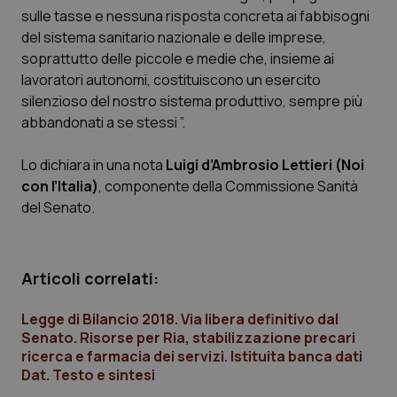
Calabria
Asma & BPCO
sulle tasse e nessuna risposta concreta ai fabbisogni
del sistema sanitario nazionale e delle imprese,
soprattutto delle piccole e medie che, insieme ai
Campania
Car-T
lavoratori autonomi, costituiscono un esercito
silenzioso del nostro sistema produttivo, sempre più
Emilia-Romagna
Colesterolo & coronaropatie
abbandonati a se stessi ”.
Friuli Venezia Giulia
Dermatite Atopica
Lo dichiara in una nota
Luigi d’Ambrosio Lettieri (Noi
con l’Italia)
, componente della Commissione Sanità
Lazio
Diabete & glucometri
del Senato.
Liguria
Disturbi dell’umore
Articoli correlati:
Lombardia
Dolore
Legge di Bilancio 2018. Via libera definitivo dal
Marche
Donna & Salute
Senato. Risorse per Ria, stabilizzazione precari
ricerca e farmacia dei servizi. Istituita banca dati
Dat. Testo e sintesi
Molise
Epatiti