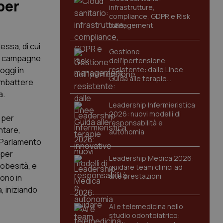
per
infrastrutture,
compliance, GDPR e Risk
management
essa, di cui
Gestione
le campagne
dell'Ipertensione
oggi in
resistente: dalle Linee
Guida alle terapie
combattere
innovative
a.
Leadership Infermieristica
2026: nuovi modelli di
 per
responsabilità e
ntare,
autonomia
in Parlamento
 per
Leadership Medica 2026:
 obesità, e
guidare team clinici ad
alte prestazioni
sono in
, iniziando
AI e telemedicina nello
studio odontoiatrico: