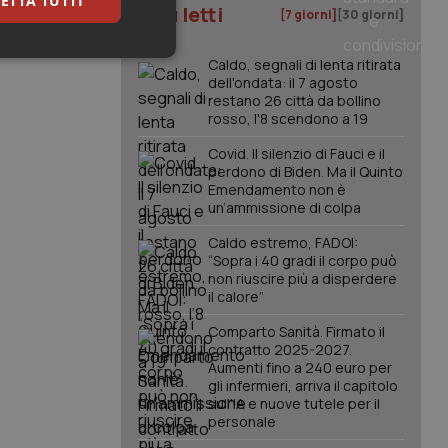
ETTA TUTTI
I più letti
[7 giorni]
[30 giorni]
keting
Caldo, segnali di lenta ritirata
dell'ondata: il 7 agosto
restano 26 città da bollino
rosso, l'8 scendono a 19
Covid. Il silenzio di Fauci e il
perdono di Biden. Ma il Quinto
Emendamento non è
un’ammissione di colpa
igazione sulle pagine
Caldo estremo, FADOI:
kie.
“Sopra i 40 gradi il corpo può
non riuscire più a disperdere
il calore”
er memorizzare le
utente per la loro
Comparto Sanità. Firmato il
 dati sul consenso
contratto 2025-2027.
itiche e
Aumenti fino a 240 euro per
tendo che le loro
ssioni future.
gli infermieri, arriva il capitolo
sull'IA e nuove tutele per il
l servizio Cookie-
personale
erenze di consenso
sario che il banner