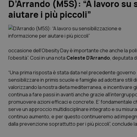
D’Arrando (M5S): “A lavoro su 
aiutare i più piccoli”
occasione dell’Obesity Day è importante che anche la pol
l’obesità”. Così in una nota
Celeste D’Arrando
, deputata d
“Una prima risposta è stata data nel precedente governo con
sensibilizzare in primis scuole e famiglie ad adottare stili
valorizzando la nostra dieta mediterranea, e incentivare già 
continua a fare passi in avanti anche grazie all’intergrupp
promuovere azioni efficaci e concrete. E’ fondamentale che a
serve un approccio multidisciplinare integrato e su misura 
continuo aumento, e per questo continueremo ad impegnarci
dalla prevenzione soprattutto per i più piccoli”, conclude 