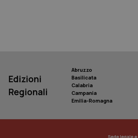
tracking-sites-ironf
tracking-enable
tracking-sites-ironf
session-id
_ga
Abruzzo
Edizioni
Basilicata
Calabria
Regionali
Campania
PHPSESSID
Emilia-Romagna
_ga_KM60CM4NPH
Sede legale e