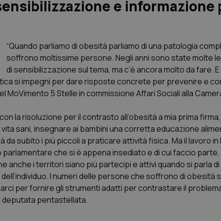
sensibilizzazione e informazione 
“Quando parliamo di obesità parliamo di una patologia compl
soffrono moltissime persone. Negli anni sono state molte 
di sensibilizzazione sul tema, ma c’è ancora molto da fare. E 
itica si impegni per dare risposte concrete per prevenire e 
el MoVimento 5 Stelle in commissione Affari Sociali alla Camer
 la risoluzione per il contrasto all’obesità a mia prima firma,
 di vita sani, insegnare ai bambini una corretta educazione alime
da subito i più piccoli a praticare attività fisica. Ma il lavoro 
o parlamentare che si è appena insediato e di cui faccio parte,
nche i territori siano più partecipi e attivi quando si parla di
dell’individuo. I numeri delle persone che soffrono di obesità 
 per fornire gli strumenti adatti per contrastare il problema
la deputata pentastellata.