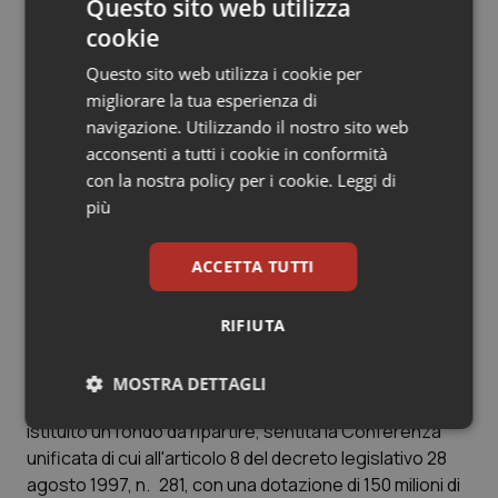
giorni dall'entrata in vigore della presente legge.
Questo sito web utilizza
65-septies. Le minori spese dovute alla introduzione in
cookie
tutto il territorio nazionale della ricetta medica
Questo sito web utilizza i cookie per
elettronica sono individuate ogni sei mesi con decreto
migliorare la tua esperienza di
del Ministero dell'economia e delle finanze e vincolate
navigazione. Utilizzando il nostro sito web
nel Fondo sanitario nazionale a progetti di
acconsenti a tutti i cookie in conformità
manutenzione straordinaria dei sistemi edili ed
con la nostra policy per i cookie.
Leggi di
impiantistici delle strutture ospedaliere.
più
COMMA 68 (Terra dei Fuochi)
ACCETTA TUTTI
1. 2521. Scotto, Marcon, Migliore, Zaratti, Melilla,
Zan, Boccadutri, Pellegrino, Ragosta, Ferrara,
Giancarlo Giordano,
RIFIUTA
Pilozzi, Piazzoni, Zaccagnini, Labriola
68-bis. Nello stato di previsione del Ministero
MOSTRA DETTAGLI
dell'ambiente e della tutela del territorio e del mare, è
istituito un fondo da ripartire, sentita la Conferenza
Necessari
Statistici
Marketing
unificata di cui all'articolo 8 del decreto legislativo 28
agosto 1997, n. 281, con una dotazione di 150 milioni di