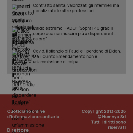
Contratto sanità, valorizzati gli infermieri ma
penalizzate le altre professioni
Caldo estremo, FADOI: “Sopra i 40 gradi il
corpo può non riuscire più a disperdere il
_ga_KM60CM4NPH
.quotidianosanita.it
1 anno
calore”
mes
Covid. Il silenzio di Fauci e il perdono di Biden.
Ma il Quinto Emendamento non è
un’ammissione di colpa
Fornitore
/
Nome
Scadenza
Descrizion
Dominio
Nome
Fornitore
/
Dominio
Scadenza
Des
_ga_0VMQEQKQ1N
.quotidianosanita.it
1 anno 1
Questo
mese
cookie
Quotidiano online
Copyright 2013-2026
VISITOR_INFO1_LIVE
5 mesi 4
Que
Google LLC
viene
settimane
imp
.youtube.com
d'informazione sanitaria
© Homnya Srl
utilizzato
You
Tutti i diritti sono
da Google
ten
riservati
Analytics
pre
Direttore
per
del