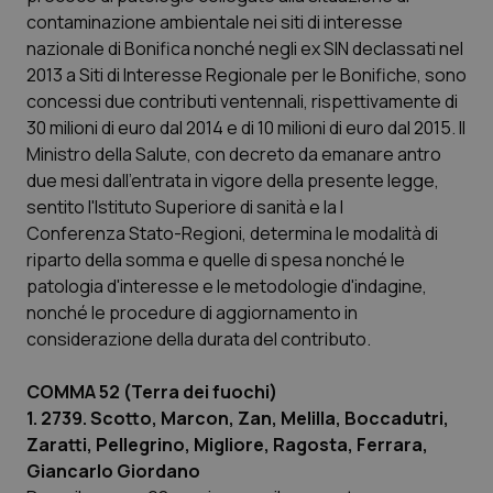
Calabria
Asma & BPCO
contaminazione ambientale nei siti di interesse
nazionale di Bonifica nonché negli ex SIN declassati nel
Campania
Car-T
2013 a Siti di Interesse Regionale per le Bonifiche, sono
concessi due contributi ventennali, rispettivamente di
30 milioni di euro dal 2014 e di 10 milioni di euro dal 2015. Il
Emilia-Romagna
Colesterolo & coronaropatie
Ministro della Salute, con decreto da emanare antro
due mesi dall'entrata in vigore della presente legge,
Friuli Venezia Giulia
Dermatite Atopica
sentito l'Istituto Superiore di sanità e la I
Conferenza Stato-Regioni, determina le modalità di
Lazio
Diabete & glucometri
riparto della somma e quelle di spesa nonché le
patologia d'interesse e le metodologie d'indagine,
Liguria
Disturbi dell’umore
nonché le procedure di aggiornamento in
considerazione della durata del contributo.
Lombardia
Dolore
COMMA 52 (Terra dei fuochi)
Marche
Donna & Salute
1. 2739. Scotto, Marcon, Zan, Melilla, Boccadutri,
Zaratti, Pellegrino, Migliore, Ragosta, Ferrara,
Giancarlo Giordano
Molise
Epatiti