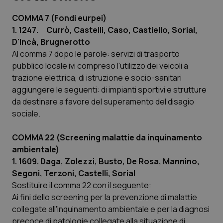
COMMA 7 (Fondi eurpei)
Scienza e Farmaci
1. 1247. Currò, Castelli, Caso, Castiello, Sorial,
D'Incà, Brugnerotto
Studi e Analisi
Al comma 7 dopo le parole: servizi di trasporto
pubblico locale ivi compreso l'utilizzo dei veicoli a
Lettere al direttore
trazione elettrica, di istruzione e socio-sanitari
aggiungere le seguenti: di impianti sportivi e strutture
Edizioni Regionali
da destinare a favore del superamento del disagio
sociale.
QS Pro
COMMA 22 (Screening malattie da inquinamento
ambientale)
Professionisti Sanitari.AI
1. 1609. Daga, Zolezzi, Busto, De Rosa, Mannino,
Segoni, Terzoni, Castelli, Sorial
Abruzzo
QS Pro Gold
Sostituire il comma 22 con il seguente:
Ai fini dello screening per la prevenzione di malattie
QS Club
Newsletter
Basilicata
Artrite & artrosi
collegate all'inquinamento ambientale e per la diagnosi
precoce di patologie collegate alla situazione di