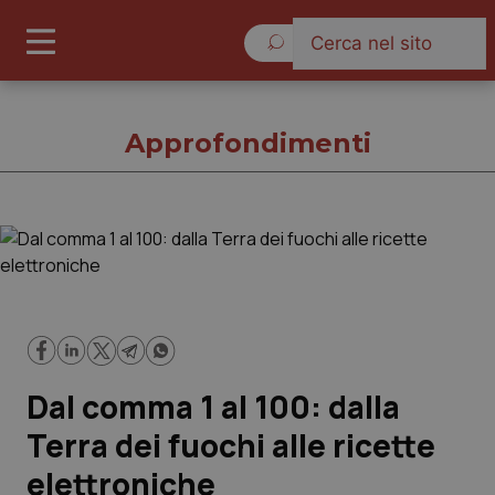
Venerdì 7 Agosto 2026
Approfondimenti
Approfondimenti
Cronache
Governo e Parlamento
Dal comma 1 al 100: dalla
Regioni e Asl
Terra dei fuochi alle ricette
elettroniche
Lavoro e Professioni