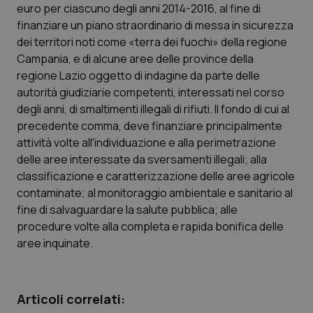
euro per ciascuno degli anni 2014-2016, al fine di
finanziare un piano straordinario di messa in sicurezza
dei territori noti come «terra dei fuochi» della regione
Campania, e di alcune aree delle province della
Necessari
Statistici
Marketing
regione Lazio oggetto di indagine da parte delle
I cookie necessari contribuiscono a rendere fruibile il
autorità giudiziarie competenti, interessati nel corso
sito web abilitandone funzionalità di base quali la
navigazione sulle pagine e l'accesso alle aree
degli anni, di smaltimenti illegali di rifiuti. Il fondo di cui al
protette del sito. Il sito web non è in grado di
precedente comma, deve finanziare principalmente
funzionare correttamente senza questi cookie.
attività volte all'individuazione e alla perimetrazione
Nome
Fornitore
/
Dominio
Scaden
delle aree interessate da sversamenti illegali; alla
VISITOR_PRIVACY_METADATA
5 mesi
YouTube
classificazione e caratterizzazione delle aree agricole
settim
.youtube.com
contaminate; al monitoraggio ambientale e sanitario al
fine di salvaguardare la salute pubblica; alle
procedure volte alla completa e rapida bonifica delle
aree inquinate.
Articoli correlati: