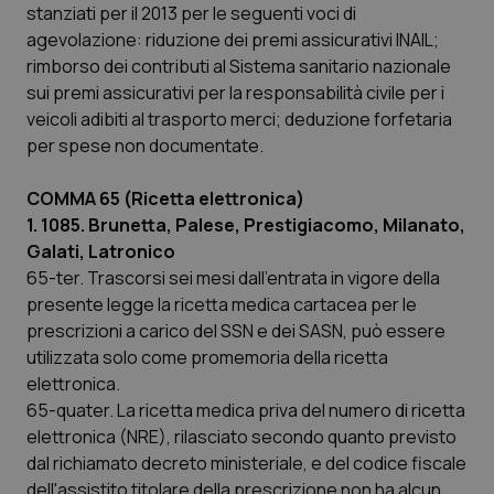
Valle D’Aosta
Oncodermatologia
stanziati per il 2013 per le seguenti voci di
agevolazione: riduzione dei premi assicurativi INAIL;
Veneto
Oncoematologia
rimborso dei contributi al Sistema sanitario nazionale
sui premi assicurativi per la responsabilità civile per i
Oncologia & Nutrizione
veicoli adibiti al trasporto merci; deduzione forfetaria
per spese non documentate.
Psoriasi & pelle
COMMA 65 (Ricetta elettronica)
1. 1085. Brunetta, Palese, Prestigiacomo, Milanato,
Quotidiano Cardiologia
Galati, Latronico
65-ter. Trascorsi sei mesi dall'entrata in vigore della
Quotidiano Chirurgia
presente legge la ricetta medica cartacea per le
prescrizioni a carico del SSN e dei SASN, può essere
Quotidiano Oncologia
utilizzata solo come promemoria della ricetta
elettronica.
Quotidiano Pediatria
65-quater. La ricetta medica priva del numero di ricetta
elettronica (NRE), rilasciato secondo quanto previsto
Rene & patologie urogenitali
dal richiamato decreto ministeriale, e del codice fiscale
dell'assistito titolare della prescrizione non ha alcun