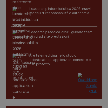
tracking-sites-ironfish-
Leadership Infermieristica 2026: nuovi
www.quotidianosanita.it
4
session-id
settim
modelli di responsabilità e autonomia
2 gior
Leadership Medica 2026: guidare team
_ga
1 anno
Google LLC
clinici ad alte prestazioni
mes
.quotidianosanita.it
AI e telemedicina nello studio
odontoiatrico: applicazioni concrete e
uso protetto