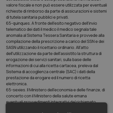
valore fiscale e non può essere utilizzata per eventuali
Salute orale & impianti
richieste di rimborso da parte di assicurazioni e sistemi
di tutela sanitaria pubblici e privati.
Sangue & coagulazione
65-quinques. A fronte dell'esito negativo dell'invio
telematico dei dati il medico il medico segnala tale
Tiroide
anomalia al Sistema Tessera Sanitaria e provvede alla
compilazione della prescrizione a carico del SSN e dei
Tumore al seno
SASN utilizzando il ricettario ordinario. All'atto
dell'utilizzazione da parte dell'assistito la struttura di
Tumore ovarico
erogazione dei servizi sanitari, sulla base delle
informazioni di cui alla ricetta cartacea, preleva dal
Tumori del Polmone & Testa Collo
Sistema di accoglienza centrale (SAC) i dati della
prestazione da erogare ed il numero di ricetta
elettronica.
Tumori gastrointestinali
65-sexies. Il Ministero dell'economia e delle finanze, di
concerto con il Ministero della salute emana
Ulcera & Reflusso
eventuali provvedimenti integrativi del richiamato
decreto ministeriale 2 novembre 2011 entro quindici
Vaccini