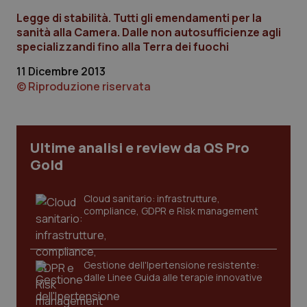
Legge di stabilità. Tutti gli emendamenti per la
sanità alla Camera. Dalle non autosufficienze agli
specializzandi fino alla Terra dei fuochi
11 Dicembre 2013
CookieScriptConsent
5 mesi
CookieScript
© Riproduzione riservata
settim
www.quotidianosanita.it
Ultime analisi e review da QS Pro
Gold
Cloud sanitario: infrastrutture,
compliance, GDPR e Risk management
tracking-sites-ironfish-
www.quotidianosanita.it
4
tracking-enable
settim
Gestione dell'Ipertensione resistente:
2 gior
dalle Linee Guida alle terapie innovative