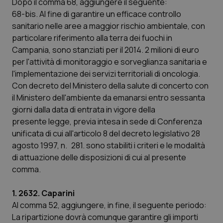
Dopo il comma 68, aggiungere il seguente:
68-bis. Al fine di garantire un efficace controllo
Piemonte
HIV
sanitario nelle aree a maggior rischio ambientale, con
particolare riferimento alla terra dei fuochi in
Provincia Autonoma di Bolzano
Infezioni & Febbre
Campania, sono stanziati per il 2014. 2 milioni di euro
per l'attività di monitoraggio e sorveglianza sanitaria e
Provincia Autonoma di Trento
Ipertensione & Scompenso
l'implementazione dei servizi territoriali di oncologia.
Con decreto del Ministero della salute di concerto con
Puglia
Malattie rare
il Ministero dell'ambiente da emanarsi entro sessanta
giorni dalla data di entrata in vigore della
Sardegna
Malattia di Crohn & Rettocolite Ulcerosa
presente legge, previa intesa in sede di Conferenza
unificata di cui all'articolo 8 del decreto legislativo 28
agosto 1997, n. 281. sono stabiliti i criteri e le modalità
Sicilia
Neuroscienze & patologie neurodegenerative
di attuazione delle disposizioni di cui al presente
comma.
Toscana
Obesità
1. 2632. Caparini
Umbria
Oftalmologia
Al comma 52, aggiungere, in fine, il seguente periodo:
La ripartizione dovrà comunque garantire gli importi