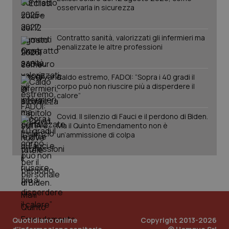
osservarla in sicurezza
Salute orale & impianti
Sangue & coagulazione
Contratto sanità, valorizzati gli infermieri ma
penalizzate le altre professioni
Tiroide
CookieScriptConsent
5 mesi
CookieScript
Caldo estremo, FADOI: “Sopra i 40 gradi il
settim
www.quotidianosanita.it
corpo può non riuscire più a disperdere il
Tumore al seno
calore”
Covid. Il silenzio di Fauci e il perdono di Biden.
Tumore ovarico
Ma il Quinto Emendamento non è
un’ammissione di colpa
Tumori del Polmone & Testa Collo
Tumori gastrointestinali
Ulcera & Reflusso
tracking-sites-ironfish-
www.quotidianosanita.it
4
tracking-enable
settim
2 gior
Quotidiano online
Copyright 2013-2026
Vaccini