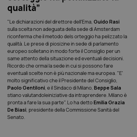
qualità”
Scienza e Farmaci
"Le dichiarazioni del direttore dell'Ema,
Guido Rasi
sulla scelta non adeguata della sede di Amsterdam
Studi e Analisi
riconferma che il metodo dels orteggio ha pelizzato la
qualità. Le prese di piosizine in sede di parlamento
Lettere al direttore
europeo solletano in modo forte il Consiglio per un
same attento della situazione ed eventuali decisioni.
Edizioni Regionali
Ricordo che ormai la sede in cui si possono fare
eventuali scelte non è più nazionale ma europea. "E'
QS Pro
molto significativo che il Presidente del Consiglio,
Paolo Gentiloni
, e il Sindaco di Milano,
Beppe Sala
Professionisti Sanitari.AI
stiano valutandoleiniziative da intraprendere. Milano è
pronta a fare la sua parte". Lo ha detto
Emilia Grazia
Abruzzo
QS Pro Gold
De Biasi
, presidente della Commissione Sanità del
Senato.
QS Club
Newsletter
Basilicata
Artrite & artrosi