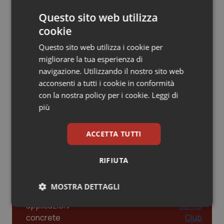
dalle Linee Guida alle terapie innovative
Questo sito web utilizza
Piemonte
HIV
cookie
Provincia Autonoma di Bolzano
Infezioni & Febbre
Leadership Infermieristica 2026: nuovi
Questo sito web utilizza i cookie per
modelli di responsabilità e autonomia
migliorare la tua esperienza di
Provincia Autonoma di Trento
Ipertensione & Scompenso
navigazione. Utilizzando il nostro sito web
acconsenti a tutti i cookie in conformità
Puglia
Malattie rare
Leadership Medica 2026: guidare team
con la nostra policy per i cookie.
Leggi di
clinici ad alte prestazioni
più
Sardegna
Malattia di Crohn & Rettocolite Ulcerosa
ACCETTA TUTTI
AI e telemedicina nello studio
Sicilia
Neuroscienze & patologie neurodegenerative
odontoiatrico: applicazioni concrete e
RIFIUTA
uso protetto
Toscana
Obesità
MOSTRA DETTAGLI
Umbria
Oftalmologia
Necessari
Statistici
Marketing