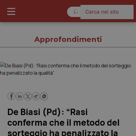
Giovedì 6 Agosto 2026
Approfondimenti
Approfondimenti
Cronache
Governo e Parlamento
De Biasi (Pd): “Rasi
Regioni e Asl
conferma che il metodo del
sorteggio ha penalizzato la
Lavoro e Professioni