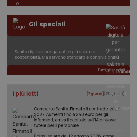
Valle D’Aosta
Oncodermatologia
Veneto
Oncoematologia
Gli speciali
Oncologia & Nutrizione
Necessari
Statistici
Marketing
I cookie necessari contribuiscono a rendere fruibile il
Psoriasi & pelle
sito web abilitandone funzionalità di base quali la
Sanità digitale per garantire più salute e
navigazione sulle pagine e l'accesso alle aree
sostenibilità. Ma servono standard e condivisione
protette del sito. Il sito web non è in grado di
Quotidiano Cardiologia
funzionare correttamente senza questi cookie.
Tutti gli speciali
Nome
Fornitore
/
Dominio
Scaden
Quotidiano Chirurgia
VISITOR_PRIVACY_METADATA
5 mesi
YouTube
settim
.youtube.com
I più letti
[7 giorni]
[30 giorni]
Quotidiano Oncologia
Comparto Sanità. Firmato il contratto 2025-
Quotidiano Pediatria
2027. Aumenti fino a 240 euro per gli
infermieri, arriva il capitolo sull'IA e nuove
tutele per il personale
Rene & patologie urogenitali
Eclissi solare del 12 agosto 2026, come