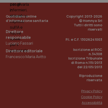
tracking-enable
settim
2 gior
Quotidiano online
Copyright 2013-2026
d'informazione sanitaria
© Homnya Srl
Tutti i diritti sono
tracking-sites-ironfish-
www.quotidianosanita.it
4
session-id
settim
riservati
Direttore
2 gior
responsabile
P.I. e C.F. 13026241003
Luciano Fassari
Iscrizione al ROC
Direttore editoriale
_ga
1 anno
Google LLC
n.34308
mes
Francesco Maria Avitto
.quotidianosanita.it
Iscrizione Tribunale
di Roma n.115/2013
del 22/05/2013
Riproduzione
riservata
Privacy Policy
Cookie Policy
Accessibilità