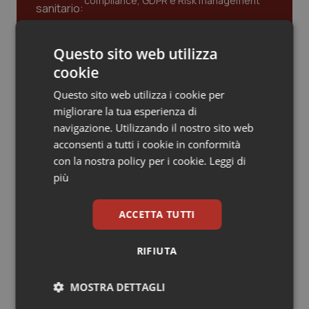
compliance, GDPR e Risk management
Piemonte
HIV
Questo sito web utilizza
Gestione dell'Ipertensione resistente:
Provincia Autonoma di Bolzano
Infezioni & Febbre
dalle Linee Guida alle terapie innovative
cookie
Questo sito web utilizza i cookie per
Provincia Autonoma di Trento
Ipertensione & Scompenso
migliorare la tua esperienza di
Leadership Infermieristica 2026: nuovi
navigazione. Utilizzando il nostro sito web
Puglia
Malattie rare
modelli di responsabilità e autonomia
acconsenti a tutti i cookie in conformità
con la nostra policy per i cookie.
Leggi di
Sardegna
Malattia di Crohn & Rettocolite Ulcerosa
più
Leadership Medica 2026: guidare team
clinici ad alte prestazioni
Sicilia
Neuroscienze & patologie neurodegenerative
ACCETTA TUTTI
Toscana
Obesità
RIFIUTA
AI e telemedicina nello studio
odontoiatrico: applicazioni concrete e
Umbria
Oftalmologia
uso protetto
MOSTRA DETTAGLI