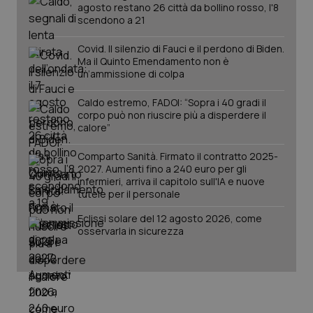
agosto restano 26 città da bollino rosso, l'8
Salute orale & impianti
scendono a 21
Covid. Il silenzio di Fauci e il perdono di Biden.
Sangue & coagulazione
Ma il Quinto Emendamento non è
un’ammissione di colpa
Tiroide
Caldo estremo, FADOI: “Sopra i 40 gradi il
corpo può non riuscire più a disperdere il
Tumore al seno
calore”
CookieScriptConsent
5 mesi
CookieScript
settim
www.quotidianosanita.it
Comparto Sanità. Firmato il contratto 2025-
Tumore ovarico
2027. Aumenti fino a 240 euro per gli
infermieri, arriva il capitolo sull'IA e nuove
tutele per il personale
Tumori del Polmone & Testa Collo
Eclissi solare del 12 agosto 2026, come
osservarla in sicurezza
Tumori gastrointestinali
Ulcera & Reflusso
Vaccini
tracking-sites-ironfish-
www.quotidianosanita.it
4