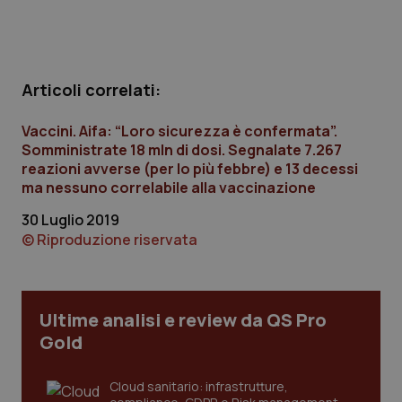
Calabria
Asma & BPCO
Campania
Car-T
Articoli correlati:
Emilia-Romagna
Colesterolo & coronaropatie
Vaccini. Aifa: “Loro sicurezza è confermata”.
Somministrate 18 mln di dosi. Segnalate 7.267
Friuli Venezia Giulia
Dermatite Atopica
reazioni avverse (per lo più febbre) e 13 decessi
ma nessuno correlabile alla vaccinazione
Lazio
Diabete & glucometri
30 Luglio 2019
© Riproduzione riservata
Liguria
Disturbi dell’umore
Lombardia
Dolore
Ultime analisi e review da QS Pro
Marche
Donna & Salute
Gold
Molise
Epatiti
Cloud sanitario: infrastrutture,