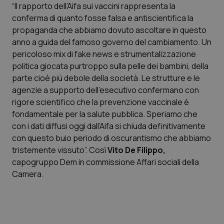
“Il rapporto dell’Aifa sui vaccini rappresenta la
conferma di quanto fosse falsa e antiscientifica la
Scienza e Farmaci
propaganda che abbiamo dovuto ascoltare in questo
anno a guida del famoso governo del cambiamento. Un
Studi e Analisi
pericoloso mix di fake news e strumentalizzazione
politica giocata purtroppo sulla pelle dei bambini, della
Lettere al direttore
parte cioè più debole della società. Le strutture e le
agenzie a supporto dell’esecutivo confermano con
Edizioni Regionali
rigore scientifico che la prevenzione vaccinale è
fondamentale per la salute pubblica. Speriamo che
con i dati diffusi oggi dall’Aifa si chiuda definitivamente
QS Pro
con questo buio periodo di oscurantismo che abbiamo
tristemente vissuto”. Così
Vito De Filippo,
Professionisti Sanitari.AI
capogruppo Dem in commissione Affari sociali della
Camera.
Abruzzo
QS Pro Gold
QS Club
Newsletter
Basilicata
Artrite & artrosi