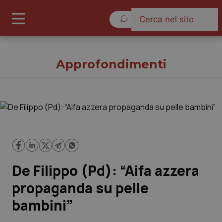
Venerdì 7 Agosto 2026
Approfondimenti
Approfondimenti
Cronache
De Filippo (Pd): “Aifa azzera
Governo e Parlamento
propaganda su pelle
Regioni e Asl
bambini”
Lavoro e Professioni