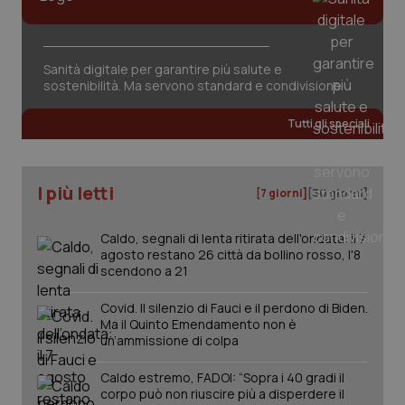
Valle D’Aosta
Oncodermatologia
Veneto
Oncoematologia
Necessari
Statistici
Marketing
Sanità digitale per garantire più salute e
sostenibilità. Ma servono standard e condivisione
I cookie necessari contribuiscono a rendere fruibile il
Oncologia & Nutrizione
sito web abilitandone funzionalità di base quali la
navigazione sulle pagine e l'accesso alle aree
Tutti gli speciali
protette del sito. Il sito web non è in grado di
Psoriasi & pelle
funzionare correttamente senza questi cookie.
Nome
Fornitore
/
Dominio
Scaden
Quotidiano Cardiologia
I più letti
[7 giorni]
[30 giorni]
VISITOR_PRIVACY_METADATA
5 mesi
YouTube
settim
.youtube.com
Quotidiano Chirurgia
Caldo, segnali di lenta ritirata dell'ondata: il 7
agosto restano 26 città da bollino rosso, l'8
scendono a 21
Quotidiano Oncologia
Covid. Il silenzio di Fauci e il perdono di Biden.
Ma il Quinto Emendamento non è
Quotidiano Pediatria
un’ammissione di colpa
Rene & patologie urogenitali
Caldo estremo, FADOI: “Sopra i 40 gradi il
corpo può non riuscire più a disperdere il