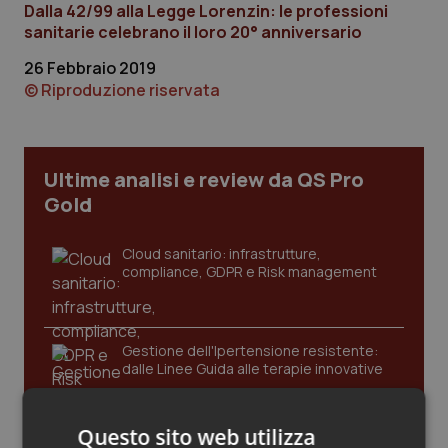
Dalla 42/99 alla Legge Lorenzin: le professioni
Calabria
Asma & BPCO
sanitarie celebrano il loro 20° anniversario
Campania
Car-T
26 Febbraio 2019
© Riproduzione riservata
Emilia-Romagna
Colesterolo & coronaropatie
Friuli Venezia Giulia
Dermatite Atopica
Ultime analisi e review da QS Pro
Gold
Lazio
Diabete & glucometri
Cloud sanitario: infrastrutture,
compliance, GDPR e Risk management
Liguria
Disturbi dell’umore
Lombardia
Dolore
Gestione dell'Ipertensione resistente:
dalle Linee Guida alle terapie innovative
Marche
Donna & Salute
Molise
Epatiti
Questo sito web utilizza
Leadership Infermieristica 2026: nuovi