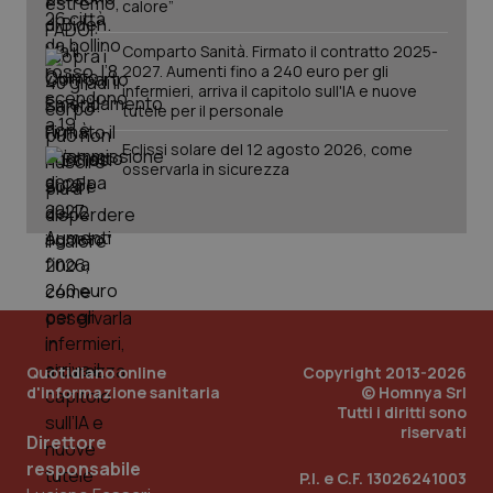
calore”
Salute orale & impianti
Comparto Sanità. Firmato il contratto 2025-
2027. Aumenti fino a 240 euro per gli
Sangue & coagulazione
infermieri, arriva il capitolo sull'IA e nuove
CookieScriptConsent
5 mesi
tutele per il personale
CookieScript
settim
www.quotidianosanita.it
Tiroide
Eclissi solare del 12 agosto 2026, come
osservarla in sicurezza
Tumore al seno
Tumore ovarico
Tumori del Polmone & Testa Collo
Tumori gastrointestinali
Quotidiano online
Copyright 2013-2026
tracking-sites-ironfish-
www.quotidianosanita.it
4
d'informazione sanitaria
© Homnya Srl
tracking-enable
settim
Tutti i diritti sono
2 gior
Ulcera & Reflusso
riservati
Direttore
responsabile
P.I. e C.F. 13026241003
Vaccini