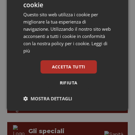
cookie
modelli di responsabilità e autonomia
Piemonte
HIV
Questo sito web utilizza i cookie per
migliorare la tua esperienza di
Provincia Autonoma di Bolzano
Infezioni & Febbre
navigazione. Utilizzando il nostro sito web
Leadership Medica 2026: guidare team
clinici ad alte prestazioni
acconsenti a tutti i cookie in conformità
Provincia Autonoma di Trento
Ipertensione & Scompenso
con la nostra policy per i cookie.
Leggi di
più
Puglia
Malattie rare
AI e telemedicina nello studio
odontoiatrico: applicazioni concrete e
ACCETTA TUTTI
uso protetto
Sardegna
Malattia di Crohn & Rettocolite Ulcerosa
RIFIUTA
Sicilia
Neuroscienze & patologie neurodegenerative
MOSTRA DETTAGLI
Toscana
Obesità
Necessari
Statistici
Marketing
Umbria
Oftalmologia
Gli speciali