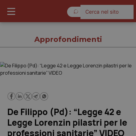
Venerdì 7 Agosto 2026
Approfondimenti
Approfondimenti
Cronache
Governo e Parlamento
De Filippo (Pd): “Legge 42 e
Regioni e Asl
Legge Lorenzin pilastri per le
professioni sanitarie” VIDEO
Lavoro e Professioni