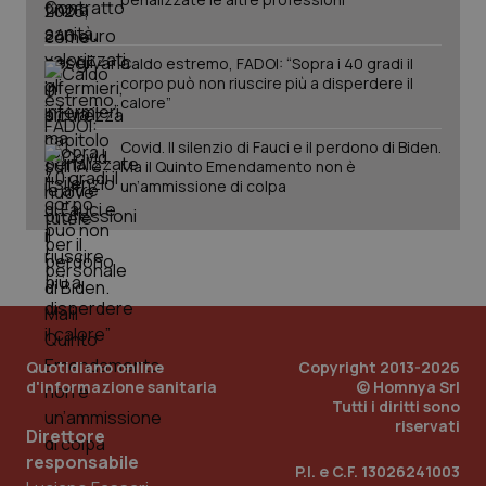
Salute orale & impianti
Caldo estremo, FADOI: “Sopra i 40 gradi il
Sangue & coagulazione
corpo può non riuscire più a disperdere il
calore”
CookieScriptConsent
5 mesi
CookieScript
settim
www.quotidianosanita.it
Tiroide
Covid. Il silenzio di Fauci e il perdono di Biden.
Ma il Quinto Emendamento non è
un’ammissione di colpa
Tumore al seno
Tumore ovarico
Tumori del Polmone & Testa Collo
Tumori gastrointestinali
Quotidiano online
Copyright 2013-2026
tracking-sites-ironfish-
www.quotidianosanita.it
4
d'informazione sanitaria
© Homnya Srl
tracking-enable
settim
Tutti i diritti sono
2 gior
Ulcera & Reflusso
riservati
Direttore
responsabile
P.I. e C.F. 13026241003
Vaccini