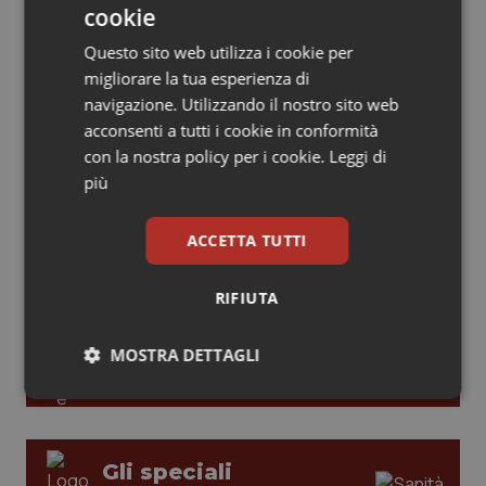
cookie
modelli di responsabilità e autonomia
Piemonte
HIV
Questo sito web utilizza i cookie per
migliorare la tua esperienza di
Provincia Autonoma di Bolzano
Infezioni & Febbre
navigazione. Utilizzando il nostro sito web
Leadership Medica 2026: guidare team
clinici ad alte prestazioni
acconsenti a tutti i cookie in conformità
Provincia Autonoma di Trento
Ipertensione & Scompenso
con la nostra policy per i cookie.
Leggi di
più
Puglia
Malattie rare
AI e telemedicina nello studio
odontoiatrico: applicazioni concrete e
ACCETTA TUTTI
uso protetto
Sardegna
Malattia di Crohn & Rettocolite Ulcerosa
RIFIUTA
Sicilia
Neuroscienze & patologie neurodegenerative
MOSTRA DETTAGLI
Toscana
Obesità
Necessari
Statistici
Marketing
Umbria
Oftalmologia
Gli speciali