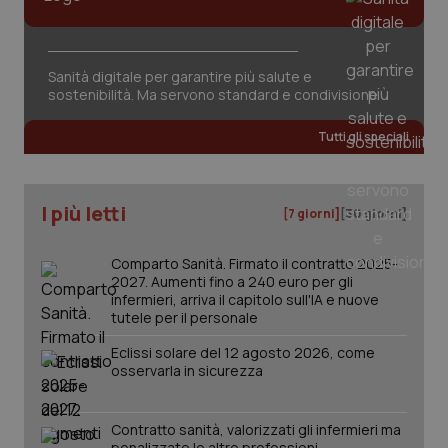
Valle D’Aosta
Oncodermatologia
Veneto
Oncoematologia
Necessari
Statistici
Marketing
Sanità digitale per garantire più salute e
sostenibilità. Ma servono standard e condivisione
I cookie necessari contribuiscono a rendere fruibile il
Oncologia & Nutrizione
sito web abilitandone funzionalità di base quali la
navigazione sulle pagine e l'accesso alle aree
Tutti gli speciali
protette del sito. Il sito web non è in grado di
Psoriasi & pelle
funzionare correttamente senza questi cookie.
Nome
Fornitore
/
Dominio
Scaden
Quotidiano Cardiologia
I più letti
[7 giorni]
[30 giorni]
VISITOR_PRIVACY_METADATA
5 mesi
YouTube
settim
.youtube.com
Quotidiano Chirurgia
Comparto Sanità. Firmato il contratto 2025-
2027. Aumenti fino a 240 euro per gli
infermieri, arriva il capitolo sull'IA e nuove
Quotidiano Oncologia
tutele per il personale
Eclissi solare del 12 agosto 2026, come
Quotidiano Pediatria
osservarla in sicurezza
Rene & patologie urogenitali
Contratto sanità, valorizzati gli infermieri ma
penalizzate le altre professioni