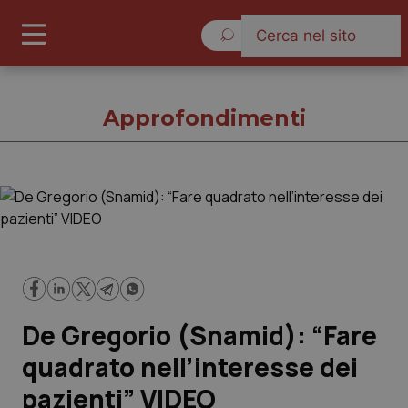
Giovedì 6 Agosto 2026
Approfondimenti
Approfondimenti
Cronache
Governo e Parlamento
De Gregorio (Snamid): “Fare
Regioni e Asl
quadrato nell’interesse dei
pazienti” VIDEO
Lavoro e Professioni