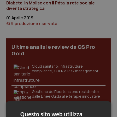
Diabete. In Molise con il Pdta la rete sociale
Calabria
Asma & BPCO
diventa strategica
Campania
Car-T
01 Aprile 2019
© Riproduzione riservata
Emilia-Romagna
Colesterolo & coronaropatie
Friuli Venezia Giulia
Dermatite Atopica
Ultime analisi e review da QS Pro
Gold
Lazio
Diabete & glucometri
Cloud sanitario: infrastrutture,
compliance, GDPR e Risk management
Liguria
Disturbi dell’umore
Lombardia
Dolore
Gestione dell'Ipertensione resistente:
dalle Linee Guida alle terapie innovative
Marche
Donna & Salute
Molise
Epatiti
Questo sito web utilizza
Leadership Infermieristica 2026: nuovi