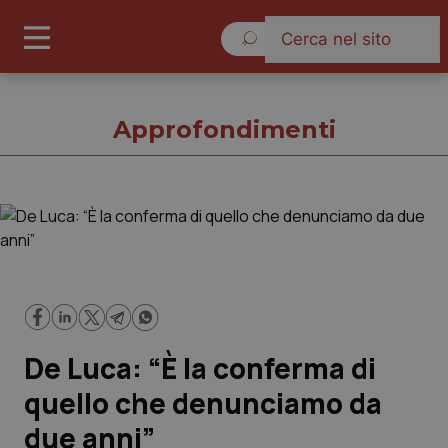
Domenica 9 Agosto 2026
Approfondimenti
Approfondimenti
Cronache
Governo e Parlamento
De Luca: “È la conferma di
Regioni e Asl
quello che denunciamo da
due anni”
Lavoro e Professioni