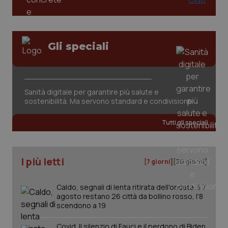
Salute orale & impianti
Nome
Fornitore
/
Dominio
Scaden
VISITOR_PRIVACY_METADATA
5 mesi
YouTube
settim
.youtube.com
Sangue & coagulazione
Gli speciali
Tiroide
Tumore al seno
Sanità digitale per garantire più salute e
sostenibilità. Ma servono standard e condivisione
Tumore ovarico
Tutti gli speciali
Tumori del Polmone & Testa Collo
I più letti
[7 giorni]
[30 giorni]
Tumori gastrointestinali
Caldo, segnali di lenta ritirata dell'ondata: il 7
CookieScriptConsent
5 mesi
CookieScript
Ulcera & Reflusso
agosto restano 26 città da bollino rosso, l'8
settim
www.quotidianosanita.it
scendono a 19
Vaccini
Covid. Il silenzio di Fauci e il perdono di Biden.