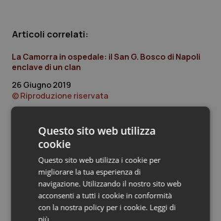
Piemonte
HIV
Articoli correlati:
Provincia Autonoma di Bolzano
Infezioni & Febbre
La Camorra in ospedale: il San G. Bosco di Napoli
enclave di un clan
Provincia Autonoma di Trento
Ipertensione & Scompenso
26 Giugno 2019
Puglia
Malattie rare
© Riproduzione riservata
Sardegna
Malattia di Crohn & Rettocolite Ulcerosa
Questo sito web utilizza
Ultime analisi e review da QS Pro
cookie
Sicilia
Neuroscienze & patologie neurodegenerative
Gold
Questo sito web utilizza i cookie per
Toscana
Obesità
migliorare la tua esperienza di
Cloud sanitario: infrastrutture,
navigazione. Utilizzando il nostro sito web
compliance, GDPR e Risk management
acconsenti a tutti i cookie in conformità
Umbria
Oftalmologia
con la nostra policy per i cookie.
Leggi di
più