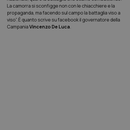
Calabria
Asma & BPCO
La camorra si sconfigge non con le chiacchiere e la
propaganda, ma facendo sul campo la battaglia viso a
Campania
Car-T
viso”. È quanto scrive su facebook il governatore della
Campania
Vincenzo De Luca
.
Emilia-Romagna
Colesterolo & coronaropatie
Friuli Venezia Giulia
Dermatite Atopica
Lazio
Diabete & glucometri
Liguria
Disturbi dell’umore
Lombardia
Dolore
Marche
Donna & Salute
Molise
Epatiti