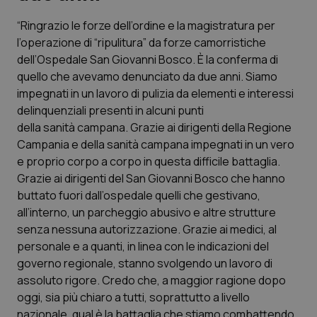
“Ringrazio le forze dell’ordine e la magistratura per
Scienza e Farmaci
l’operazione di “ripulitura” da forze camorristiche
dell’Ospedale San Giovanni Bosco. È la conferma di
Studi e Analisi
quello che avevamo denunciato da due anni. Siamo
impegnati in un lavoro di pulizia da elementi e interessi
Lettere al direttore
delinquenziali presenti in alcuni punti
della sanità campana. Grazie ai dirigenti della Regione
Edizioni Regionali
Campania e della sanità campana impegnati in un vero
e proprio corpo a corpo in questa difficile battaglia.
Grazie ai dirigenti del San Giovanni Bosco che hanno
QS Pro
buttato fuori dall’ospedale quelli che gestivano,
all’interno, un parcheggio abusivo e altre strutture
Professionisti Sanitari.AI
senza nessuna autorizzazione. Grazie ai medici, al
personale e a quanti, in linea con le indicazioni del
Abruzzo
QS Pro Gold
governo regionale, stanno svolgendo un lavoro di
assoluto rigore. Credo che, a maggior ragione dopo
QS Club
Newsletter
Basilicata
Artrite & artrosi
oggi, sia più chiaro a tutti, soprattutto a livello
nazionale, qual è la battaglia che stiamo combattendo.