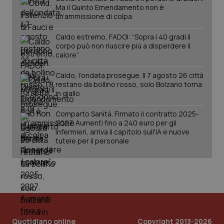
Ma il Quinto Emendamento non è
un’ammissione di colpa
Caldo estremo, FADOI: “Sopra i 40 gradi il
corpo può non riuscire più a disperdere il
calore”
Caldo, l’ondata prosegue. Il 7 agosto 26 città
restano da bollino rosso, solo Bolzano torna
tracking-sites-ironfish-
www.quotidianosanita.it
4
in giallo
tracking-enable
settim
2 gior
Comparto Sanità. Firmato il contratto 2025-
2027. Aumenti fino a 240 euro per gli
infermieri, arriva il capitolo sull'IA e nuove
tutele per il personale
tracking-sites-ironfish-
www.quotidianosanita.it
4
session-id
settim
2 gior
_ga
1 anno
Google LLC
mes
.quotidianosanita.it
Quotidiano online
Copyright 2013-2026