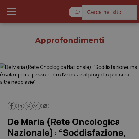
Venerdì 7 Agosto 2026
Approfondimenti
Approfondimenti
Cronache
Governo e Parlamento
De Maria (Rete Oncologica
Regioni e Asl
Nazionale): “Soddisfazione,
Lavoro e Professioni