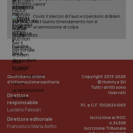
calore”
Covid. Il silenzio di Fauci e il perdono di Biden.
Ma il Quinto Emendamento non è
tracking-sites-ironfish-
www.quotidianosanita.it
4
un’ammissione di colpa
tracking-enable
settim
2 gior
tracking-sites-ironfish-
www.quotidianosanita.it
4
session-id
settim
2 gior
Quotidiano online
Copyright 2013-2026
d'informazione sanitaria
© Homnya Srl
Tutti i diritti sono
riservati
_ga
1 anno
Google LLC
Direttore
mes
.quotidianosanita.it
responsabile
P.I. e C.F. 13026241003
Luciano Fassari
Iscrizione al ROC
Direttore editoriale
n.34308
Francesco Maria Avitto
Iscrizione Tribunale