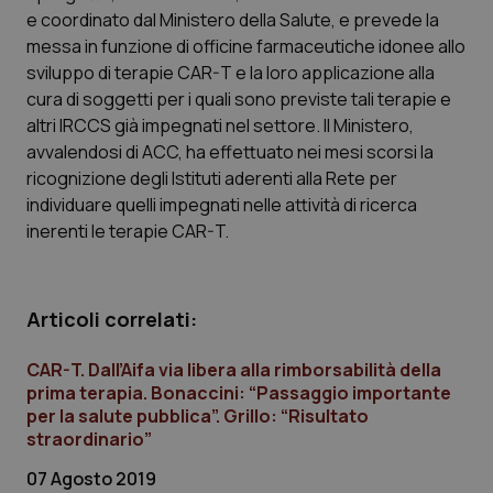
Calabria
Asma & BPCO
e coordinato dal Ministero della Salute, e prevede la
messa in funzione di officine farmaceutiche idonee allo
sviluppo di terapie CAR-T e la loro applicazione alla
Campania
Car-T
cura di soggetti per i quali sono previste tali terapie e
altri IRCCS già impegnati nel settore. Il Ministero,
Emilia-Romagna
Colesterolo & coronaropatie
avvalendosi di ACC, ha effettuato nei mesi scorsi la
ricognizione degli Istituti aderenti alla Rete per
Friuli Venezia Giulia
Dermatite Atopica
individuare quelli impegnati nelle attività di ricerca
inerenti le terapie CAR-T.
Lazio
Diabete & glucometri
Liguria
Disturbi dell’umore
Articoli correlati:
Lombardia
Dolore
CAR-T. Dall’Aifa via libera alla rimborsabilità della
prima terapia. Bonaccini: “Passaggio importante
per la salute pubblica”. Grillo: “Risultato
Marche
Donna & Salute
straordinario”
Molise
Epatiti
07 Agosto 2019