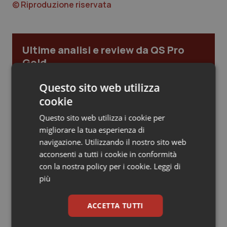
© Riproduzione riservata
Piemonte
HIV
Provincia Autonoma di Bolzano
Infezioni & Febbre
Ultime analisi e review da QS Pro
Gold
Provincia Autonoma di Trento
Ipertensione & Scompenso
Questo sito web utilizza
Cloud sanitario: infrastrutture,
Puglia
Malattie rare
compliance, GDPR e Risk management
cookie
Questo sito web utilizza i cookie per
Sardegna
Malattia di Crohn & Rettocolite Ulcerosa
migliorare la tua esperienza di
Gestione dell'Ipertensione resistente:
navigazione. Utilizzando il nostro sito web
dalle Linee Guida alle terapie innovative
Sicilia
Neuroscienze & patologie neurodegenerative
acconsenti a tutti i cookie in conformità
con la nostra policy per i cookie.
Leggi di
Toscana
Obesità
più
Leadership Infermieristica 2026: nuovi
modelli di responsabilità e autonomia
Umbria
Oftalmologia
ACCETTA TUTTI