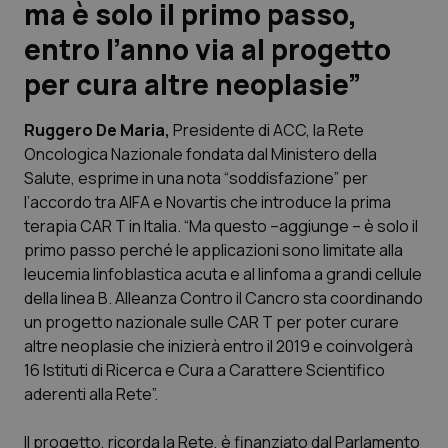
ma è solo il primo passo,
entro l’anno via al progetto
Scienza e Farmaci
per cura altre neoplasie”
Studi e Analisi
Ruggero De Maria,
Presidente di ACC, la Rete
Lettere al direttore
Oncologica Nazionale fondata dal Ministero della
Salute, esprime in una nota “soddisfazione” per
Edizioni Regionali
l’accordo tra AIFA e Novartis che introduce la prima
terapia CAR T in Italia. “Ma questo –aggiunge – è solo il
primo passo perché le applicazioni sono limitate alla
QS Pro
leucemia linfoblastica acuta e al linfoma a grandi cellule
della linea B. Alleanza Contro il Cancro sta coordinando
Professionisti Sanitari.AI
un progetto nazionale sulle CAR T per poter curare
altre neoplasie che inizierà entro il 2019 e coinvolgerà
Abruzzo
QS Pro Gold
16 Istituti di Ricerca e Cura a Carattere Scientifico
aderenti alla Rete”.
QS Club
Newsletter
Basilicata
Artrite & artrosi
Il progetto, ricorda la Rete, è finanziato dal Parlamento