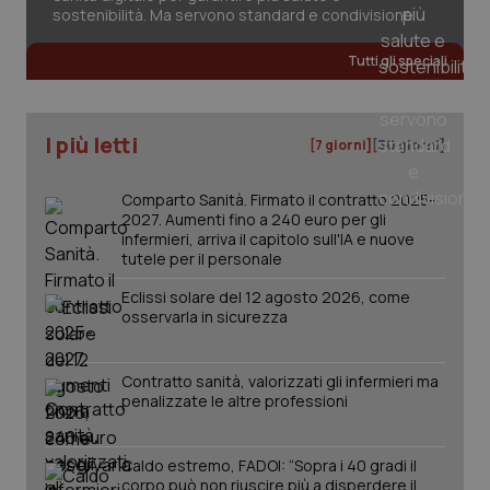
sostenibilità. Ma servono standard e condivisione
Salute orale & impianti
Tutti gli speciali
Sangue & coagulazione
Tiroide
I più letti
[7 giorni]
[30 giorni]
Tumore al seno
Comparto Sanità. Firmato il contratto 2025-
2027. Aumenti fino a 240 euro per gli
infermieri, arriva il capitolo sull'IA e nuove
Tumore ovarico
tutele per il personale
Eclissi solare del 12 agosto 2026, come
Tumori del Polmone & Testa Collo
CookieScriptConsent
5 mesi
CookieScript
osservarla in sicurezza
settim
www.quotidianosanita.it
Tumori gastrointestinali
Contratto sanità, valorizzati gli infermieri ma
penalizzate le altre professioni
Ulcera & Reflusso
Caldo estremo, FADOI: “Sopra i 40 gradi il
Vaccini
corpo può non riuscire più a disperdere il