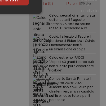
ETTA TUTTI
I più letti
[7 giorni]
[30 giorni]
keting
Caldo, segnali di lenta ritirata
dell'ondata: il 7 agosto
restano 26 città da bollino
rosso, l'8 scendono a 19
Covid. Il silenzio di Fauci e il
perdono di Biden. Ma il Quinto
Emendamento non è
un’ammissione di colpa
igazione sulle pagine
Caldo estremo, FADOI:
kie.
“Sopra i 40 gradi il corpo può
non riuscire più a disperdere
il calore”
er memorizzare le
utente per la loro
Comparto Sanità. Firmato il
 dati sul consenso
contratto 2025-2027.
itiche e
Aumenti fino a 240 euro per
tendo che le loro
ssioni future.
gli infermieri, arriva il capitolo
sull'IA e nuove tutele per il
l servizio Cookie-
personale
erenze di consenso
sario che il banner