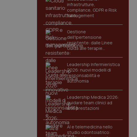
infrastrutture,
compliance, GDPR e Risk
management
Gestione
dell'Ipertensione
resistente: dalle Linee
Guida alle terapie
innovative
Leadership Infermieristica
2026: nuovi modelli di
responsabilità e
autonomia
Leadership Medica 2026:
guidare team clinici ad
alte prestazioni
AI e telemedicina nello
studio odontoiatrico: