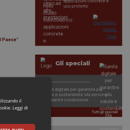
applicazioni concrete e
uso protetto
il Paese”
Gli speciali
Sanità digitale per garantire più
salute e sostenibilità. Ma servono
standard e condivisione
ilizzando il
cookie.
Leggi di
Tutti gli speciali