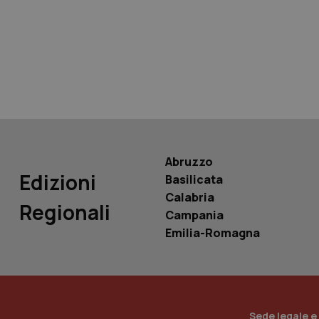
tracking-sites-ironf
tracking-enable
tracking-sites-ironf
session-id
_ga
Abruzzo
Edizioni
Basilicata
Calabria
Regionali
Campania
PHPSESSID
Emilia-Romagna
_ga_KM60CM4NPH
Sede legale e