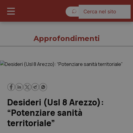
Giovedì 6 Agosto 2026
Approfondimenti
Approfondimenti
Cronache
Desideri (Usl 8 Arezzo):
Governo e Parlamento
“Potenziare sanità
Regioni e Asl
territoriale”
Lavoro e Professioni