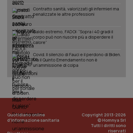
Salute orale & impianti
Contratto sanità, valorizzati gli infermieri ma
penalizzate le altre professioni
Sangue & coagulazione
Caldo estremo, FADOI: “Sopra i 40 gradi il
CookieScriptConsent
5 mesi
Tiroide
corpo può non riuscire più a disperdere il
CookieScript
settim
www.quotidianosanita.it
calore”
Tumore al seno
Covid. Il silenzio di Fauci e il perdono di Biden.
Ma il Quinto Emendamento non è
un’ammissione di colpa
Tumore ovarico
Tumori del Polmone & Testa Collo
Tumori gastrointestinali
tracking-sites-ironfish-
www.quotidianosanita.it
4
Ulcera & Reflusso
Quotidiano online
Copyright 2013-2026
tracking-enable
settim
d'informazione sanitaria
© Homnya Srl
2 gior
Tutti i diritti sono
Vaccini
riservati