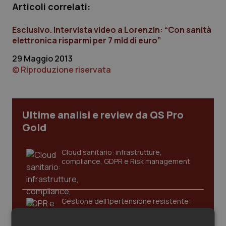
Articoli correlati:
Calabria
Asma & BPCO
Esclusivo. Intervista video a Lorenzin: “Con sanità
Campania
Car-T
elettronica risparmi per 7 mld di euro”
29 Maggio 2013
Emilia-Romagna
Colesterolo & coronaropatie
© Riproduzione riservata
Friuli Venezia Giulia
Dermatite Atopica
Lazio
Diabete & glucometri
Ultime analisi e review da QS Pro
Gold
Liguria
Disturbi dell’umore
Cloud sanitario: infrastrutture,
compliance, GDPR e Risk management
Lombardia
Dolore
Marche
Donna & Salute
Gestione dell'Ipertensione resistente:
dalle Linee Guida alle terapie innovative
Molise
Epatiti