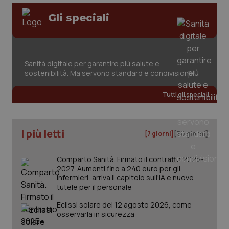
Valle D’Aosta
Oncodermatologia
Gli speciali
Veneto
Oncoematologia
Necessari
Statistici
Marketing
Oncologia & Nutrizione
Sanità digitale per garantire più salute e
I cookie necessari contribuiscono a rendere fruibile il
sito web abilitandone funzionalità di base quali la
sostenibilità. Ma servono standard e condivisione
Psoriasi & pelle
navigazione sulle pagine e l'accesso alle aree
protette del sito. Il sito web non è in grado di
Tutti gli speciali
funzionare correttamente senza questi cookie.
Quotidiano Cardiologia
Nome
Fornitore
/
Dominio
Scaden
VISITOR_PRIVACY_METADATA
5 mesi
YouTube
I più letti
Quotidiano Chirurgia
[7 giorni]
[30 giorni]
settim
.youtube.com
Comparto Sanità. Firmato il contratto 2025-
Quotidiano Oncologia
2027. Aumenti fino a 240 euro per gli
infermieri, arriva il capitolo sull'IA e nuove
Quotidiano Pediatria
tutele per il personale
Eclissi solare del 12 agosto 2026, come
Rene & patologie urogenitali
osservarla in sicurezza