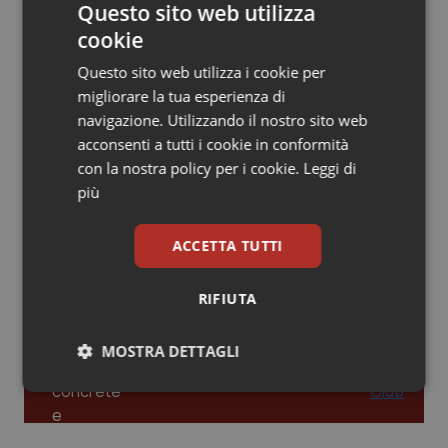
Questo sito web utilizza
Piemonte
HIV
cookie
Leadership Infermieristica 2026: nuovi
modelli di responsabilità e autonomia
Questo sito web utilizza i cookie per
Provincia Autonoma di Bolzano
Infezioni & Febbre
migliorare la tua esperienza di
navigazione. Utilizzando il nostro sito web
Provincia Autonoma di Trento
Ipertensione & Scompenso
acconsenti a tutti i cookie in conformità
Leadership Medica 2026: guidare team
clinici ad alte prestazioni
con la nostra policy per i cookie.
Leggi di
Puglia
Malattie rare
più
Sardegna
Malattia di Crohn & Rettocolite Ulcerosa
AI e telemedicina nello studio
ACCETTA TUTTI
odontoiatrico: applicazioni concrete e
uso protetto
Sicilia
Neuroscienze & patologie neurodegenerative
RIFIUTA
Toscana
Obesità
MOSTRA DETTAGLI
Necessari
Statistici
Marketing
Umbria
Oftalmologia