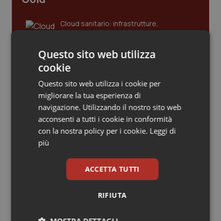
Piemonte
HIV
Cloud sanitario: infrastrutture,
compliance, GDPR e Risk management
Provincia Autonoma di Bolzano
Infezioni & Febbre
Questo sito web utilizza
cookie
Provincia Autonoma di Trento
Ipertensione & Scompenso
Gestione dell'Ipertensione resistente:
dalle Linee Guida alle terapie innovative
Questo sito web utilizza i cookie per
Puglia
Malattie rare
migliorare la tua esperienza di
navigazione. Utilizzando il nostro sito web
Sardegna
Malattia di Crohn & Rettocolite Ulcerosa
acconsenti a tutti i cookie in conformità
Leadership Infermieristica 2026: nuovi
modelli di responsabilità e autonomia
con la nostra policy per i cookie.
Leggi di
più
Sicilia
Neuroscienze & patologie neurodegenerative
Leadership Medica 2026: guidare team
ACCETTA TUTTI
Toscana
Obesità
clinici ad alte prestazioni
RIFIUTA
Umbria
Oftalmologia
AI e telemedicina nello studio