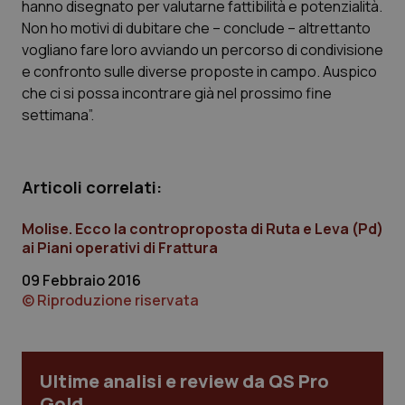
hanno disegnato per valutarne fattibilità e potenzialità.
Calabria
Asma & BPCO
Non ho motivi di dubitare che – conclude – altrettanto
vogliano fare loro avviando un percorso di condivisione
Campania
Car-T
e confronto sulle diverse proposte in campo. Auspico
che ci si possa incontrare già nel prossimo fine
Emilia-Romagna
Colesterolo & coronaropatie
settimana”.
Friuli Venezia Giulia
Dermatite Atopica
Articoli correlati:
Lazio
Diabete & glucometri
Molise. Ecco la controproposta di Ruta e Leva (Pd)
ai Piani operativi di Frattura
Liguria
Disturbi dell’umore
09 Febbraio 2016
Lombardia
Dolore
© Riproduzione riservata
Marche
Donna & Salute
Ultime analisi e review da QS Pro
Molise
Epatiti
Gold