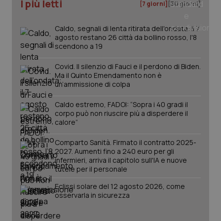
I più letti
[7 giorni]
[30 giorni]
Salute orale & impianti
Caldo, segnali di lenta ritirata dell'ondata: il 7
Sangue & coagulazione
agosto restano 26 città da bollino rosso, l'8
scendono a 19
Tiroide
Covid. Il silenzio di Fauci e il perdono di Biden.
Ma il Quinto Emendamento non è
un’ammissione di colpa
Tumore al seno
Caldo estremo, FADOI: “Sopra i 40 gradi il
CookieScriptConsent
5 mesi
CookieScript
Tumore ovarico
corpo può non riuscire più a disperdere il
settim
www.quotidianosanita.it
calore”
Tumori del Polmone & Testa Collo
Comparto Sanità. Firmato il contratto 2025-
2027. Aumenti fino a 240 euro per gli
infermieri, arriva il capitolo sull'IA e nuove
Tumori gastrointestinali
tutele per il personale
Eclissi solare del 12 agosto 2026, come
Ulcera & Reflusso
osservarla in sicurezza
Vaccini