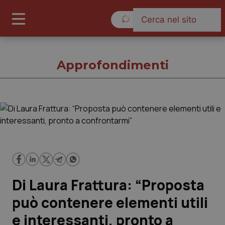
Venerdì 7 Agosto 2026
Approfondimenti
Approfondimenti
Cronache
Governo e Parlamento
Di Laura Frattura: “Proposta
Regioni e Asl
può contenere elementi utili
e interessanti, pronto a
Lavoro e Professioni