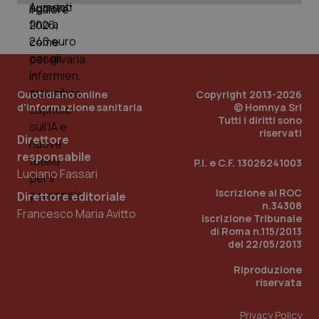
tracking-sites-ironfish-
www.quotidianosanita.it
4
tracking-enable
settim
2 gior
Quotidiano online
Copyright 2013-2026
tracking-sites-ironfish-
www.quotidianosanita.it
4
d'informazione sanitaria
© Homnya Srl
session-id
settim
2 gior
Tutti i diritti sono
riservati
Direttore
responsabile
P.I. e C.F. 13026241003
Luciano Fassari
_ga
1 anno
Google LLC
mes
.quotidianosanita.it
Iscrizione al ROC
Direttore editoriale
n.34308
Francesco Maria Avitto
Iscrizione Tribunale
di Roma n.115/2013
del 22/05/2013
Riproduzione
riservata
Privacy Policy