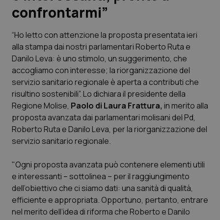
confrontarmi”
Scienza e Farmaci
“Ho letto con attenzione la proposta presentata ieri
alla stampa dai nostri parlamentari Roberto Ruta e
Studi e Analisi
Danilo Leva: è uno stimolo, un suggerimento, che
accogliamo con interesse; la riorganizzazione del
Lettere al direttore
servizio sanitario regionale è aperta a contributi che
risultino sostenibili”. Lo dichiara il presidente della
Edizioni Regionali
Regione Molise,
Paolo di Laura Frattura,
in merito alla
proposta avanzata dai parlamentari molisani del Pd,
QS Pro
Roberto Ruta e Danilo Leva, per la riorganizzazione del
servizio sanitario regionale.
Professionisti Sanitari.AI
"Ogni proposta avanzata può contenere elementi utili
Abruzzo
QS Pro Gold
e interessanti – sottolinea – per il raggiungimento
dell’obiettivo che ci siamo dati: una sanità di qualità,
QS Club
Newsletter
efficiente e appropriata. Opportuno, pertanto, entrare
Basilicata
Artrite & artrosi
nel merito dell’idea di riforma che Roberto e Danilo