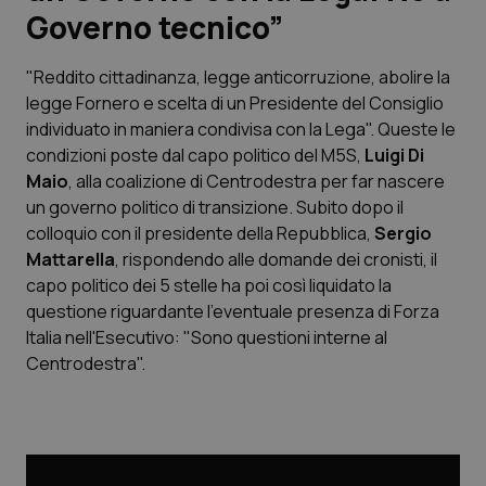
Governo tecnico”
Scienza e Farmaci
"Reddito cittadinanza, legge anticorruzione, abolire la
legge Fornero e scelta di un Presidente del Consiglio
Studi e Analisi
individuato in maniera condivisa con la Lega". Queste le
condizioni poste dal capo politico del M5S,
Luigi Di
Lettere al direttore
Maio
, alla coalizione di Centrodestra per far nascere
un governo politico di transizione. Subito dopo il
Edizioni Regionali
colloquio con il presidente della Repubblica,
Sergio
Mattarella
, rispondendo alle domande dei cronisti, il
QS Pro
capo politico dei 5 stelle ha poi così liquidato la
questione riguardante l'eventuale presenza di Forza
Professionisti Sanitari.AI
Italia nell'Esecutivo: "Sono questioni interne al
Centrodestra".
Abruzzo
QS Pro Gold
QS Club
Newsletter
Basilicata
Artrite & artrosi