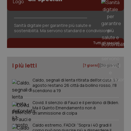
VISITOR_PRIVACY_METADATA
5 mesi
YouTube
settim
Salute orale & impianti
.youtube.com
Sangue & coagulazione
Sanità digitale per garantire più salute e
sostenibilità. Ma servono standard e condivisione
Tiroide
Tutti gli speciali
Tumore al seno
I più letti
[7 giorni]
[30 giorni]
Tumore ovarico
Caldo, segnali di lenta ritirata dell'ondata: il 7
Tumori del Polmone & Testa Collo
agosto restano 26 città da bollino rosso, l'8
scendono a 19
CookieScriptConsent
5 mesi
CookieScript
Tumori gastrointestinali
settim
www.quotidianosanita.it
Covid. Il silenzio di Fauci e il perdono di Biden.
Ma il Quinto Emendamento non è
Ulcera & Reflusso
un’ammissione di colpa
Caldo estremo, FADOI: “Sopra i 40 gradi il
Vaccini
corpo può non riuscire più a disperdere il