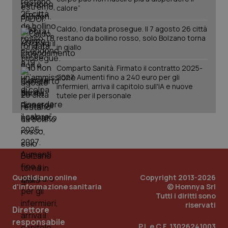
calore”
Caldo, l’ondata prosegue. Il 7 agosto 26 città
restano da bollino rosso, solo Bolzano torna
in giallo
tracking-sites-ironfish-
Comparto Sanità. Firmato il contratto 2025-
www.quotidianosanita.it
4
tracking-enable
settim
2027. Aumenti fino a 240 euro per gli
2 gior
infermieri, arriva il capitolo sull'IA e nuove
tutele per il personale
tracking-sites-ironfish-
www.quotidianosanita.it
4
session-id
settim
2 gior
Quotidiano online
Copyright 2013-2026
_ga
1 anno
Google LLC
d'informazione sanitaria
© Homnya Srl
mes
.quotidianosanita.it
Tutti i diritti sono
riservati
Direttore
responsabile
P.I. e C.F. 13026241003