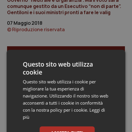
Governo “neutrale e di garanzia”. Ma il voto sarà
comunque gestito da un Esecutivo “non di parte”.
Piemonte
HIV
Gentiloni e i suoi ministri pronti a fare le valig
07 Maggio 2018
Provincia Autonoma di Bolzano
Infezioni & Febbre
© Riproduzione riservata
Provincia Autonoma di Trento
Ipertensione & Scompenso
Ultime analisi e review da QS Pro
Puglia
Malattie rare
Gold
Questo sito web utilizza
Sardegna
Malattia di Crohn & Rettocolite Ulcerosa
cookie
Cloud sanitario: infrastrutture,
Questo sito web utilizza i cookie per
compliance, GDPR e Risk management
Sicilia
Neuroscienze & patologie neurodegenerative
migliorare la tua esperienza di
navigazione. Utilizzando il nostro sito web
Toscana
Obesità
acconsenti a tutti i cookie in conformità
Gestione dell'Ipertensione resistente:
con la nostra policy per i cookie.
Leggi di
dalle Linee Guida alle terapie innovative
Umbria
Oftalmologia
più