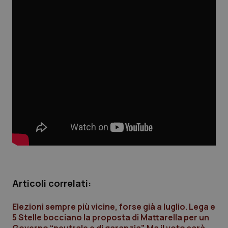
Calabria
Asma & BPCO
Campania
Car-T
Emilia-Romagna
Colesterolo & coronaropatie
Friuli Venezia Giulia
Dermatite Atopica
Lazio
Diabete & glucometri
Liguria
Disturbi dell’umore
Lombardia
Dolore
Articoli correlati:
Marche
Donna & Salute
Elezioni sempre più vicine, forse già a luglio. Lega e
5 Stelle bocciano la proposta di Mattarella per un
Molise
Epatiti