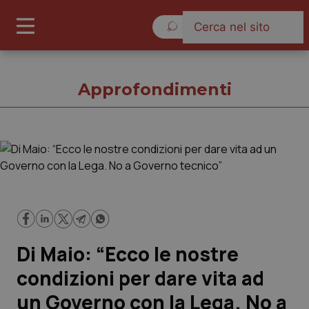
Domenica 9 Agosto 2026
Approfondimenti
Approfondimenti
Cronache
Governo e Parlamento
Di Maio: “Ecco le nostre
Regioni e Asl
condizioni per dare vita ad
un Governo con la Lega. No a
Lavoro e Professioni