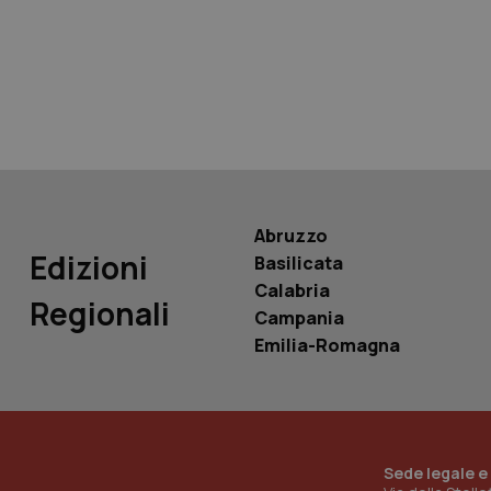
tracking-sites-ironf
tracking-enable
tracking-sites-ironf
session-id
_ga
Abruzzo
Edizioni
Basilicata
Calabria
Regionali
Campania
PHPSESSID
Emilia-Romagna
_ga_KM60CM4NPH
Sede legale e