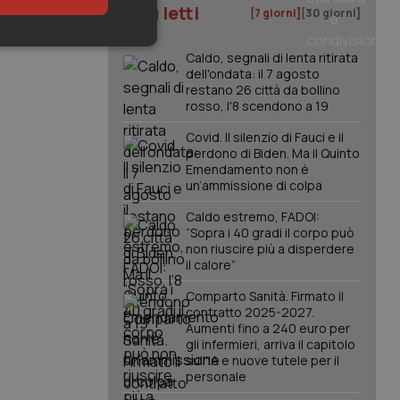
I più letti
[7 giorni]
[30 giorni]
keting
Caldo, segnali di lenta ritirata
dell'ondata: il 7 agosto
restano 26 città da bollino
rosso, l'8 scendono a 19
Covid. Il silenzio di Fauci e il
perdono di Biden. Ma il Quinto
Emendamento non è
un’ammissione di colpa
igazione sulle pagine
Caldo estremo, FADOI:
kie.
“Sopra i 40 gradi il corpo può
non riuscire più a disperdere
il calore”
er memorizzare le
utente per la loro
Comparto Sanità. Firmato il
 dati sul consenso
contratto 2025-2027.
itiche e
tendo che le loro
Aumenti fino a 240 euro per
ssioni future.
gli infermieri, arriva il capitolo
sull'IA e nuove tutele per il
l servizio Cookie-
personale
erenze di consenso
sario che il banner