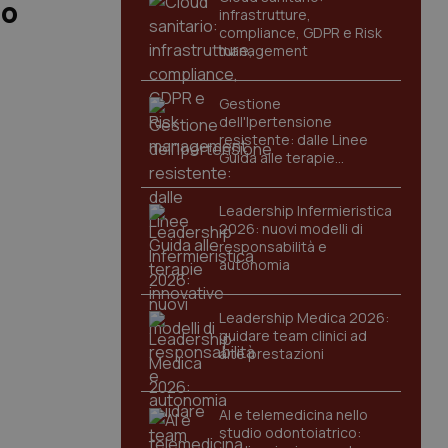
no
infrastrutture,
compliance, GDPR e Risk
management
Gestione
dell'Ipertensione
resistente: dalle Linee
Guida alle terapie
innovative
Leadership Infermieristica
2026: nuovi modelli di
responsabilità e
autonomia
Leadership Medica 2026:
guidare team clinici ad
alte prestazioni
AI e telemedicina nello
studio odontoiatrico: