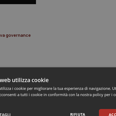
uova governance
web utilizza cookie
ilizza i cookie per migliorare la tua esperienza di navigazione. Ut
consenti a tutti i cookie in conformità con la nostra policy per i 
RIFIUTA
TAGLI
ACC