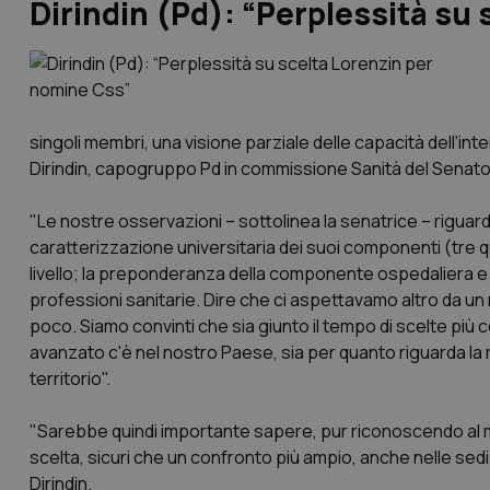
Dirindin (Pd): “Perplessità su
singoli membri, una visione parziale delle capacità dell'in
Dirindin, capogruppo Pd in commissione Sanità del Senato
"Le nostre osservazioni – sottolinea la senatrice – rigua
caratterizzazione universitaria dei suoi componenti (tre q
livello; la preponderanza della componente ospedaliera e la
professioni sanitarie. Dire che ci aspettavamo altro da un
poco. Siamo convinti che sia giunto il tempo di scelte più 
avanzato c'è nel nostro Paese, sia per quanto riguarda la 
territorio".
"Sarebbe quindi importante sapere, pur riconoscendo al min
scelta, sicuri che un confronto più ampio, anche nelle sedi
Dirindin.