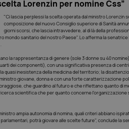
 scelta Lorenzin per nomine Css”
"Ci lascia perplessi la scelta operata dal ministro Lorenzin s
composizione del nuovo Consiglio superiore di Sanità annun
giorni scorsi, che lascia intravvedere, al di là della profession
tero mondo sanitario del nostro Paese". Lo afferma la senatrice
.
rdano la rappresentanza di genere (sole 3 donne su 40 nomine);
uarti dei componenti), con una significativa presenza di centr
 quasi inesistenza della medicina del territorio; la disattenzio
 ministro giovane, donna e con una forte caratterizzazione poli
coraggiose, che guardino al futuro e che riflettano quanto di me
ricerca scientifica che per quanto concerne l'organizzazione s
istro ampia autonomia di nomina, quali criteri abbiano ispirat
 parlamentari, potrà giovare alle scelte future", conclude la se