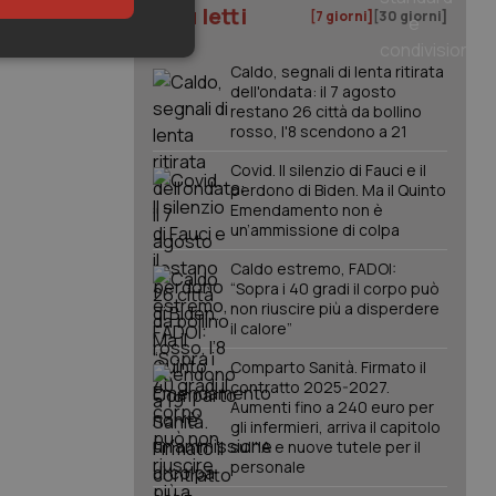
I più letti
[7 giorni]
[30 giorni]
keting
Caldo, segnali di lenta ritirata
dell'ondata: il 7 agosto
restano 26 città da bollino
rosso, l'8 scendono a 21
Covid. Il silenzio di Fauci e il
perdono di Biden. Ma il Quinto
Emendamento non è
un’ammissione di colpa
igazione sulle pagine
Caldo estremo, FADOI:
kie.
“Sopra i 40 gradi il corpo può
non riuscire più a disperdere
il calore”
er memorizzare le
utente per la loro
Comparto Sanità. Firmato il
 dati sul consenso
contratto 2025-2027.
itiche e
tendo che le loro
Aumenti fino a 240 euro per
ssioni future.
gli infermieri, arriva il capitolo
sull'IA e nuove tutele per il
l servizio Cookie-
personale
erenze di consenso
sario che il banner