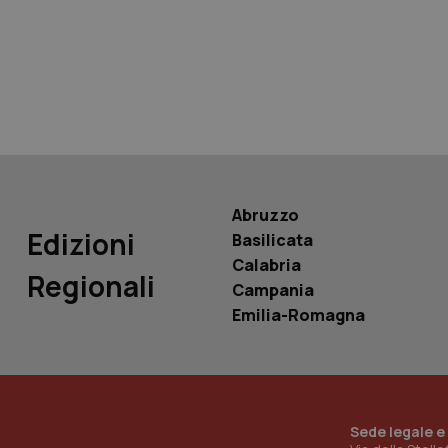
tracking-sites-ironf
tracking-enable
tracking-sites-ironf
session-id
_ga
Abruzzo
Edizioni
Basilicata
Calabria
Regionali
Campania
PHPSESSID
Emilia-Romagna
_ga_KM60CM4NPH
Sede legale e