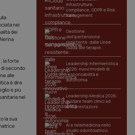
infrastrutture,
compliance, GDPR e Risk
management
ulla
ciata nei
Gestione
alità dei
dell'Ipertensione
 Nerina
resistente: dalle Linee
Guida alle terapie
innovative
 la forte
Leadership Infermieristica
i di secondo
2026: nuovi modelli di
responsabilità e
ne alle
autonomia
tica è dire
glio e più
Leadership Medica 2026:
anitaria nel
guidare team clinici ad
alte prestazioni
o la sua
AI e telemedicina nello
natrice
studio odontoiatrico: