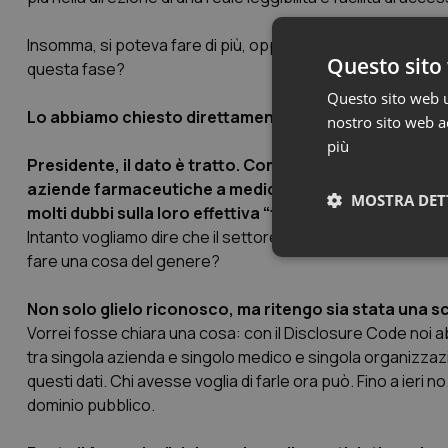
Insomma, si poteva fare di più, oppure ciò che è stato fatt
Questo sito 
questa fase?
Questo sito web ut
Lo abbiamo chiesto direttamente al presidente di Fa
nostro sito web ac
più
Presidente, il dato è tratto. Come da programma il 30 
aziende farmaceutiche a medici e organizzazioni sani
MOSTRA DET
molti dubbi sulla loro effettiva “fruibilità” restano. C
Intanto vogliamo dire che il settore del farmaco è l’unico se
fare una cosa del genere?
Neces
Non solo glielo riconosco, ma ritengo sia stata una s
Vorrei fosse chiara una cosa: con il Disclosure Code noi ab
tra singola azienda e singolo medico e singola organizzazio
questi dati. Chi avesse voglia di farle ora può. Fino a ieri 
dominio pubblico.
I cookie necessari con