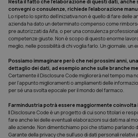
Resta il fatto che l’elaborazione di questi dati, anche
e l'accesso alle aree 
convegni o consulenze, richiede l’elaborazione manuale
Nome
Lo ripeto lo spirito dell’iniziativa non è quello di fare delle 
VISITOR_PRIVACY_
azienda
ha dato un determinato compenso come rimborso s
pre autorizzati da Aifa, o per una consulenza professionale
competenze giuste. Non è scopo di questo enorme lavoro qu
meglio, nelle possibilità di chi voglia farlo. Un giornale, 
CookieScriptConse
Possiamo immaginare però che nei prossimi anni, una
dettaglio dei dati, ad esempio anche sulle branche me
Certamente il Disclosure Code migliorerà nel tempo ma no
tracking-sites-ironf
tracking-enable
per l’appunto miglioramenti o ampliamenti delle informazio
per sé una svolta epocale per il mondo del farmaco.
tracking-sites-ironf
session-id
Farmindustria potrà essere maggiormente coinvolta 
Il Disclosure Code è un progetto di cui sono titolari e res
_ga
fare anche lei delle eventuali elaborazioni sui dati ma a
alle aziende. Non dimentichiamo poi che stiamo parlando di dat
Garante della privacy che sull’uso di dati personali rel