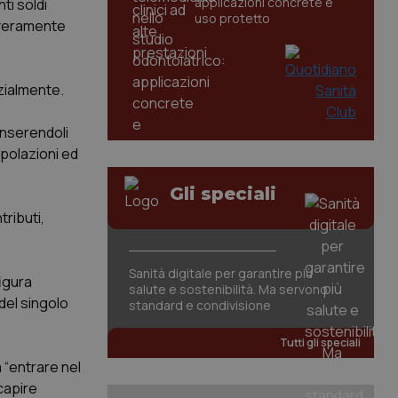
applicazioni concrete e
ti soldi
uso protetto
è veramente
rzialmente.
inserendoli
apolazioni ed
Gli speciali
tributi,
Sanità digitale per garantire più
igura
salute e sostenibilità. Ma servono
del singolo
standard e condivisione
Tutti gli speciali
 “entrare nel
 capire