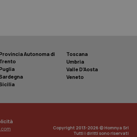
 tenere traccia
r la gestione
one dell’esperienza
e per abilitare il
loggato con identity
Provincia Autonoma di
Toscana
Trento
Umbria
Puglia
Valle D’Aosta
Sardegna
Veneto
Sicilia
icità
Copyright 2013-2026 © Homnya Srl
.com
Tutti i diritti sono riservati