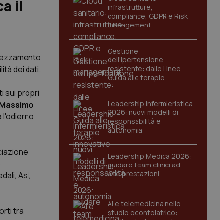
a il
infrastrutture,
compliance, GDPR e Risk
management
Gestione
prezzamento
dell'Ipertensione
ità dei dati.
resistente: dalle Linee
Guida alle terapie
innovative
i sui propri
Leadership Infermieristica
Massimo
2026: nuovi modelli di
 l'odierno
responsabilità e
autonomia
ciazione
Leadership Medica 2026:
b
guidare team clinici ad
alte prestazioni
ali, Asl,
AI e telemedicina nello
rti tra
studio odontoiatrico: