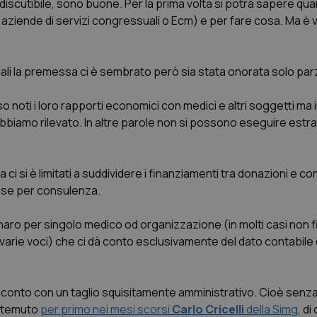
scutibile, sono buone. Per la prima volta si potrà sapere quan
he aziende di servizi congressuali o Ecm) e per fare cosa. Ma 
iendali la premessa ci è sembrato però sia stata onorata solo pa
noti i loro rapporti economici con medici e altri soggetti ma 
 abbiamo rilevato. In altre parole non si possono eseguire estr
i si è limitati a suddividere i finanziamenti tra donazioni e con
pese per consulenza.
naro per singolo medico od organizzazione (in molti casi non f
varie voci) che ci dà conto esclusivamente del dato contabile 
iconto con un taglio squisitamente amministrativo. Cioè senza
a temuto
per primo nei mesi scorsi
Carlo Cricelli
della Simg
, di