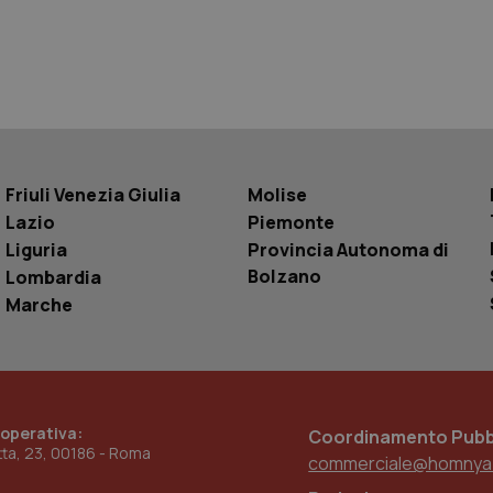
Sessione
Questo cookie è impostato da YouTube per
Google LLC
delle visualizzazioni dei video incorporati.
.youtube.com
.youtube.com
5 mesi 4
Questo cookie è impostato da YouTube pe
settimane
dell'autenticazione e della personalizzazi
utente
www.quotidianosanita.it
4
Questo cookie è impostato dall'applicazion
settimane
sistema di tracking solo in caso di utenti 
2 giorni
provider WelfareLink.
Friuli Venezia Giulia
Molise
Lazio
Piemonte
Liguria
Provincia Autonoma di
Bolzano
Lombardia
Marche
 operativa:
Coordinamento Pubbl
etta, 23, 00186 - Roma
commerciale@homnya