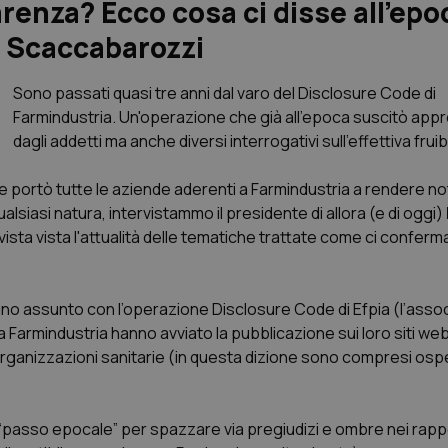
enza? Ecco cosa ci disse all’epoc
a Scaccabarozzi
Sono passati quasi tre anni dal varo del Disclosure Code di
Farmindustria. Un'operazione che già all'epoca suscitò ap
dagli addetti ma anche diversi interrogativi sull'effettiva fruibil
e portò tutte le aziende aderenti a Farmindustria a rendere not
qualsiasi natura, intervistammo il presidente di allora (e di oggi)
vista vista l'attualità delle tematiche trattate come ci conferma
gno assunto con l’operazione Disclosure Code di Efpia (l’asso
Farmindustria hanno avviato la pubblicazione sui loro siti we
rganizzazioni sanitarie (in questa dizione sono compresi osped
asso epocale” per spazzare via pregiudizi e ombre nei rappo