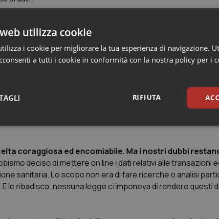
o da Farmindustria e dalle aziende associate era il massimo pos
web utilizza cookie
ilizza i cookie per migliorare la tua esperienza di navigazione. Ut
rmindustria
Massimo Scaccabarozzi
.
consenti a tutti i cookie in conformità con la nostra policy per i 
giugno sono stati messi on line i tabulati con i compensi e
tarie. Ma come le ho detto all’inizio di questa nostra co
RIFIUTA
TAGLI
ACC
he ne pensa?
ttore, a quanto mi risulta, e non parlo solo della sanità, ad ave
sari
Statistici
Mar
celta coraggiosa ed encomiabile. Ma i nostri dubbi resta
biamo deciso di mettere on line i dati relativi alle transazion
ne sanitaria. Lo scopo non era di fare ricerche o analisi parti
no. E lo ribadisco, nessuna legge ci imponeva di rendere questi da
Necessari
Statistici
Marketing
tribuiscono a rendere fruibile il sito web abilitandone funzionalità di base quali la nav