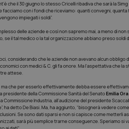
nt’è che il 30 giugno lo stesso Cricelli ribadiva che sarà la Sim
e facciamo con i fondi che riceviamo: quanti convegni, quanta
engono impiegati i soldi
”.
 complesso delle aziende e così non sapremo mai, a meno di non 
 se il tal medico o la tal organizzazione abbiano preso soldi d
ndiamoci, considerando che le aziende non avevano alcun obbligo d
i economici con medici & C. gli fa onore. Ma l’aspettativa che la 
ltre attese.
, ma che per esserlo effettivamente debba essere effettiva
 la presidente della Commissione Sanità del Senato
Emilia Gra
lla Commissione Industria, all’audizione del presidente Scacc
”, ha detto De Biasi. Ma, ha aggiunto, “bisognerà vedere com
onclusioni. Se sono dati sparsi e non si capisce come metterli 
anizzati, sarà più semplice trarne conseguenze. Speriamo si
o ai dati".