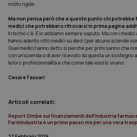
molto rigide.
PHPSESSID
Ma non pensa però che a questo punto chi potrebbe fa
medici che potrebbero ritrovarsi in prima pagina add
Il rischio c’è. E lo abbiamo sempre saputo. Ma con i medic
hanno aderito otto medici su dieci (per alcune aziende sono s
Quei medici hanno detto sì perché per primi sanno che non 
con un’azienda o di aver ricevuto da questa un sostegno a
_ga_KM60CM4NPH
la loro professionalità e che come tale essi lo vivano.
Cesare Fassari
Nome
Nome
VISITOR_INFO1_LIV
_ga_0VMQEQKQ1N
Articoli correlati:
Report Gimbe sui finanziamenti dell’industria farmaceu
__Secure-YNID
Farmindustria è un primo passo ma per una vera trasp
27 Febbraio 2019