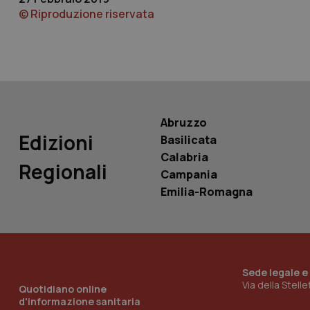
© Riproduzione riservata
YSC
__Secure-
ROLLOUT_TOKEN
tracking-sites-
ironfish-tracking-
named-enable
Abruzzo
Edizioni
Basilicata
Calabria
Regionali
Campania
Emilia-Romagna
Sede legale e
Via della Stell
Quotidiano online
d'informazione sanitaria