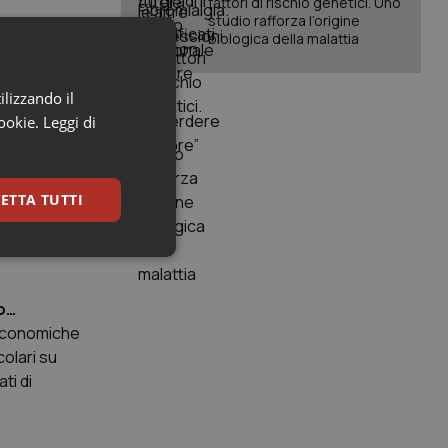
fattori di rischio genetici. Uno
studio rafforza l’origine
biologica della malattia
sibile in
ilizzando il
cookie.
Leggi di
rogati dalle
nversazione
ETTA TUTTI
r deciso di
keting
no…
i economiche
colari su
ti di
igazione sulle pagine