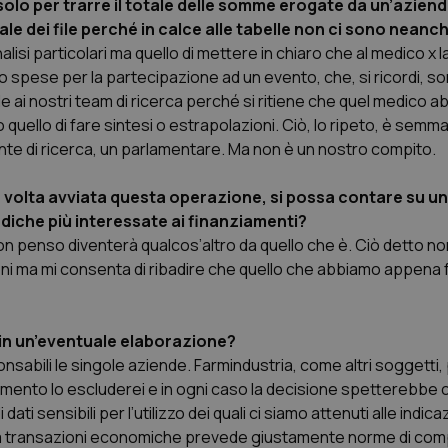
 solo per trarre il totale delle somme erogate da un’azien
protette del sito. Il sito web non è in grado di funzionare correttamente senza questi coo
 dei file perché in calce alle tabelle non ci sono neanche
Fornitore
/
Dominio
Scadenza
Descrizione
analisi particolari ma quello di mettere in chiaro che al
medico x
l
METADATA
5 mesi 4
Questo cookie viene utilizzato p
YouTube
pese per la partecipazione ad un evento, che, si ricordi, 
settimane
scelte di consenso e privacy dell'
.youtube.com
interazione con il sito. Registra i
 ai nostri team di ricerca perché si ritiene che quel medico ab
del visitatore riguardo a varie pol
impostazioni sulla privacy, garan
ello di fare sintesi o estrapolazioni. Ciò, lo ripeto, è semm
preferenze siano onorate nelle se
un ente di ricerca, un parlamentare. Ma non è un nostro compito.
nt
5 mesi 3
Questo cookie viene utilizzato da
CookieScript
settimane
Script.com per ricordare le pref
www.quotidianosanita.it
sui cookie dei visitatori. È neces
 volta avviata questa operazione, si possa contare su u
dei cookie di Cookie-Script.com 
diche più interessate ai finanziamenti?
correttamente.
n penso diventerà qualcos’altro da quello che è. Ciò detto n
ish-
www.quotidianosanita.it
4
Questo cookie è impostato dall'a
settimane
abilitare il sistema di tracking a
ni ma mi consenta di ribadire che quello che abbiamo appena fa
2 giorni
ish-
www.quotidianosanita.it
4
Questo cookie è impostato dall'a
settimane
assegnare un identificatore generi
2 giorni
in un’eventuale elaborazione?
ponsabili le singole aziende. Farmindustria, come altri soggetti
1 anno 1
Questo nome di cookie è associa
Google LLC
mese
Universal Analytics, che è un a
.quotidianosanita.it
l momento lo escluderei e in ogni caso la decisione spetterebb
significativo del servizio di ana
utilizzato da Google. Questo cook
i sensibili per l’utilizzo dei quali ci siamo attenuti alle indicaz
per distinguere utenti unici as
generato in modo casuale come i
ativi a transazioni economiche prevede giustamente norme di c
cliente. È incluso in ogni richiest