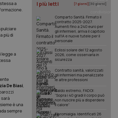
I più letti
g stessa a
[7 giorni]
[30 giorni]
 formazione.
Comparto Sanità. Firmato il
contratto 2025-2027.
Aumenti fino a 240 euro per
spulciare
gli infermieri, arriva il capitolo
a più di
sull'IA e nuove tutele per il
personale
Eclissi solare del 12 agosto
i legge a
2026, come osservarla in
sicurezza
stessa
Contratto sanità, valorizzati
gli infermieri ma penalizzate
mente
le altre professioni
zia De Biasi
,
Caldo estremo, FADOI:
abarozzi
“Sopra i 40 gradi il corpo può
e sarà
non riuscire più a disperdere
assieme è una
il calore”
 vada sempre
Fibromialgia. Identificati 26