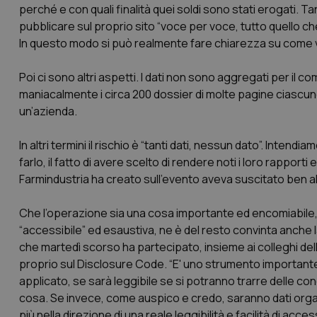
perché e con quali finalità quei soldi sono stati erogati. Ta
pubblicare sul proprio sito “
voce per voce, tutto quello ch
In questo modo si può realmente fare chiarezza su come v
Poi ci sono altri aspetti. I dati non sono aggregati per il
maniacalmente i circa 200 dossier di molte pagine ciascuno,
un’azienda.
In altri termini il rischio è “tanti dati, nessun dato”. Inte
farlo, il fatto di avere scelto di rendere noti i loro rapport
Farmindustria ha creato sull’evento aveva suscitato ben a
Che l’operazione sia una cosa importante ed encomiabile
“accessibile” ed esaustiva, ne è del resto convinta anche
che martedì scorso ha partecipato, insieme ai colleghi de
proprio sul Disclosure Code. “E' uno strumento importante
applicato, se sarà leggibile se si potranno trarre delle c
cosa. Se invece, come auspico e credo, saranno dati org
più nella direzione di una reale leggibilità e facilità di access