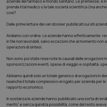
aziende del farmaco e mondo sanitario. Le premesse, è indi
prende il tal medico o la tale società scientifica (ma anc
così?
Dalle prime letture dei vari dossier pubblicati sui siti az
Andiamo con ordine. Le aziende hanno effettivamente reso 
in file non lavorabili, salvo eccezioni che al momento non
operazioni di sintesi.
Non sono poi state rese note le causali delle erogazioni ma c
sponsorizzazioni eventi, spese di viaggio e ospitalità, s
Abbiamo quindi solo un totale generico di erogazioni in de
neanche il totale complessivo erogato per azienda per le 
rapporto economico.
In sostanza le aziende hanno pubblicato una sorta di rend
merito” e senza quindi la possibilità, come del resto avev