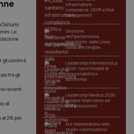
onne
infrastrutture,
compliance, GDPR e Risk
management
a Disturbi
Gestione
omini. Le
dell'Ipertensione
polazione
resistente: dalle Linee
Guida alle terapie
innovative
 gli uomini è
Leadership Infermieristica
2026: nuovi modelli di
responsabilità e
si tra gli
autonomia
che recenti
Leadership Medica 2026:
guidare team clinici ad
io di
alte prestazioni
o al 2% per
AI e telemedicina nello
studio odontoiatrico: