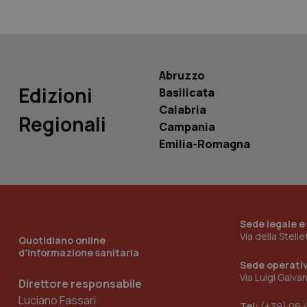
Nome
Nome
VISITOR_INFO1_LIV
_ga_0VMQEQKQ1N
Abruzzo
Edizioni
__Secure-YNID
Basilicata
Calabria
Regionali
Campania
Emilia-Romagna
YSC
__Secure-
ROLLOUT_TOKEN
tracking-sites-
Sede legale e
ironfish-tracking-
named-enable
Via della Stell
Quotidiano online
d'informazione sanitaria
Sede operati
Via Luigi Galva
Direttore responsabile
Luciano Fassari
Tel:
(+39) 06 