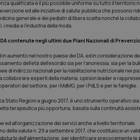
sari
Statistici
Mar
za qualificata e il più possibile uniforme su tutto il territorio 
revenzione ed alle iniziative di salute pubblica che possono rid
medicina generale e dei pediatri di libera scelta nonché la colla
, i media e l’industria della moda.
 i DA contenute negli ultimi due Piani Nazionali di Prevenz
Necessari
Statistici
Marketing
nd in aumento nel nostro paese dei DA, ed in considerazione de
tribuiscono a rendere fruibile il sito web abilitandone funzionalità di base quali la nav
protette del sito. Il sito web non è in grado di funzionare correttamente senza questi coo
samento dell’età dell’esordio sia per l’anoressia, sia per la bul
ee di indirizzo nazionali per la riabilitazione nutrizionale nei p
Fornitore
/
Dominio
Scadenza
Descrizione
 a collaborare esperti della materia, opinion leader e rappresen
METADATA
5 mesi 4
Questo cookie viene utilizzato p
YouTube
settimane
scelte di consenso e privacy dell'
.youtube.com
eratori del settore, per i MdMG, per i PdLS e per le famiglie.
interazione con il sito. Registra i
del visitatore riguardo a varie pol
impostazioni sulla privacy, garan
a Stato Regioni a giugno 2017, è uno strumento operativo sia 
preferenze siano onorate nelle se
celta terapeutica più opportuna, basata sulla continuità assist
nt
5 mesi 3
Questo cookie viene utilizzato da
CookieScript
settimane
Script.com per ricordare le pref
www.quotidianosanita.it
sui cookie dei visitatori. È neces
 ed all’organizzazione dei servizi anche a livello territoriale.
dei cookie di Cookie-Script.com 
correttamente.
no della salute n. 29 a settembre 2017, che costituisce un vali
ei disturbi dell’alimentazione, per identificare precocemente l
ish-
www.quotidianosanita.it
4
Questo cookie è impostato dall'a