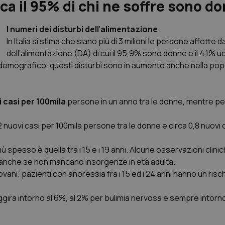
rca il 95% di chi ne soffre sono d
I numeri dei disturbi dell’alimentazione
In Italia si stima che siano più di 3 milioni le persone affette d
dell’alimentazione (DA) di cui il 95,9% sono donne e il 4,1% u
a demografico, questi disturbi sono in aumento anche nella po
 casi per 100mila
persone in un anno tra le donne, mentre per
 nuovi casi per 100mila persone tra le donne e circa 0,8 nuovi ca
iù spesso è quella tra i 15 e i 19 anni. Alcune osservazioni clini
anche se non mancano insorgenze in età adulta.
ovani; pazienti con anoressia fra i 15 ed i 24 anni hanno un risch
ggira intorno al 6%, al 2% per bulimia nervosa e sempre intorn