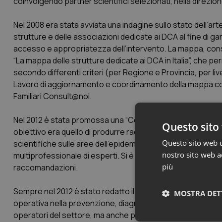
coinvolgendo partner scientifici selezionati, nella direzione
Nel 2008 era stata avviata una indagine sullo stato dell’art
strutture e delle associazioni dedicate ai DCA al fine di garanti
accesso e appropriatezza dell’intervento. La mappa, cons
“La mappa delle strutture dedicate ai DCA in Italia”, che per
secondo differenti criteri (per Regione e Provincia, per liv
Lavoro di aggiornamento e coordinamento della mappa costit
Familiari Consult@noi.
Nel 2012 è stata promossa una “Conferenza di Consenso” n
Questo sito 
obiettivo era quello di produrre raccomandazioni per una 
Questo sito web ut
scientifiche sulle aree dell’epidemiologia, della prevenzion
nostro sito web ac
multiprofessionale di esperti. Si è così arrivati alla elab
più
raccomandazioni.
Sempre nel 2012 è stato redatto il Quaderno del Ministero de
MOSTRA DET
operativa nella prevenzione, diagnosi e terapia dei disturb
operatori del settore, ma anche per pazienti e familiari.