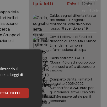
I più letti
[7 giorni]
[30 giorni]
 mappa delle
Caldo, segnali di lenta ritirata
i livelli di
dell'ondata: il 7 agosto
la sezione
restano 26 città da bollino
rosso, l'8 scendono a 19
icerca
 un Gruppo di
Covid. Il silenzio di Fauci e il
azione di
perdono di Biden. Ma il Quinto
Emendamento non è
un’ammissione di colpa
l cui
Caldo estremo, FADOI:
“Sopra i 40 gradi il corpo può
le evidenze
non riuscire più a disperdere
ilizzando il
iplinare e
il calore”
cookie.
Leggi di
ecifiche
Comparto Sanità. Firmato il
contratto 2025-2027.
Aumenti fino a 240 euro per
ale e
gli infermieri, arriva il capitolo
ETTA TUTTI
sull'IA e nuove tutele per il
ui DA per gli
personale
nitaria per