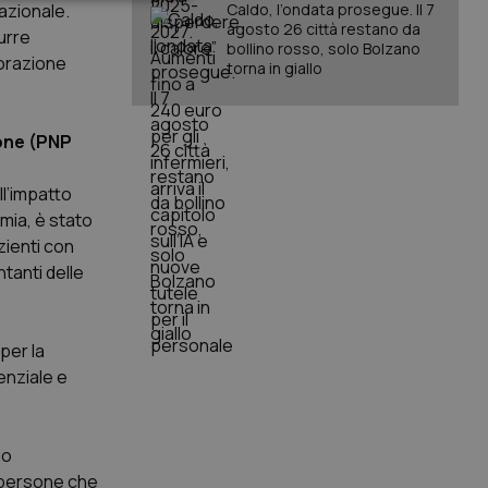
keting
nazionale.
Caldo, l’ondata prosegue. Il 7
agosto 26 città restano da
urre
bollino rosso, solo Bolzano
borazione
torna in giallo
ione (PNP
ll’impatto
igazione sulle pagine
kie.
imia, è stato
azienti con
tanti delle
er memorizzare le
utente per la loro
 dati sul consenso
itiche e
tendo che le loro
per la
ssioni future.
enziale e
l servizio Cookie-
erenze di consenso
sario che il banner
funzioni
do
e persone che
pplicazione per