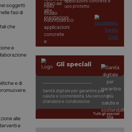
applicazioni concrete e
nei soggetti
uso protetto
elle fasi di
tali che
zione e
ollaborazione
Gli speciali
itiche e di
i promuovere,
Sanità digitale per garantire più
salute e sostenibilità. Ma servono
standard e condivisione
Tutti gli speciali
nzione alle
nterventi e