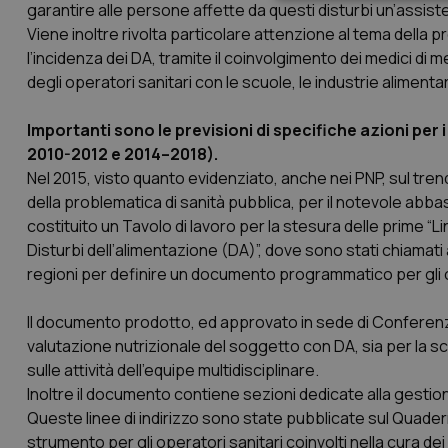
Neces
garantire alle persone affette da questi disturbi un’assisten
Viene inoltre rivolta particolare attenzione al tema della p
l’incidenza dei DA, tramite il coinvolgimento dei medici di 
degli operatori sanitari con le scuole, le industrie alimentari
Importanti sono le previsioni di specifiche azioni per
2010-2012 e 2014–2018).
Nel 2015, visto quanto evidenziato, anche nei PNP, sul tre
I cookie necessari con
e l'accesso alle aree 
della problematica di sanità pubblica, per il notevole abbas
costituito un Tavolo di lavoro per la stesura delle prime “Lin
Nome
Disturbi dell’alimentazione (DA)”, dove sono stati chiamati
VISITOR_PRIVACY_
regioni per definire un documento programmatico per gli op
Il documento prodotto, ed approvato in sede di Conferenz
valutazione nutrizionale del soggetto con DA, sia per la s
CookieScriptConse
sulle attività dell’equipe multidisciplinare.
Inoltre il documento contiene sezioni dedicate alla gestione
Queste linee di indirizzo sono state pubblicate sul Quader
strumento per gli operatori sanitari coinvolti nella cura d
tracking-sites-ironf