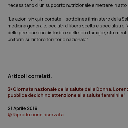
tracking-enable
necessitano di un supporto nutrizionale e mettere in atto tu
tracking-sites-ironf
session-id
“Le azioni sin qui ricordate – sottolinea il ministero della
medicina generale, pediatri di libera scelta e specialisti e 
_ga
delle persone con disturbo e delle loro famiglie, strumenti 
uniformi sull’intero territorio nazionale”.
PHPSESSID
Articoli correlati:
3ª Giornata nazionale della salute della Donna. Lorenz
pubblica dedichino attenzione alla salute femminile”
_ga_KM60CM4NPH
21 Aprile 2018
© Riproduzione riservata