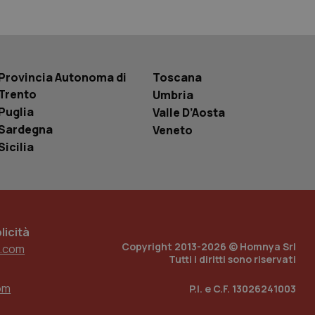
 tenere traccia
i Youtube incorporati
tics per mantenere
tore del sito web sta
ell'interfaccia di
Provincia Autonoma di
Toscana
 tenere traccia
Trento
Umbria
i Youtube incorporati
Puglia
tore del sito web sta
Valle D’Aosta
ell'interfaccia di
Sardegna
Veneto
Sicilia
 tenere traccia
r la gestione
one dell’esperienza
e per abilitare il
icità
loggato con identity
Copyright 2013-2026 © Homnya Srl
.com
Tutti i diritti sono riservati
om
P.I. e C.F. 13026241003