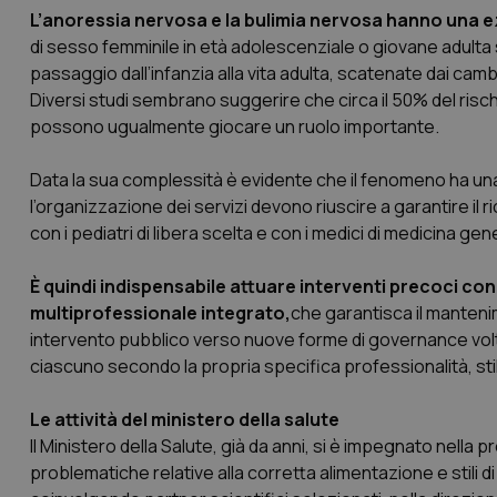
L’anoressia nervosa e la bulimia nervosa hanno una ez
di sesso femminile in età adolescenziale o giovane adulta se
passaggio dall’infanzia alla vita adulta, scatenate dai cam
Diversi studi sembrano suggerire che circa il 50% del rischi
possono ugualmente giocare un ruolo importante.
Data la sua complessità è evidente che il fenomeno ha una
l’organizzazione dei servizi devono riuscire a garantire il
con i pediatri di libera scelta e con i medici di medicina gen
È quindi indispensabile attuare interventi precoci co
multiprofessionale integrato,
che garantisca il mantenim
intervento pubblico verso nuove forme di governance volte al
ciascuno secondo la propria specifica professionalità, stili 
Le attività del ministero della salute
Il Ministero della Salute, già da anni, si è impegnato nella
problematiche relative alla corretta alimentazione e stili di