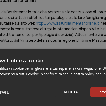
 dell’intersettorialità.
e dell’assistenza in Italia che portasse alla costruzione di una
re ai cittadini affetti da tali patologie e alle loro famiglie miglior
ultabile sul sito web
http://www.disturbialimentarionline.it
nel
mette la consultazione di tutte le informazioni disponibili e la r
ello di trattamento, per tipologia di servizio). Attualmente vi è
uito dal Ministero della salute, la regione Umbria e l’Associ
azionale sui Disturbi del Comportamento Alimentare (DCA), i
web utilizza cookie
gestione appropriata dei DCA, sulla base della valutazione del
ilizza i cookie per migliorare la tua esperienza di navigazione. Ut
e e dei modelli organizzativi, effettuata da un gruppo multidisc
consenti a tutti i cookie in conformità con la nostra policy per i 
orazione di un documento di consenso in cui sono riportate le sp
lla salute n° 17 del 2013 sull’ “Appropriatezza clinica, struttur
RIFIUTA
TAGLI
ACC
i dell’alimentazione” che offriva una sintesi delle conoscenze s
 Il documento rappresenta uno strumento di programmazione sa