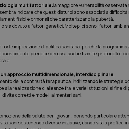
iologia multifattoriale:
la maggiore vulnerabilità osservata 
mbra indicare che questi disturbi sono associati a difficoltà n
biamenti fisici e ormonali che caratterizzano la pubertà.
o sia dovuto a fattori genetici. Molteplici sono i fattori ambien
 forte implicazione di politica sanitaria, perché la programma
 riconoscimento precoce dei casi, anche tramite protocolli di c
erale.
n un approccio multidimensionale, interdisciplinare,
ento della continuità terapeutica, indirizzando le strategie pol
la realizzazione di alleanze fra le varie istituzioni, al fine d
di vita corretti e modelli alimentari sani.
 promozione della salute per i giovani, ponendo particolare atte
 vita sani sostenendo diverse iniziative, dando vita a proficui i